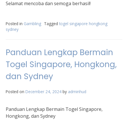
Selamat mencoba dan semoga berhasil!
Posted in
Gambling
Tagged
togel singapore hongkong
sydney
Panduan Lengkap Bermain
Togel Singapore, Hongkong,
dan Sydney
Posted on
December 24, 2024
by
adminhud
Panduan Lengkap Bermain Togel Singapore,
Hongkong, dan Sydney