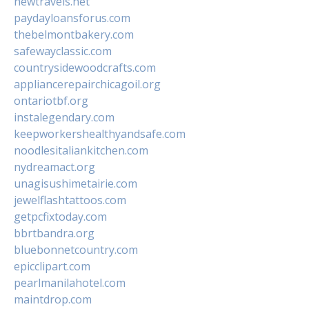
newtravels.net
paydayloansforus.com
thebelmontbakery.com
safewayclassic.com
countrysidewoodcrafts.com
appliancerepairchicagoil.org
ontariotbf.org
instalegendary.com
keepworkershealthyandsafe.com
noodlesitaliankitchen.com
nydreamact.org
unagisushimetairie.com
jewelflashtattoos.com
getpcfixtoday.com
bbrtbandra.org
bluebonnetcountry.com
epicclipart.com
pearlmanilahotel.com
maintdrop.com