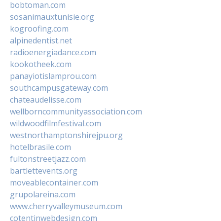
bobtoman.com
sosanimauxtunisie.org
kogroofing.com
alpinedentist.net
radioenergiadance.com
kookotheek.com
panayiotislamprou.com
southcampusgateway.com
chateaudelisse.com
wellborncommunityassociation.com
wildwoodfilmfestival.com
westnorthamptonshirejpu.org
hotelbrasile.com
fultonstreetjazz.com
bartlettevents.org
moveablecontainer.com
grupolareina.com
www.cherryvalleymuseum.com
cotentinwebdesign.com