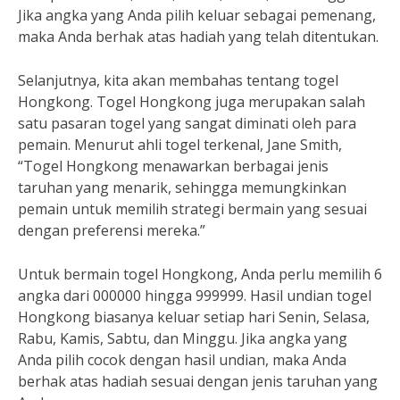
Jika angka yang Anda pilih keluar sebagai pemenang,
maka Anda berhak atas hadiah yang telah ditentukan.
Selanjutnya, kita akan membahas tentang togel
Hongkong. Togel Hongkong juga merupakan salah
satu pasaran togel yang sangat diminati oleh para
pemain. Menurut ahli togel terkenal, Jane Smith,
“Togel Hongkong menawarkan berbagai jenis
taruhan yang menarik, sehingga memungkinkan
pemain untuk memilih strategi bermain yang sesuai
dengan preferensi mereka.”
Untuk bermain togel Hongkong, Anda perlu memilih 6
angka dari 000000 hingga 999999. Hasil undian togel
Hongkong biasanya keluar setiap hari Senin, Selasa,
Rabu, Kamis, Sabtu, dan Minggu. Jika angka yang
Anda pilih cocok dengan hasil undian, maka Anda
berhak atas hadiah sesuai dengan jenis taruhan yang