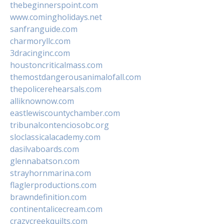
thebeginnerspoint.com
www.comingholidays.net
sanfranguide.com
charmoryllc.com
3dracinginc.com
houstoncriticalmass.com
themostdangerousanimalofall.com
thepolicerehearsals.com
alliknownow.com
eastlewiscountychamber.com
tribunalcontenciosobc.org
sloclassicalacademy.com
dasilvaboards.com
glennabatson.com
strayhornmarina.com
flaglerproductions.com
brawndefinition.com
continentalicecream.com
crazycreekquilts.com