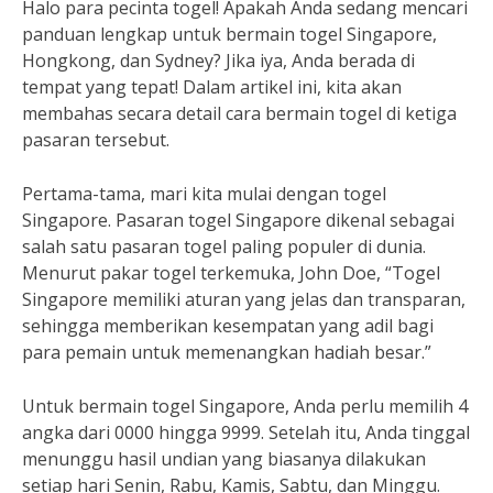
Halo para pecinta togel! Apakah Anda sedang mencari
panduan lengkap untuk bermain togel Singapore,
Hongkong, dan Sydney? Jika iya, Anda berada di
tempat yang tepat! Dalam artikel ini, kita akan
membahas secara detail cara bermain togel di ketiga
pasaran tersebut.
Pertama-tama, mari kita mulai dengan togel
Singapore. Pasaran togel Singapore dikenal sebagai
salah satu pasaran togel paling populer di dunia.
Menurut pakar togel terkemuka, John Doe, “Togel
Singapore memiliki aturan yang jelas dan transparan,
sehingga memberikan kesempatan yang adil bagi
para pemain untuk memenangkan hadiah besar.”
Untuk bermain togel Singapore, Anda perlu memilih 4
angka dari 0000 hingga 9999. Setelah itu, Anda tinggal
menunggu hasil undian yang biasanya dilakukan
setiap hari Senin, Rabu, Kamis, Sabtu, dan Minggu.