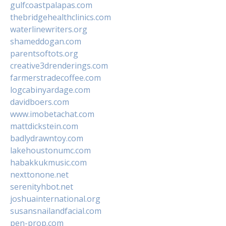
gulfcoastpalapas.com
thebridgehealthclinics.com
waterlinewriters.org
shameddogan.com
parentsoftots.org
creative3drenderings.com
farmerstradecoffee.com
logcabinyardage.com
davidboers.com
www.imobetachat.com
mattdickstein.com
badlydrawntoy.com
lakehoustonumc.com
habakkukmusic.com
nexttonone.net
serenityhbot.net
joshuainternational.org
susansnailandfacial.com
pen-prop.com