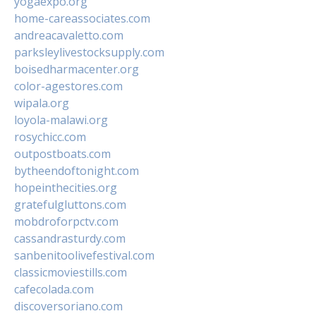
yogaexpo.org
home-careassociates.com
andreacavaletto.com
parksleylivestocksupply.com
boisedharmacenter.org
color-agestores.com
wipala.org
loyola-malawi.org
rosychicc.com
outpostboats.com
bytheendoftonight.com
hopeinthecities.org
gratefulgluttons.com
mobdroforpctv.com
cassandrasturdy.com
sanbenitoolivefestival.com
classicmoviestills.com
cafecolada.com
discoversoriano.com