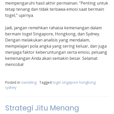
mempengaruhi hasil akhir permainan. “Penting untuk
tetap tenang dan tidak terbawa emosi saat bermain
togel,” ujarnya.
Jadi, jangan remehkan rahasia kemenangan dalam
bermain togel Singapore, Hongkong, dan Sydney.
Dengan melakukan analisis yang mendalam,
mempelajari pola angka yang sering keluar, dan juga
menjaga faktor keberuntungan serta emosi, peluang
kemenangan Anda akan semakin besar. Selamat
mencoba!
Posted in
Gambling
Tagged
togel singapore hongkong
sydney
Strategi Jitu Menang