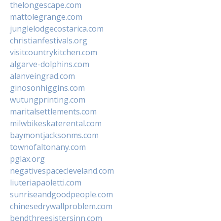
thelongescape.com
mattolegrange.com
junglelodgecostarica.com
christianfestivals.org
visitcountrykitchen.com
algarve-dolphins.com
alanveingrad.com
ginosonhiggins.com
wutungprinting.com
maritalsettlements.com
milwbikeskaterental.com
baymontjacksonms.com
townofaltonany.com
pglax.org
negativespacecleveland.com
liuteriapaoletti.com
sunriseandgoodpeople.com
chinesedrywallproblem.com
bendthreesistersinn.com