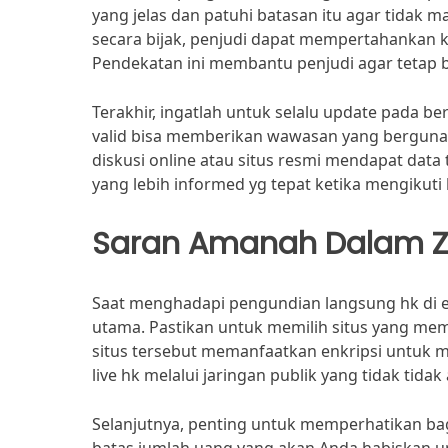
yang jelas dan patuhi batasan itu agar tidak
secara bijak, penjudi dapat mempertahankan k
Pendekatan ini membantu penjudi agar tetap b
Terakhir, ingatlah untuk selalu update pada be
valid bisa memberikan wawasan yang berguna 
diskusi online atau situs resmi mendapat da
yang lebih informed yg tepat ketika mengikuti
Saran Amanah Dalam Z
Saat menghadapi pengundian langsung hk di er
utama. Pastikan untuk memilih situs yang memil
situs tersebut memanfaatkan enkripsi untuk m
live hk melalui jaringan publik yang tidak tida
Selanjutnya, penting untuk memperhatikan b