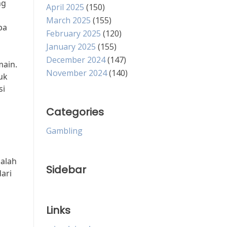
ng
April 2025
(150)
March 2025
(155)
pa
February 2025
(120)
January 2025
(155)
December 2024
(147)
main.
November 2024
(140)
uk
si
Categories
Gambling
dalah
Sidebar
ari
Links
n