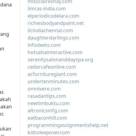
missclaireshay.com
 dana
limras-india.com
elperiodicodelara.com
richiesbodyandpaint.net
licindiachennai.com
yang
daughterdarlings.com
infodeets.com
an
hotsalsainteractive.com
serenitysalonanddayspa.org
cedarcafeonline.com
acfurnituregiant.com
undertenminutes.com
omnivere.com
as
rasadantips.com
pakah
newtimbuktu.com
nakan
altronicsmfg.com
r.
eatbaconhill.com
programmingassignmentshelp.net
tukan
kidssleepover.com