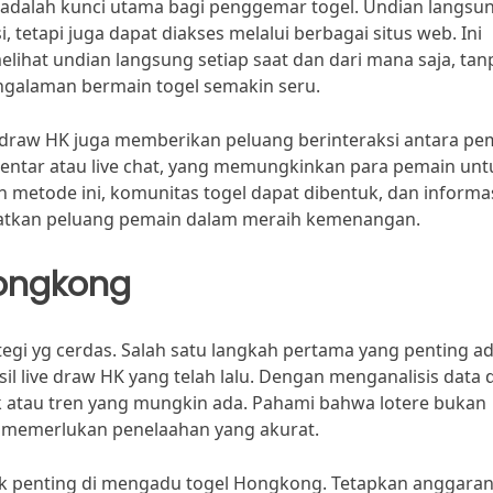
 adalah kunci utama bagi penggemar togel. Undian langsu
, tetapi juga dapat diakses melalui berbagai situs web. Ini
hat undian langsung setiap saat dan dari mana saja, tan
pengalaman bermain togel semakin seru.
 draw HK juga memberikan peluang berinteraksi antara pe
ntar atau live chat, yang memungkinkan para pemain unt
metode ini, komunitas togel dapat dibentuk, dan informa
gkatkan peluang pemain dalam meraih kemenangan.
Hongkong
egi yg cerdas. Salah satu langkah pertama yang penting a
l live draw HK yang telah lalu. Dengan menganalisis data d
orak atau tren yang mungkin ada. Pahami bahwa lotere bukan
 memerlukan penelaahan yang akurat.
k penting di mengadu togel Hongkong. Tetapkan anggara