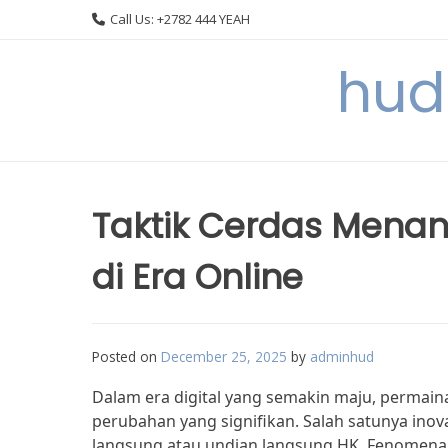
Skip
Call Us: +2782 444 YEAH
to
content
hud
Taktik Cerdas Menan
di Era Online
Posted on
December 25, 2025
by
adminhud
Dalam era digital yang semakin maju, permain
perubahan yang signifikan. Salah satunya inov
langsung atau undian langsung HK. Fenomena in