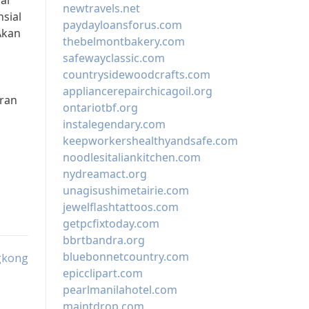
ai
newtravels.net
nsial
paydayloansforus.com
kan
thebelmontbakery.com
safewayclassic.com
countrysidewoodcrafts.com
appliancerepairchicagoil.org
aran
ontariotbf.org
instalegendary.com
keepworkershealthyandsafe.com
noodlesitaliankitchen.com
nydreamact.org
unagisushimetairie.com
jewelflashtattoos.com
getpcfixtoday.com
bbrtbandra.org
bluebonnetcountry.com
ngkong
epicclipart.com
pearlmanilahotel.com
maintdrop.com