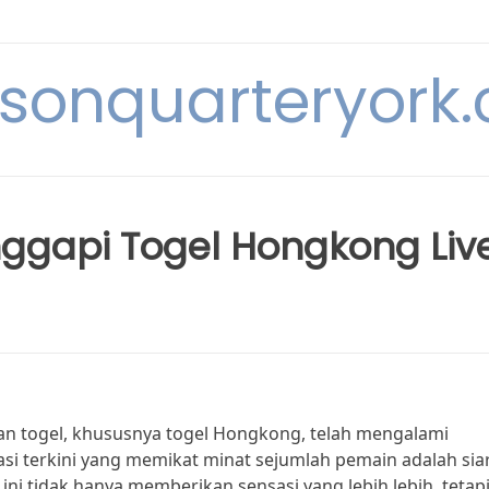
sonquarteryork
ggapi Togel Hongkong Liv
an togel, khususnya togel Hongkong, telah mengalami
asi terkini yang memikat minat sejumlah pemain adalah sia
i tidak hanya memberikan sensasi yang lebih lebih, tetapi