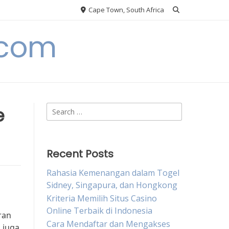
Cape Town, South Africa
.com
Search
e
for:
Recent Posts
Rahasia Kemenangan dalam Togel
Sidney, Singapura, dan Hongkong
Kriteria Memilih Situs Casino
Online Terbaik di Indonesia
ran
Cara Mendaftar dan Mengakses
 juga