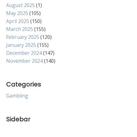
August 2025
(1)
May 2025
(105)
April 2025
(150)
March 2025
(155)
February 2025
(120)
January 2025
(155)
December 2024
(147)
November 2024
(140)
Categories
Gambling
Sidebar