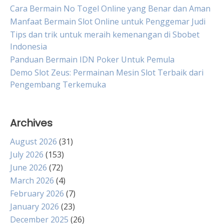
Cara Bermain No Togel Online yang Benar dan Aman
Manfaat Bermain Slot Online untuk Penggemar Judi
Tips dan trik untuk meraih kemenangan di Sbobet
Indonesia
Panduan Bermain IDN Poker Untuk Pemula
Demo Slot Zeus: Permainan Mesin Slot Terbaik dari
Pengembang Terkemuka
Archives
August 2026
(31)
July 2026
(153)
June 2026
(72)
March 2026
(4)
February 2026
(7)
January 2026
(23)
December 2025
(26)