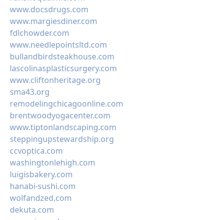
www.docsdrugs.com
www.margiesdiner.com
fdlchowder.com
www.needlepointsltd.com
bullandbirdsteakhouse.com
lascolinasplasticsurgery.com
www.cliftonheritage.org
sma43.org
remodelingchicagoonline.com
brentwoodyogacenter.com
www.tiptonlandscaping.com
steppingupstewardship.org
ccvoptica.com
washingtonlehigh.com
luigisbakery.com
hanabi-sushi.com
wolfandzed.com
dekuta.com