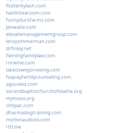
flutterbylash.com
hanlintearoom.com
funnyduckfarms.com
jenwaite.com
elevatemanagementgroup.com
leroyzimmerman.com
drfinley.net
flemingfamilylaw.com
rnrwine.com
lakeoswegorowing.com
fuquayfamilycounseling.com
agouveia.com
secondbaptistchurchofolathe.org
mymseo.org
chhpac.com
dharmadogtraining.com
motionaudiotx.com
rttl.me