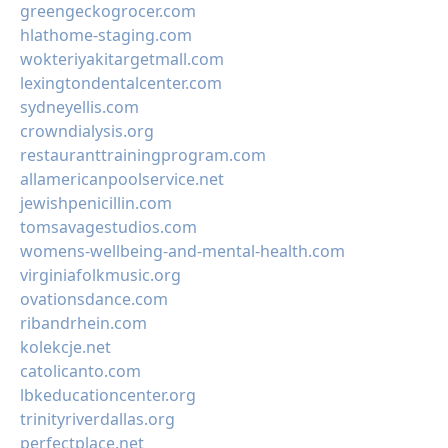
greengeckogrocer.com
hlathome-staging.com
wokteriyakitargetmall.com
lexingtondentalcenter.com
sydneyellis.com
crowndialysis.org
restauranttrainingprogram.com
allamericanpoolservice.net
jewishpenicillin.com
tomsavagestudios.com
womens-wellbeing-and-mental-health.com
virginiafolkmusic.org
ovationsdance.com
ribandrhein.com
kolekcje.net
catolicanto.com
lbkeducationcenter.org
trinityriverdallas.org
perfectplace.net