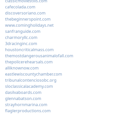
classicmoviestills.com
cafecolada.com
discoversoriano.com
thebeginnerspoint.com
www.comingholidays.net
sanfranguide.com
charmoryllc.com
3dracinginc.com
houstoncriticalmass.com
themostdangerousanimalofall.com
thepolicerehearsals.com
alliknownow.com
eastlewiscountychamber.com
tribunalcontenciosobc.org
sloclassicalacademy.com
dasilvaboards.com
glennabatson.com
strayhornmarina.com
flaglerproductions.com