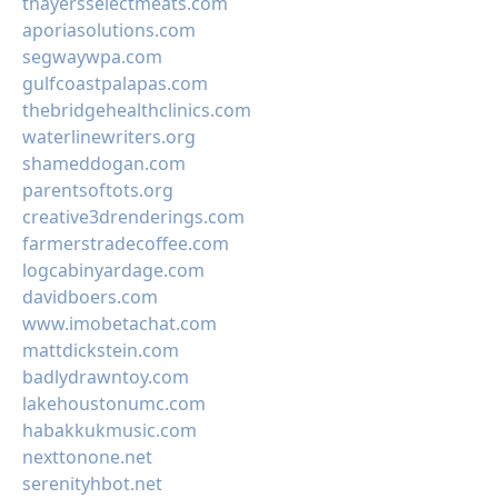
thayersselectmeats.com
aporiasolutions.com
segwaywpa.com
gulfcoastpalapas.com
thebridgehealthclinics.com
waterlinewriters.org
shameddogan.com
parentsoftots.org
creative3drenderings.com
farmerstradecoffee.com
logcabinyardage.com
davidboers.com
www.imobetachat.com
mattdickstein.com
badlydrawntoy.com
lakehoustonumc.com
habakkukmusic.com
nexttonone.net
serenityhbot.net