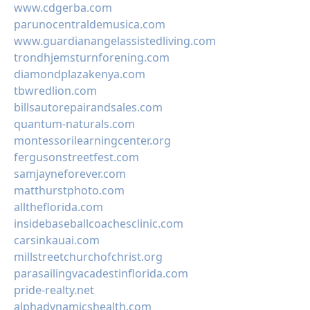
www.cdgerba.com
parunocentraldemusica.com
www.guardianangelassistedliving.com
trondhjemsturnforening.com
diamondplazakenya.com
tbwredlion.com
billsautorepairandsales.com
quantum-naturals.com
montessorilearningcenter.org
fergusonstreetfest.com
samjayneforever.com
matthurstphoto.com
alltheflorida.com
insidebaseballcoachesclinic.com
carsinkauai.com
millstreetchurchofchrist.org
parasailingvacadestinflorida.com
pride-realty.net
alphadynamicshealth.com