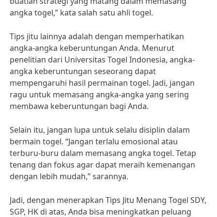
buatlah strategi yang matang dalam memasang
angka togel,” kata salah satu ahli togel.
Tips jitu lainnya adalah dengan memperhatikan
angka-angka keberuntungan Anda. Menurut
penelitian dari Universitas Togel Indonesia, angka-
angka keberuntungan seseorang dapat
mempengaruhi hasil permainan togel. Jadi, jangan
ragu untuk memasang angka-angka yang sering
membawa keberuntungan bagi Anda.
Selain itu, jangan lupa untuk selalu disiplin dalam
bermain togel. “Jangan terlalu emosional atau
terburu-buru dalam memasang angka togel. Tetap
tenang dan fokus agar dapat meraih kemenangan
dengan lebih mudah,” sarannya.
Jadi, dengan menerapkan Tips Jitu Menang Togel SDY,
SGP, HK di atas, Anda bisa meningkatkan peluang