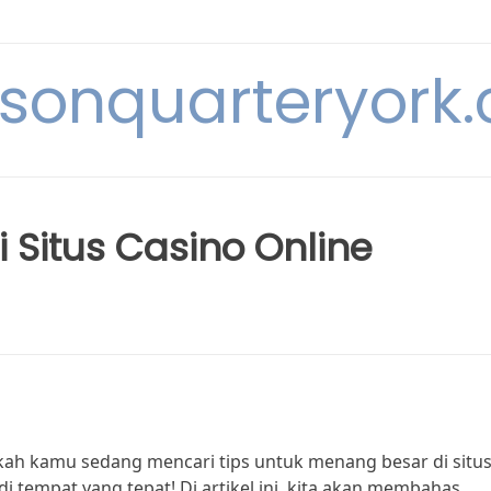
sonquarteryork
 Situs Casino Online
pakah kamu sedang mencari tips untuk menang besar di situ
di tempat yang tepat! Di artikel ini, kita akan membahas