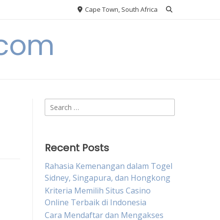
Cape Town, South Africa
.com
Search
for:
Recent Posts
Rahasia Kemenangan dalam Togel
Sidney, Singapura, dan Hongkong
Kriteria Memilih Situs Casino
Online Terbaik di Indonesia
s
Cara Mendaftar dan Mengakses