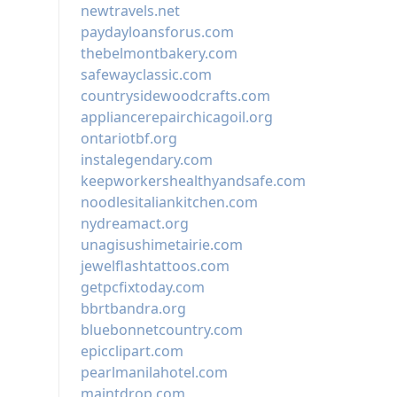
newtravels.net
paydayloansforus.com
thebelmontbakery.com
safewayclassic.com
countrysidewoodcrafts.com
appliancerepairchicagoil.org
ontariotbf.org
instalegendary.com
keepworkershealthyandsafe.com
noodlesitaliankitchen.com
nydreamact.org
unagisushimetairie.com
jewelflashtattoos.com
getpcfixtoday.com
bbrtbandra.org
bluebonnetcountry.com
epicclipart.com
pearlmanilahotel.com
maintdrop.com