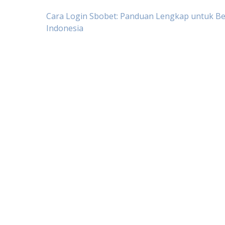
Post
Cara Login Sbobet: Panduan Lengkap untuk Be
Indonesia
navigation