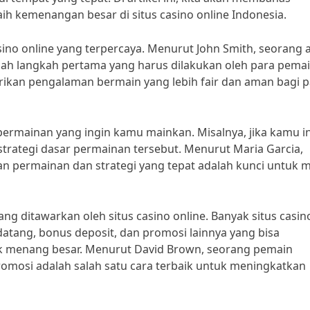
h kemenangan besar di situs casino online Indonesia.
ino online yang terpercaya. Menurut John Smith, seorang a
dalah langkah pertama yang harus dilakukan oleh para pema
erikan pengalaman bermain yang lebih fair dan aman bagi 
permainan yang ingin kamu mainkan. Misalnya, jika kamu i
trategi dasar permainan tersebut. Menurut Maria Garcia,
n permainan dan strategi yang tepat adalah kunci untuk 
g ditawarkan oleh situs casino online. Banyak situs casin
tang, bonus deposit, dan promosi lainnya yang bisa
menang besar. Menurut David Brown, seorang pemain
mosi adalah salah satu cara terbaik untuk meningkatkan