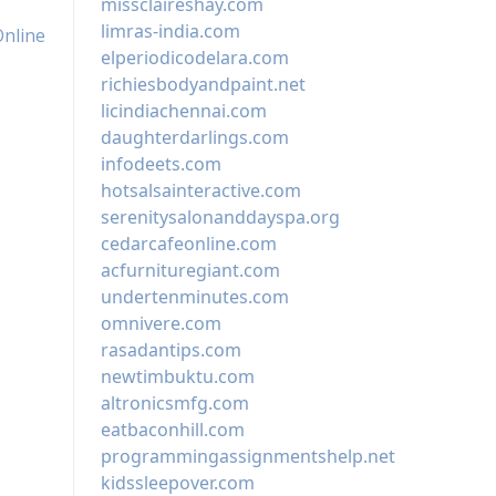
missclaireshay.com
limras-india.com
nline
elperiodicodelara.com
richiesbodyandpaint.net
licindiachennai.com
daughterdarlings.com
infodeets.com
hotsalsainteractive.com
serenitysalonanddayspa.org
cedarcafeonline.com
acfurnituregiant.com
undertenminutes.com
omnivere.com
rasadantips.com
newtimbuktu.com
altronicsmfg.com
eatbaconhill.com
programmingassignmentshelp.net
kidssleepover.com