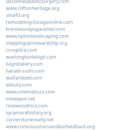
lascolinasplasticsurgery.com
www.cliftonheritage.org
sma43.org
remodelingchicagoonline.com
brentwoodyogacenter.com
www.tiptonlandscaping.com
steppingupstewardship.org
ccvoptica.com
washingtonlehigh.com
luigisbakery.com
hanabi-sushi.com
wolfandzed.com
dekuta.com
www.cinemabuzz.com
mixdepot.net
rosewoodmcs.com
sycamorehistory.org
cornerstonerealty.net
www.consciousnessandbiofeedback.org