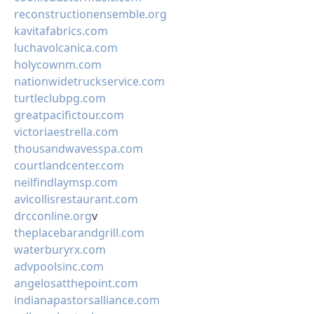
reconstructionensemble.org
kavitafabrics.com
luchavolcanica.com
holycownm.com
nationwidetruckservice.com
turtleclubpg.com
greatpacifictour.com
victoriaestrella.com
thousandwavesspa.com
courtlandcenter.com
neilfindlaymsp.com
avicollisrestaurant.com
drcconline.org
v
theplacebarandgrill.com
waterburyrx.com
advpoolsinc.com
angelosatthepoint.com
indianapastorsalliance.com