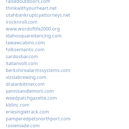
raisedoutdoors.com
thinkwithyourheart.net
utahbankruptcyattorneys.net
irocknroll.com
www.wordoflife2000.org
idahosquaredancing.com
tawawcabins.com
folksemantic.com
sardosbar.com
italianvolt.com
berkshirealarmssystems.com
vizslabrewing.com
dralanbittner.com
yannisandlemoni.com
weedpatchgazette.com
kblinc.com
eriesingletrack.com
pamperedpetsnorthport.com
rosiemade.com