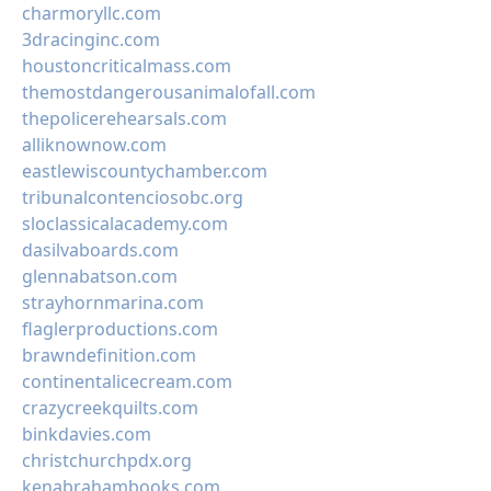
charmoryllc.com
3dracinginc.com
houstoncriticalmass.com
themostdangerousanimalofall.com
thepolicerehearsals.com
alliknownow.com
eastlewiscountychamber.com
tribunalcontenciosobc.org
sloclassicalacademy.com
dasilvaboards.com
glennabatson.com
strayhornmarina.com
flaglerproductions.com
brawndefinition.com
continentalicecream.com
crazycreekquilts.com
binkdavies.com
christchurchpdx.org
kenabrahambooks.com