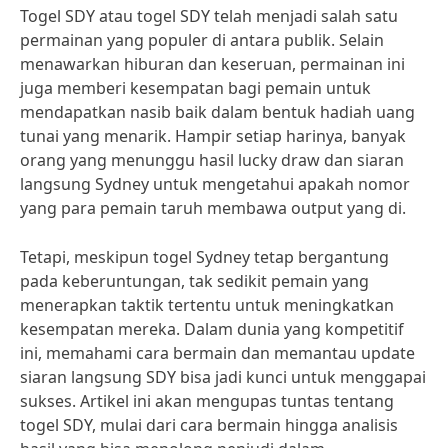
Togel SDY atau togel SDY telah menjadi salah satu
permainan yang populer di antara publik. Selain
menawarkan hiburan dan keseruan, permainan ini
juga memberi kesempatan bagi pemain untuk
mendapatkan nasib baik dalam bentuk hadiah uang
tunai yang menarik. Hampir setiap harinya, banyak
orang yang menunggu hasil lucky draw dan siaran
langsung Sydney untuk mengetahui apakah nomor
yang para pemain taruh membawa output yang di.
Tetapi, meskipun togel Sydney tetap bergantung
pada keberuntungan, tak sedikit pemain yang
menerapkan taktik tertentu untuk meningkatkan
kesempatan mereka. Dalam dunia yang kompetitif
ini, memahami cara bermain dan memantau update
siaran langsung SDY bisa jadi kunci untuk menggapai
sukses. Artikel ini akan mengupas tuntas tentang
togel SDY, mulai dari cara bermain hingga analisis