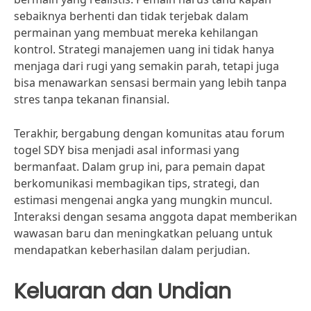
sebaiknya berhenti dan tidak terjebak dalam
permainan yang membuat mereka kehilangan
kontrol. Strategi manajemen uang ini tidak hanya
menjaga dari rugi yang semakin parah, tetapi juga
bisa menawarkan sensasi bermain yang lebih tanpa
stres tanpa tekanan finansial.
Terakhir, bergabung dengan komunitas atau forum
togel SDY bisa menjadi asal informasi yang
bermanfaat. Dalam grup ini, para pemain dapat
berkomunikasi membagikan tips, strategi, dan
estimasi mengenai angka yang mungkin muncul.
Interaksi dengan sesama anggota dapat memberikan
wawasan baru dan meningkatkan peluang untuk
mendapatkan keberhasilan dalam perjudian.
Keluaran dan Undian