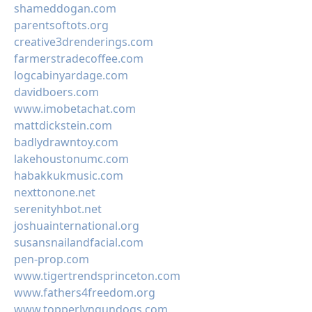
shameddogan.com
parentsoftots.org
creative3drenderings.com
farmerstradecoffee.com
logcabinyardage.com
davidboers.com
www.imobetachat.com
mattdickstein.com
badlydrawntoy.com
lakehoustonumc.com
habakkukmusic.com
nexttonone.net
serenityhbot.net
joshuainternational.org
susansnailandfacial.com
pen-prop.com
www.tigertrendsprinceton.com
www.fathers4freedom.org
www.topperlyngundogs.com