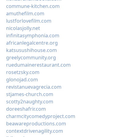
commune-kitchen.com
amuthefilm.com
lustforlovefilm.com
nicolasjolly.net
infinitasymphonia.com
africanlegalcentre.org
katsusushihouse.com
greelycommunity.org
ruedumainerestaurant.com
rosetzsky.com
glonojad.com
revistanuevagrecia.com
stjames-church.com
scotty2naughty.com
doreeshafrir.com
charmcitycomedyproject.com
beawareproductions.com
contextdrivenagility.com