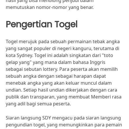
hasil yang bisa menolong penjudi dalam
memutuskan nomor-nomor yang benar.
Pengertian Togel
Togel merujuk pada sebuah permainan tebak angka
yang sangat populer di negeri kanguru, terutama di
kota Sydney. Togel ini adalah singkatan dari "toto
gelap yang" yang mana dalam bahasa Inggris
sebagai sebutan lottery. Para peserta akan memilih
sebuah angka dengan sebagai harapan dapat
menebak angka yang akan keluar muncul dalam
undian. Setiap hasil undian dikerjakan dengan cara
publik dan transparan, yang membuat Memberi rasa
yang adil bagi semua peserta.
Siaran langsung SDY mengacu pada siaran langsung
pengundian togel, yang memungkinkan para pemain