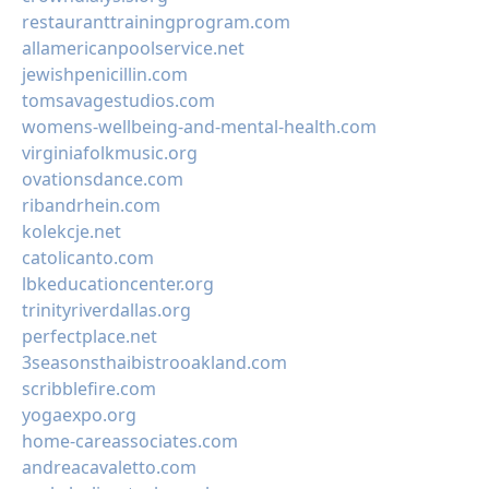
restauranttrainingprogram.com
allamericanpoolservice.net
jewishpenicillin.com
tomsavagestudios.com
womens-wellbeing-and-mental-health.com
virginiafolkmusic.org
ovationsdance.com
ribandrhein.com
kolekcje.net
catolicanto.com
lbkeducationcenter.org
trinityriverdallas.org
perfectplace.net
3seasonsthaibistrooakland.com
scribblefire.com
yogaexpo.org
home-careassociates.com
andreacavaletto.com