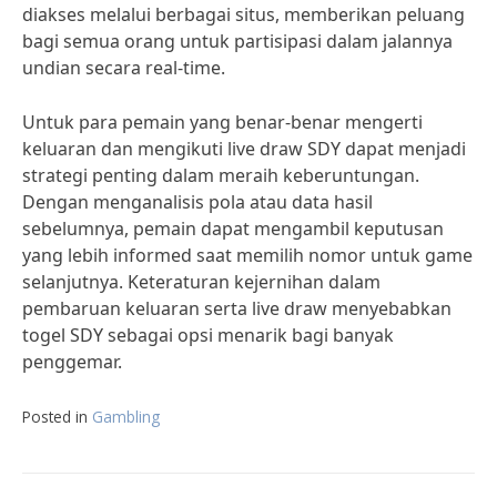
diakses melalui berbagai situs, memberikan peluang
bagi semua orang untuk partisipasi dalam jalannya
undian secara real-time.
Untuk para pemain yang benar-benar mengerti
keluaran dan mengikuti live draw SDY dapat menjadi
strategi penting dalam meraih keberuntungan.
Dengan menganalisis pola atau data hasil
sebelumnya, pemain dapat mengambil keputusan
yang lebih informed saat memilih nomor untuk game
selanjutnya. Keteraturan kejernihan dalam
pembaruan keluaran serta live draw menyebabkan
togel SDY sebagai opsi menarik bagi banyak
penggemar.
Posted in
Gambling