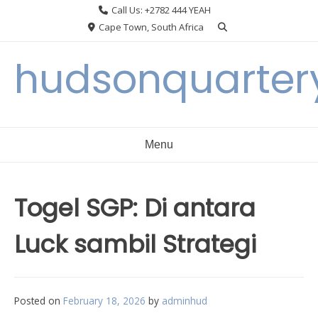
Skip
Call Us: +2782 444 YEAH
to
Cape Town, South Africa
content
hudsonquarter
Menu
Togel SGP: Di antara
Luck sambil Strategi
Posted on
February 18, 2026
by
adminhud