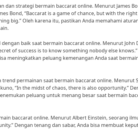
 dan strategi bermain baccarat online. Menurut James Bo
mes Bond, “Baccarat is a game of chance, but with the right
nning big.” Oleh karena itu, pastikan Anda memahami atura
ain.
l dengan baik saat bermain baccarat online. Menurut John 
ecret of success is to know something nobody else knows.”
bisa meningkatkan peluang kemenangan Anda saat bermai
n trend permainan saat bermain baccarat online. Menurut 
 kuno, “In the midst of chaos, there is also opportunity.” D
menemukan peluang untuk menang besar saat bermain bac
ermain baccarat online. Menurut Albert Einstein, seorang il
portunity.” Dengan tenang dan sabar, Anda bisa membuat kep