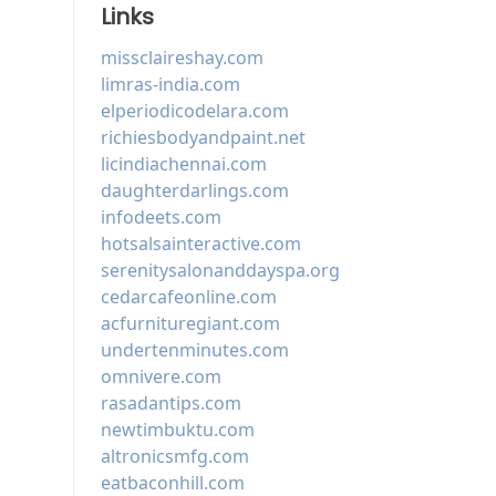
Links
missclaireshay.com
limras-india.com
elperiodicodelara.com
richiesbodyandpaint.net
licindiachennai.com
daughterdarlings.com
infodeets.com
hotsalsainteractive.com
serenitysalonanddayspa.org
cedarcafeonline.com
acfurnituregiant.com
undertenminutes.com
omnivere.com
rasadantips.com
newtimbuktu.com
altronicsmfg.com
eatbaconhill.com