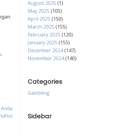
August 2025
(1)
May 2025
(105)
engan
April 2025
(150)
March 2025
(155)
February 2025
(120)
January 2025
(155)
December 2024
(147)
,
November 2024
(140)
Categories
Gambling
u Anda
Sidebar
tahui