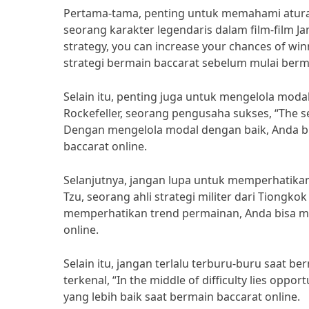
Pertama-tama, penting untuk memahami aturan
seorang karakter legendaris dalam film-film Ja
strategy, you can increase your chances of wi
strategi bermain baccarat sebelum mulai berm
Selain itu, penting juga untuk mengelola moda
Rockefeller, seorang pengusaha sukses, “The s
Dengan mengelola modal dengan baik, Anda 
baccarat online.
Selanjutnya, jangan lupa untuk memperhatika
Tzu, seorang ahli strategi militer dari Tiongkok
memperhatikan trend permainan, Anda bisa 
online.
Selain itu, jangan terlalu terburu-buru saat b
terkenal, “In the middle of difficulty lies op
yang lebih baik saat bermain baccarat online.