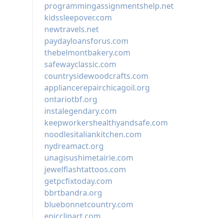
programmingassignmentshelp.net
kidssleepover.com
newtravels.net
paydayloansforus.com
thebelmontbakery.com
safewayclassic.com
countrysidewoodcrafts.com
appliancerepairchicagoil.org
ontariotbf.org
instalegendary.com
keepworkershealthyandsafe.com
noodlesitaliankitchen.com
nydreamact.org
unagisushimetairie.com
jewelflashtattoos.com
getpcfixtoday.com
bbrtbandra.org
bluebonnetcountry.com
epicclipart.com