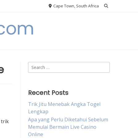
Cape Town, South Africa
.com
Search
e
for:
Recent Posts
Trik Jitu Menebak Angka Togel
Lengkap
Apa yang Perlu Diketahui Sebelum
trik
Memulai Bermain Live Casino
Online