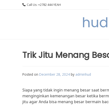
Skip
Call Us: +2782 444 YEAH
to
content
hud
Trik Jitu Menang Bes
Posted on
December 28, 2024
by
adminhud
Siapa yang tidak ingin menang besar saat berm
menginginkan kemenangan besar ketika bermain
jitu agar Anda bisa menang besar bermain bacc