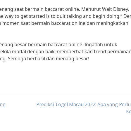
senang saat bermain baccarat online. Menurut Walt Disney,
 way to get started is to quit talking and begin doing.” D
ap momen saat bermain baccarat online dan meningkatkan
 menang besar bermain baccarat online. Ingatlah untuk
elola modal dengan baik, memperhatikan trend permainan
ang. Semoga berhasil dan menang besar!
ing
Prediksi Togel Macau 2022: Apa yang Perl
Ke