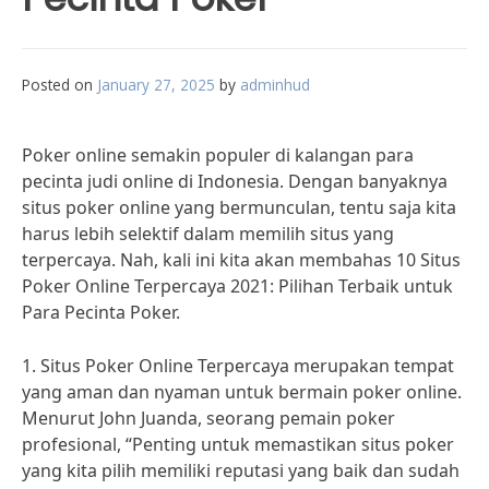
Posted on
January 27, 2025
by
adminhud
Poker online semakin populer di kalangan para
pecinta judi online di Indonesia. Dengan banyaknya
situs poker online yang bermunculan, tentu saja kita
harus lebih selektif dalam memilih situs yang
terpercaya. Nah, kali ini kita akan membahas 10 Situs
Poker Online Terpercaya 2021: Pilihan Terbaik untuk
Para Pecinta Poker.
1. Situs Poker Online Terpercaya merupakan tempat
yang aman dan nyaman untuk bermain poker online.
Menurut John Juanda, seorang pemain poker
profesional, “Penting untuk memastikan situs poker
yang kita pilih memiliki reputasi yang baik dan sudah