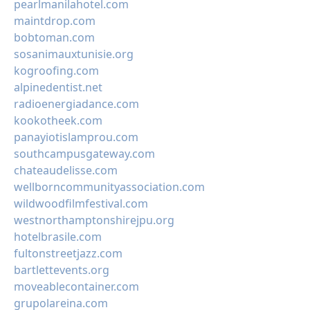
pearlmanilahotel.com
maintdrop.com
bobtoman.com
sosanimauxtunisie.org
kogroofing.com
alpinedentist.net
radioenergiadance.com
kookotheek.com
panayiotislamprou.com
southcampusgateway.com
chateaudelisse.com
wellborncommunityassociation.com
wildwoodfilmfestival.com
westnorthamptonshirejpu.org
hotelbrasile.com
fultonstreetjazz.com
bartlettevents.org
moveablecontainer.com
grupolareina.com