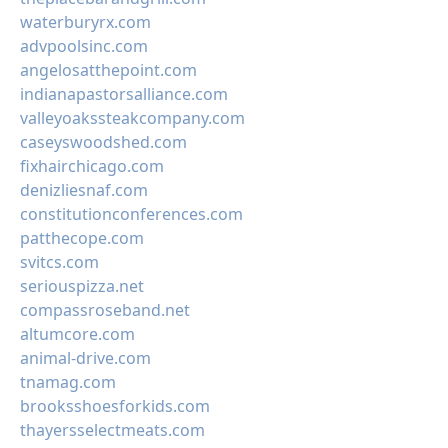
waterburyrx.com
advpoolsinc.com
angelosatthepoint.com
indianapastorsalliance.com
valleyoakssteakcompany.com
caseyswoodshed.com
fixhairchicago.com
denizliesnaf.com
constitutionconferences.com
patthecope.com
svitcs.com
seriouspizza.net
compassroseband.net
altumcore.com
animal-drive.com
tnamag.com
brooksshoesforkids.com
thayersselectmeats.com