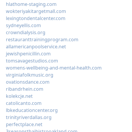
hlathome-staging.com
wokteriyakitargetmall.com
lexingtondentalcenter.com
sydneyellis.com
crowndialysis.org
restauranttrainingprogram.com
allamericanpoolservice.net
jewishpenicillin.com
tomsavagestudios.com
womens-wellbeing-and-mental-health.com
virginiafolkmusic.org
ovationsdance.com
ribandrhein.com
kolekcje.net
catolicanto.com
lbkeducationcenter.org
trinityriverdallas.org
perfectplace.net
3seasonsthaibistrooakland.com