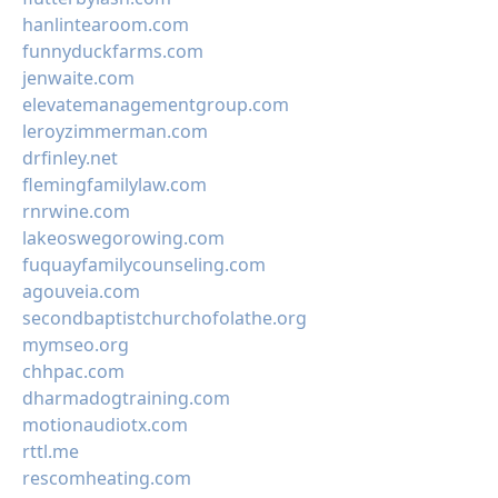
hanlintearoom.com
funnyduckfarms.com
jenwaite.com
elevatemanagementgroup.com
leroyzimmerman.com
drfinley.net
flemingfamilylaw.com
rnrwine.com
lakeoswegorowing.com
fuquayfamilycounseling.com
agouveia.com
secondbaptistchurchofolathe.org
mymseo.org
chhpac.com
dharmadogtraining.com
motionaudiotx.com
rttl.me
rescomheating.com