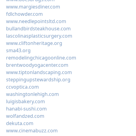
www.margiesdiner.com
fdlchowder.com
www.needlepointsltd.com
bullandbirdsteakhouse.com
lascolinasplasticsurgery.com
www.cliftonheritage.org
sma43.org
remodelingchicagoonline.com
brentwoodyogacenter.com
www.tiptonlandscaping.com
steppingupstewardship.org
ccvoptica.com
washingtonlehigh.com
luigisbakery.com
hanabi-sushi.com
wolfandzed.com
dekuta.com
www.cinemabuzz.com