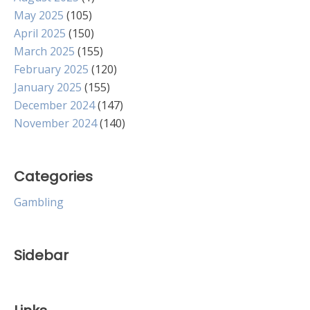
May 2025
(105)
April 2025
(150)
March 2025
(155)
February 2025
(120)
January 2025
(155)
December 2024
(147)
November 2024
(140)
Categories
Gambling
Sidebar