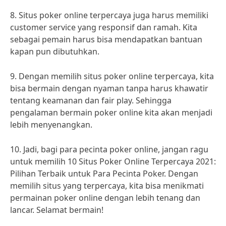
8. Situs poker online terpercaya juga harus memiliki
customer service yang responsif dan ramah. Kita
sebagai pemain harus bisa mendapatkan bantuan
kapan pun dibutuhkan.
9. Dengan memilih situs poker online terpercaya, kita
bisa bermain dengan nyaman tanpa harus khawatir
tentang keamanan dan fair play. Sehingga
pengalaman bermain poker online kita akan menjadi
lebih menyenangkan.
10. Jadi, bagi para pecinta poker online, jangan ragu
untuk memilih 10 Situs Poker Online Terpercaya 2021:
Pilihan Terbaik untuk Para Pecinta Poker. Dengan
memilih situs yang terpercaya, kita bisa menikmati
permainan poker online dengan lebih tenang dan
lancar. Selamat bermain!