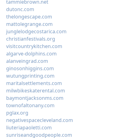
tammiebrown.net
dutonc.com
thelongescape.com
mattolegrange.com
junglelodgecostarica.com
christianfestivals.org
visitcountrykitchen.com
algarve-dolphins.com
alanveingrad.com
ginosonhiggins.com
wutungprinting.com
maritalsettlements.com
milwbikeskaterental.com
baymontjacksonms.com
townofaltonany.com
pglax.org
negativespacecleveland.com
liuteriapaoletti.com
sunriseandgoodpeople.com