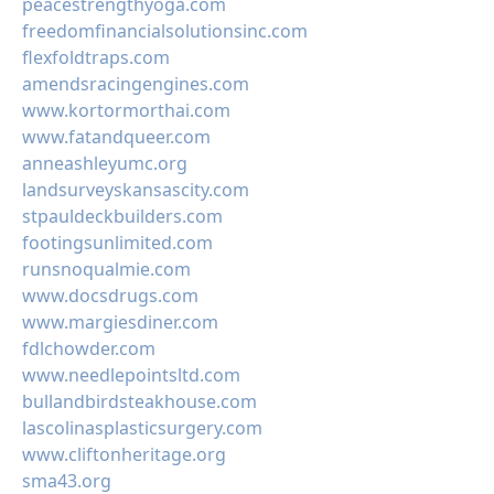
peacestrengthyoga.com
freedomfinancialsolutionsinc.com
flexfoldtraps.com
amendsracingengines.com
www.kortormorthai.com
www.fatandqueer.com
anneashleyumc.org
landsurveyskansascity.com
stpauldeckbuilders.com
footingsunlimited.com
runsnoqualmie.com
www.docsdrugs.com
www.margiesdiner.com
fdlchowder.com
www.needlepointsltd.com
bullandbirdsteakhouse.com
lascolinasplasticsurgery.com
www.cliftonheritage.org
sma43.org