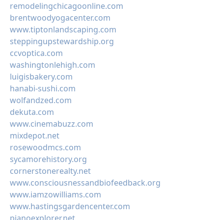
remodelingchicagoonline.com
brentwoodyogacenter.com
www.tiptonlandscaping.com
steppingupstewardship.org
ccvoptica.com
washingtonlehigh.com
luigisbakery.com
hanabi-sushi.com
wolfandzed.com
dekuta.com
www.cinemabuzz.com
mixdepot.net
rosewoodmcs.com
sycamorehistory.org
cornerstonerealty.net
www.consciousnessandbiofeedback.org
www.iamzowilliams.com
www.hastingsgardencenter.com
pianoexplorer.net