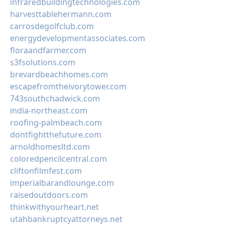
infraredbuildingtechnologies.com
harvesttablehermann.com
carrosdegolfclub.com
energydevelopmentassociates.com
floraandfarmer.com
s3fsolutions.com
brevardbeachhomes.com
escapefromtheivorytower.com
743southchadwick.com
india-northeast.com
roofing-palmbeach.com
dontfightthefuture.com
arnoldhomesltd.com
coloredpencilcentral.com
cliftonfilmfest.com
imperialbarandlounge.com
raisedoutdoors.com
thinkwithyourheart.net
utahbankruptcyattorneys.net