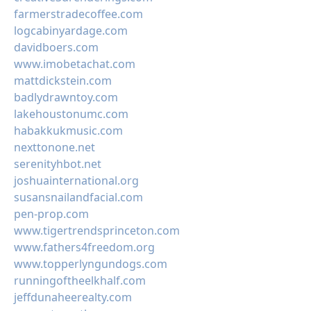
farmerstradecoffee.com
logcabinyardage.com
davidboers.com
www.imobetachat.com
mattdickstein.com
badlydrawntoy.com
lakehoustonumc.com
habakkukmusic.com
nexttonone.net
serenityhbot.net
joshuainternational.org
susansnailandfacial.com
pen-prop.com
www.tigertrendsprinceton.com
www.fathers4freedom.org
www.topperlyngundogs.com
runningoftheelkhalf.com
jeffdunaheerealty.com