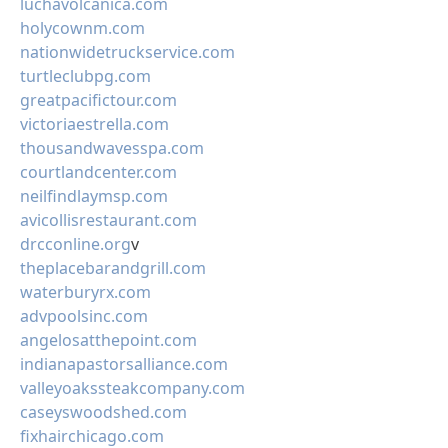
luchavolcanica.com
holycownm.com
nationwidetruckservice.com
turtleclubpg.com
greatpacifictour.com
victoriaestrella.com
thousandwavesspa.com
courtlandcenter.com
neilfindlaymsp.com
avicollisrestaurant.com
drcconline.org
v
theplacebarandgrill.com
waterburyrx.com
advpoolsinc.com
angelosatthepoint.com
indianapastorsalliance.com
valleyoakssteakcompany.com
caseyswoodshed.com
fixhairchicago.com