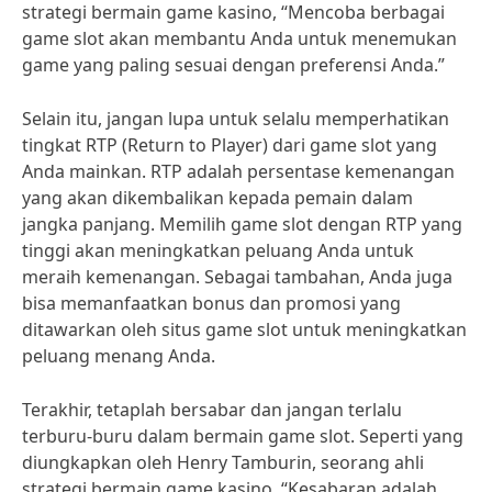
strategi bermain game kasino, “Mencoba berbagai
game slot akan membantu Anda untuk menemukan
game yang paling sesuai dengan preferensi Anda.”
Selain itu, jangan lupa untuk selalu memperhatikan
tingkat RTP (Return to Player) dari game slot yang
Anda mainkan. RTP adalah persentase kemenangan
yang akan dikembalikan kepada pemain dalam
jangka panjang. Memilih game slot dengan RTP yang
tinggi akan meningkatkan peluang Anda untuk
meraih kemenangan. Sebagai tambahan, Anda juga
bisa memanfaatkan bonus dan promosi yang
ditawarkan oleh situs game slot untuk meningkatkan
peluang menang Anda.
Terakhir, tetaplah bersabar dan jangan terlalu
terburu-buru dalam bermain game slot. Seperti yang
diungkapkan oleh Henry Tamburin, seorang ahli
strategi bermain game kasino, “Kesabaran adalah