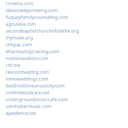
rnrwine.com
lakeoswegorowing.com
fuquayfamilycounseling.com
agouveia.com
secondbaptistchurchofolathe.org
mymseo.org
chhpac.com
dharmadogtraining.com
motionaudiotx.com
rttl.me
rescomheating.com
mimiweddings.com
besthostinnkansascity.com
smithdentalcare.net
undergroundmusiccafe.com
samhubermusic.com
apexfence.net