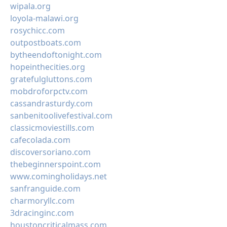
wipala.org
loyola-malawi.org
rosychicc.com
outpostboats.com
bytheendoftonight.com
hopeinthecities.org
gratefulgluttons.com
mobdroforpctv.com
cassandrasturdy.com
sanbenitoolivefestival.com
classicmoviestills.com
cafecolada.com
discoversoriano.com
thebeginnerspoint.com
www.comingholidays.net
sanfranguide.com
charmoryllc.com
3dracinginc.com
houstoncriticalmass.com