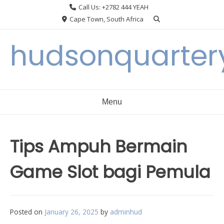
Skip
Call Us: +2782 444 YEAH
to
Cape Town, South Africa
content
hudsonquarter
Menu
Tips Ampuh Bermain
Game Slot bagi Pemula
Posted on
January 26, 2025
by
adminhud