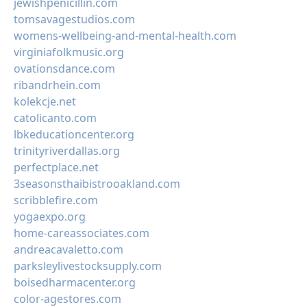
jewishpenicillin.com
tomsavagestudios.com
womens-wellbeing-and-mental-health.com
virginiafolkmusic.org
ovationsdance.com
ribandrhein.com
kolekcje.net
catolicanto.com
lbkeducationcenter.org
trinityriverdallas.org
perfectplace.net
3seasonsthaibistrooakland.com
scribblefire.com
yogaexpo.org
home-careassociates.com
andreacavaletto.com
parksleylivestocksupply.com
boisedharmacenter.org
color-agestores.com