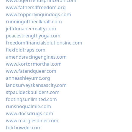
www.tigertrendsprinceton.com
www.fathers4freedom.org
www.topperlyngundogs.com
runningoftheelkhalf.com
jeffdunaheerealty.com
peacestrengthyoga.com
freedomfinancialsolutionsinc.com
flexfoldtraps.com
amendsracingengines.com
www.kortormorthai.com
www.fatandqueer.com
anneashleyumc.org
landsurveyskansascity.com
stpauldeckbuilders.com
footingsunlimited.com
runsnoqualmie.com
www.docsdrugs.com
www.margiesdiner.com
fdlchowder.com