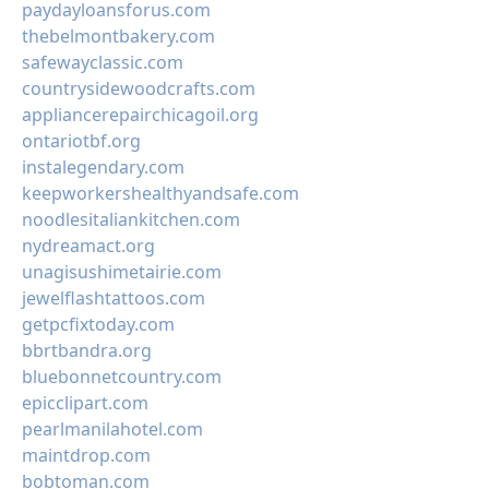
paydayloansforus.com
thebelmontbakery.com
safewayclassic.com
countrysidewoodcrafts.com
appliancerepairchicagoil.org
ontariotbf.org
instalegendary.com
keepworkershealthyandsafe.com
noodlesitaliankitchen.com
nydreamact.org
unagisushimetairie.com
jewelflashtattoos.com
getpcfixtoday.com
bbrtbandra.org
bluebonnetcountry.com
epicclipart.com
pearlmanilahotel.com
maintdrop.com
bobtoman.com