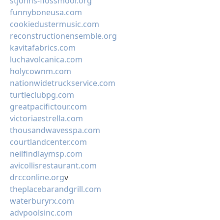
stjohns-flossmoor.org
funnyboneusa.com
cookiedustermusic.com
reconstructionensemble.org
kavitafabrics.com
luchavolcanica.com
holycownm.com
nationwidetruckservice.com
turtleclubpg.com
greatpacifictour.com
victoriaestrella.com
thousandwavesspa.com
courtlandcenter.com
neilfindlaymsp.com
avicollisrestaurant.com
drcconline.org
v
theplacebarandgrill.com
waterburyrx.com
advpoolsinc.com