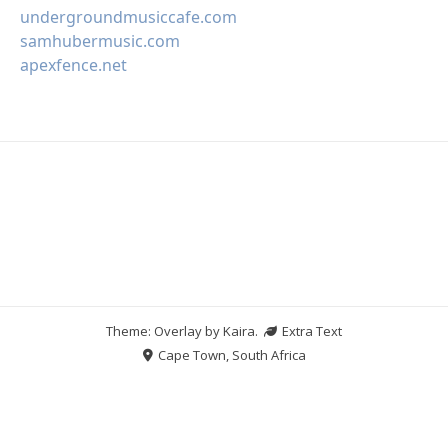
undergroundmusiccafe.com
samhubermusic.com
apexfence.net
Theme: Overlay by
Kaira
.
Extra Text
Cape Town, South Africa