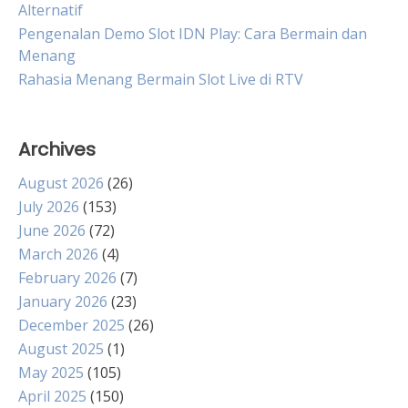
Alternatif
Pengenalan Demo Slot IDN Play: Cara Bermain dan
Menang
Rahasia Menang Bermain Slot Live di RTV
Archives
August 2026
(26)
July 2026
(153)
June 2026
(72)
March 2026
(4)
February 2026
(7)
January 2026
(23)
December 2025
(26)
August 2025
(1)
May 2025
(105)
April 2025
(150)