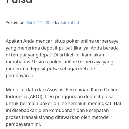
Posted on
March 14, 2025
by
adminhud
Apakah Anda mencari situs poker online terpercaya
yang menerima deposit pulsa? Jika iya, Anda berada
di tempat yang tepat! Di artikel ini, kami akan
membahas 10 situs poker online terpercaya yang
menerima deposit pulsa sebagai metode
pembayaran.
Menurut data dari Asosiasi Permainan Kartu Online
Indonesia (APOI), tren penggunaan deposit pulsa
untuk bermain poker online semakin meningkat. Hal
ini disebabkan oleh kemudahan dan kecepatan
proses transaksi yang ditawarkan oleh metode
pembayaran ini.