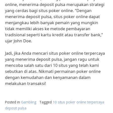
online, menerima deposit pulsa merupakan strategi
yang cerdas bagi situs poker online. “Dengan
menerima deposit pulsa, situs poker online dapat
menjangkau lebih banyak pemain yang mungkin
tidak memiliki akses ke metode pembayaran
tradisional seperti kartu kredit atau transfer bank,”
ujar John Doe.
Jadi, jika Anda mencari situs poker online terpercaya
yang menerima deposit pulsa, jangan ragu untuk
mencoba salah satu dari 10 situs yang telah kami
sebutkan di atas. Nikmati permainan poker online
dengan kemudahan dan kenyamanan dalam
melakukan transaksi!
Posted in
Gambling
Tagged
10 situs poker online terpercaya
deposit pulsa