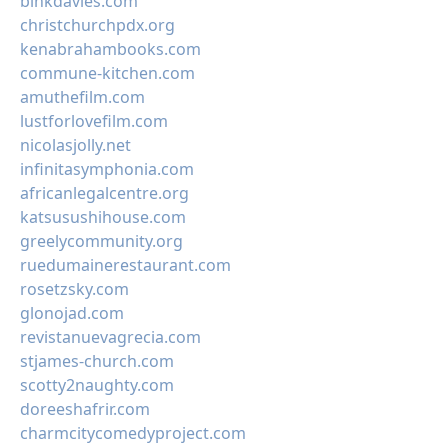
binkdavies.com
christchurchpdx.org
kenabrahambooks.com
commune-kitchen.com
amuthefilm.com
lustforlovefilm.com
nicolasjolly.net
infinitasymphonia.com
africanlegalcentre.org
katsusushihouse.com
greelycommunity.org
ruedumainerestaurant.com
rosetzsky.com
glonojad.com
revistanuevagrecia.com
stjames-church.com
scotty2naughty.com
doreeshafrir.com
charmcitycomedyproject.com