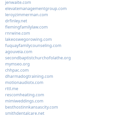
jenwaite.com
elevatemanagementgroup.com
leroyzimmerman.com
drfinley.net
flemingfamilylaw.com
rnrwine.com
lakeoswegorowing.com
fuquayfamilycounseling.com
agouveia.com
secondbaptistchurchofolathe.org
mymseo.org
chhpac.com
dharmadogtraining.com
motionaudiotx.com
rttl.me
rescomheating.com
mimiweddings.com
besthostinnkansascity.com
smithdentalcare.net