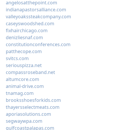
angelosatthepoint.com
indianapastorsalliance.com
valleyoakssteakcompany.com
caseyswoodshed.com
fixhairchicago.com
denizliesnaf.com
constitutionconferences.com
patthecope.com
svitcs.com
seriouspizza.net
compassroseband.net
altumcore.com
animal-drive.com
tnamag.com
brooksshoesforkids.com
thayersselectmeats.com
aporiasolutions.com
segwaywpa.com
gulfcoastpalapas.com