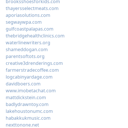
brooksshoesforkids.com
thayersselectmeats.com
aporiasolutions.com
segwaywpa.com
gulfcoastpalapas.com
thebridgehealthclinics.com
waterlinewriters.org
shameddogan.com
parentsoftots.org
creative3drenderings.com
farmerstradecoffee.com
logcabinyardage.com
davidboers.com
www.imobetachat.com
mattdickstein.com
badlydrawntoy.com
lakehoustonumc.com
habakkukmusic.com
nexttonone.net