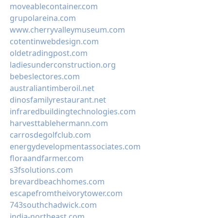
moveablecontainer.com
grupolareina.com
www.cherryvalleymuseum.com
cotentinwebdesign.com
oldetradingpost.com
ladiesunderconstruction.org
bebeslectores.com
australiantimberoil.net
dinosfamilyrestaurant.net
infraredbuildingtechnologies.com
harvesttablehermann.com
carrosdegolfclub.com
energydevelopmentassociates.com
floraandfarmer.com
s3fsolutions.com
brevardbeachhomes.com
escapefromtheivorytower.com
743southchadwick.com
india-northeast.com