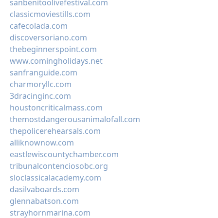
sanbenitoolivefestival.com
classicmoviestills.com
cafecolada.com
discoversoriano.com
thebeginnerspoint.com
www.comingholidays.net
sanfranguide.com
charmoryllc.com
3dracinginc.com
houstoncriticalmass.com
themostdangerousanimalofall.com
thepolicerehearsals.com
alliknownow.com
eastlewiscountychamber.com
tribunalcontenciosobc.org
sloclassicalacademy.com
dasilvaboards.com
glennabatson.com
strayhornmarina.com