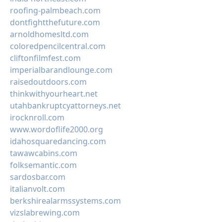
roofing-palmbeach.com
dontfightthefuture.com
arnoldhomesltd.com
coloredpencilcentral.com
cliftonfilmfest.com
imperialbarandlounge.com
raisedoutdoors.com
thinkwithyourheart.net
utahbankruptcyattorneys.net
irocknroll.com
www.wordoflife2000.org
idahosquaredancing.com
tawawcabins.com
folksemantic.com
sardosbar.com
italianvolt.com
berkshirealarmssystems.com
vizslabrewing.com