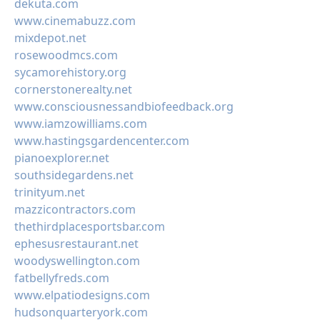
dekuta.com
www.cinemabuzz.com
mixdepot.net
rosewoodmcs.com
sycamorehistory.org
cornerstonerealty.net
www.consciousnessandbiofeedback.org
www.iamzowilliams.com
www.hastingsgardencenter.com
pianoexplorer.net
southsidegardens.net
trinityum.net
mazzicontractors.com
thethirdplacesportsbar.com
ephesusrestaurant.net
woodyswellington.com
fatbellyfreds.com
www.elpatiodesigns.com
hudsonquarteryork.com