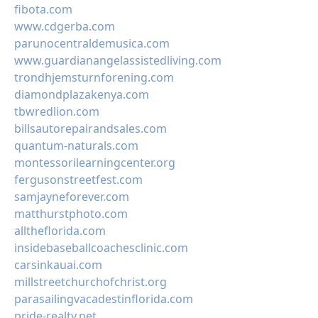
fibota.com
www.cdgerba.com
parunocentraldemusica.com
www.guardianangelassistedliving.com
trondhjemsturnforening.com
diamondplazakenya.com
tbwredlion.com
billsautorepairandsales.com
quantum-naturals.com
montessorilearningcenter.org
fergusonstreetfest.com
samjayneforever.com
matthurstphoto.com
alltheflorida.com
insidebaseballcoachesclinic.com
carsinkauai.com
millstreetchurchofchrist.org
parasailingvacadestinflorida.com
pride-realty.net