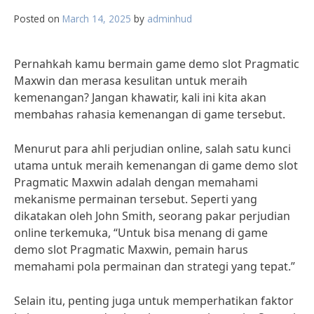
Posted on
March 14, 2025
by
adminhud
Pernahkah kamu bermain game demo slot Pragmatic
Maxwin dan merasa kesulitan untuk meraih
kemenangan? Jangan khawatir, kali ini kita akan
membahas rahasia kemenangan di game tersebut.
Menurut para ahli perjudian online, salah satu kunci
utama untuk meraih kemenangan di game demo slot
Pragmatic Maxwin adalah dengan memahami
mekanisme permainan tersebut. Seperti yang
dikatakan oleh John Smith, seorang pakar perjudian
online terkemuka, “Untuk bisa menang di game
demo slot Pragmatic Maxwin, pemain harus
memahami pola permainan dan strategi yang tepat.”
Selain itu, penting juga untuk memperhatikan faktor