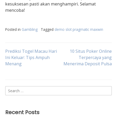
kesuksesan pasti akan menghampiri. Selamat
mencoba!
Posted in
Gambling
Tagged
demo slot pragmatic maxwin
Post
Prediksi Togel Macau Hari
10 Situs Poker Online
Ini Keluar: Tips Ampuh
Terpercaya yang
Menang
Menerima Deposit Pulsa
navigation
Search
for:
Recent Posts