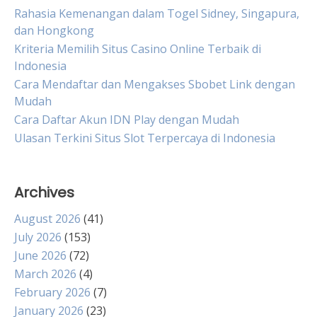
Rahasia Kemenangan dalam Togel Sidney, Singapura,
dan Hongkong
Kriteria Memilih Situs Casino Online Terbaik di
Indonesia
Cara Mendaftar dan Mengakses Sbobet Link dengan
Mudah
Cara Daftar Akun IDN Play dengan Mudah
Ulasan Terkini Situs Slot Terpercaya di Indonesia
Archives
August 2026
(41)
July 2026
(153)
June 2026
(72)
March 2026
(4)
February 2026
(7)
January 2026
(23)