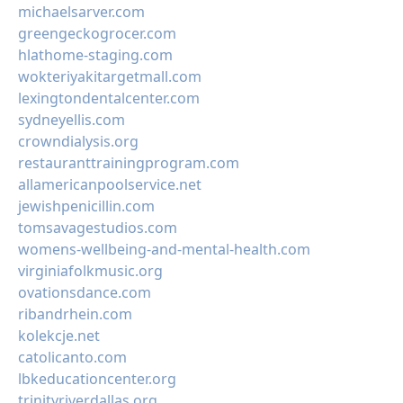
michaelsarver.com
greengeckogrocer.com
hlathome-staging.com
wokteriyakitargetmall.com
lexingtondentalcenter.com
sydneyellis.com
crowndialysis.org
restauranttrainingprogram.com
allamericanpoolservice.net
jewishpenicillin.com
tomsavagestudios.com
womens-wellbeing-and-mental-health.com
virginiafolkmusic.org
ovationsdance.com
ribandrhein.com
kolekcje.net
catolicanto.com
lbkeducationcenter.org
trinityriverdallas.org