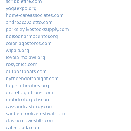
scribblefire.com
yogaexpo.org
home-careassociates.com
andreacavaletto.com
parksleylivestocksupply.com
boisedharmacenter.org
color-agestores.com
wipala.org
loyola-malawi.org
rosychicc.com
outpostboats.com
bytheendoftonight.com
hopeinthecities.org
gratefulgluttons.com
mobdroforpctv.com
cassandrasturdy.com
sanbenitoolivefestival.com
classicmoviestills.com
cafecolada.com