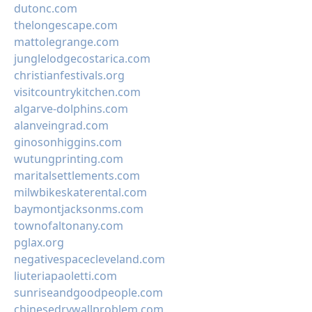
dutonc.com
thelongescape.com
mattolegrange.com
junglelodgecostarica.com
christianfestivals.org
visitcountrykitchen.com
algarve-dolphins.com
alanveingrad.com
ginosonhiggins.com
wutungprinting.com
maritalsettlements.com
milwbikeskaterental.com
baymontjacksonms.com
townofaltonany.com
pglax.org
negativespacecleveland.com
liuteriapaoletti.com
sunriseandgoodpeople.com
chinesedrywallproblem.com