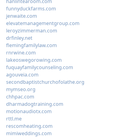
hanlintearoom.com
funnyduckfarms.com
jenwaite.com
elevatemanagementgroup.com
leroyzimmerman.com
drfinley.net
flemingfamilylaw.com
rnrwine.com
lakeoswegorowing.com
fuquayfamilycounseling.com
agouveia.com
secondbaptistchurchofolathe.org
mymseo.org
chhpac.com
dharmadogtraining.com
motionaudiotx.com
rttl.me
rescomheating.com
mimiweddings.com