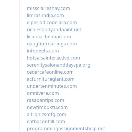
missclaireshay.com
limras-india.com
elperiodicodelara.com
richiesbodyandpaint.net
licindiachennai.com
daughterdarlings.com
infodeets.com
hotsalsainteractive.com
serenitysalonanddayspa.org
cedarcafeonline.com
acfurnituregiant.com
undertenminutes.com
omnivere.com
rasadantips.com
newtimbuktu.com
altronicsmfg.com
eatbaconhill.com
programmingassignmentshelp.net