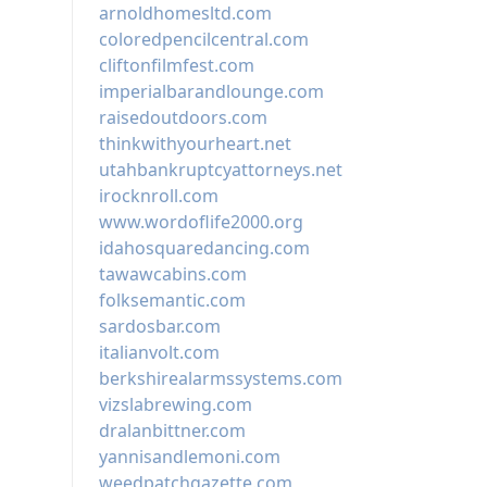
arnoldhomesltd.com
coloredpencilcentral.com
cliftonfilmfest.com
imperialbarandlounge.com
raisedoutdoors.com
thinkwithyourheart.net
utahbankruptcyattorneys.net
irocknroll.com
www.wordoflife2000.org
idahosquaredancing.com
tawawcabins.com
folksemantic.com
sardosbar.com
italianvolt.com
berkshirealarmssystems.com
vizslabrewing.com
dralanbittner.com
yannisandlemoni.com
weedpatchgazette.com