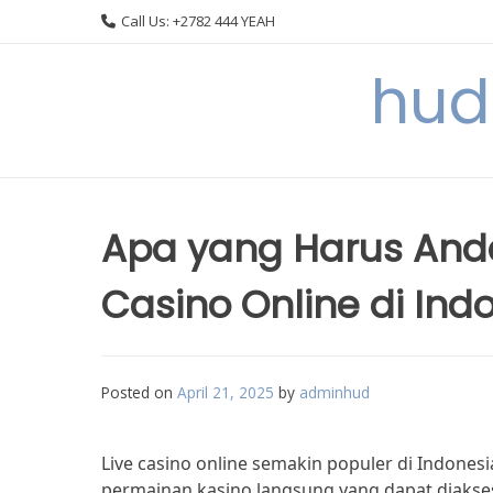
Skip
Call Us: +2782 444 YEAH
to
content
hud
Apa yang Harus Anda
Casino Online di Ind
Posted on
April 21, 2025
by
adminhud
Live casino online semakin populer di Indone
permainan kasino langsung yang dapat diakses