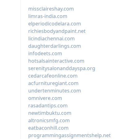
missclaireshay.com
limras-india.com
elperiodicodelara.com
richiesbodyandpaint.net
licindiachennai.com
daughterdarlings.com
infodeets.com
hotsalsainteractive.com
serenitysalonanddayspa.org
cedarcafeonline.com
acfurnituregiant.com
undertenminutes.com
omnivere.com
rasadantips.com
newtimbuktu.com
altronicsmfg.com
eatbaconhill.com
programmingassignmentshelp.net