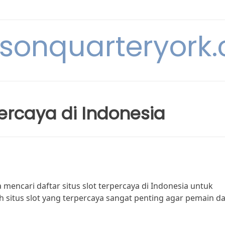
sonquarteryork
percaya di Indonesia
a mencari daftar situs slot terpercaya di Indonesia untuk
situs slot yang terpercaya sangat penting agar pemain d