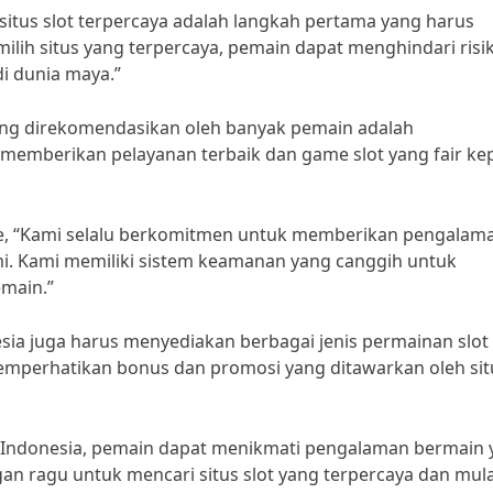
 situs slot terpercaya adalah langkah pertama yang harus
ilih situs yang terpercaya, pemain dapat menghindari risi
i dunia maya.”
 yang direkomendasikan oleh banyak pemain adalah
kti memberikan pelayanan terbaik dan game slot yang fair k
oe, “Kami selalu berkomitmen untuk memberikan pengalam
i. Kami memiliki sistem keamanan yang canggih untuk
emain.”
donesia juga harus menyediakan berbagai jenis permainan slot
mperhatikan bonus dan promosi yang ditawarkan oleh sit
di Indonesia, pemain dapat menikmati pengalaman bermain
n ragu untuk mencari situs slot yang terpercaya dan mula