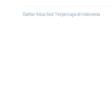
Post
Daftar Situs Slot Terpercaya di Indonesia
navigation