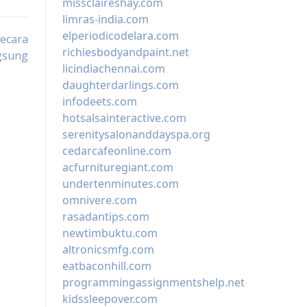
missclaireshay.com
limras-india.com
elperiodicodelara.com
Secara
richiesbodyandpaint.net
gsung
licindiachennai.com
daughterdarlings.com
infodeets.com
hotsalsainteractive.com
serenitysalonanddayspa.org
cedarcafeonline.com
acfurnituregiant.com
undertenminutes.com
omnivere.com
rasadantips.com
newtimbuktu.com
altronicsmfg.com
eatbaconhill.com
programmingassignmentshelp.net
kidssleepover.com