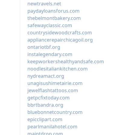
newtravels.net
paydayloansforus.com
thebelmontbakery.com
safewayclassic.com
countrysidewoodcrafts.com
appliancerepairchicagoil.org
ontariotbf.org
instalegendary.com
keepworkershealthyandsafe.com
noodlesitaliankitchen.com
nydreamact.org
unagisushimetairie.com
jewelflashtattoos.com
getpcfixtoday.com
bbrtbandra.org
bluebonnetcountry.com
epicclipart.com
pearlmanilahotel.com
maintdrop.com