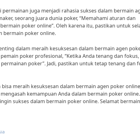
gi permainan juga menjadi rahasia sukses dalam bermain a
maker, seorang juara dunia poker, “Memahami aturan dan
bermain poker online”. Oleh karena itu, pastikan untuk sel
 bermain poker online.
 penting dalam meraih kesuksesan dalam bermain agen pok
g pemain poker profesional, “Ketika Anda tenang dan fokus
ermainan poker”. Jadi, pastikan untuk tetap tenang dan 
a bisa meraih kesuksesan dalam bermain agen poker onlin
dan mengasah kemampuan Anda dalam bermain poker online.
 ingin sukses dalam bermain poker online. Selamat bermai
sia