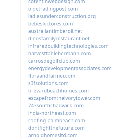
cotentinwebdesign.com
oldetradingpost.com
ladiesunderconstruction.org
bebeslectores.com
australiantimberoil.net
dinosfamilyrestaurant.net
infraredbuildingtechnologies.com
harvesttablehermann.com
carrosdegolfclub.com
energydevelopmentassociates.com
floraandfarmer.com
s3fsolutions.com
brevardbeachhomes.com
escapefromtheivorytower.com
743southchadwick.com
india-northeast.com
roofing-palmbeach.com
dontfightthefuture.com
arnoldhomesltd.com