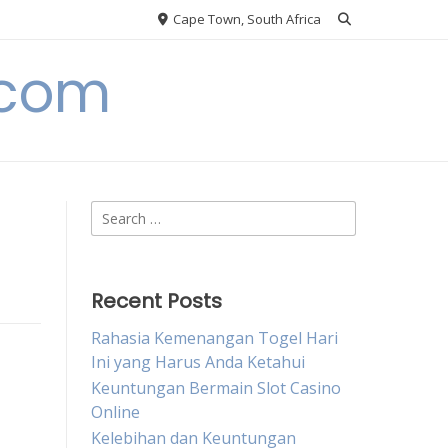
Cape Town, South Africa
.com
Search
for:
Recent Posts
Rahasia Kemenangan Togel Hari
Ini yang Harus Anda Ketahui
Keuntungan Bermain Slot Casino
Online
Kelebihan dan Keuntungan