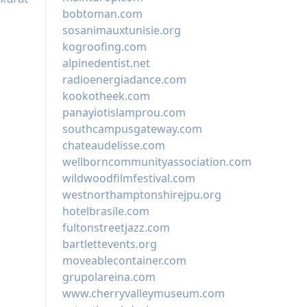
bobtoman.com
sosanimauxtunisie.org
kogroofing.com
alpinedentist.net
radioenergiadance.com
kookotheek.com
panayiotislamprou.com
southcampusgateway.com
chateaudelisse.com
wellborncommunityassociation.com
wildwoodfilmfestival.com
westnorthamptonshirejpu.org
hotelbrasile.com
fultonstreetjazz.com
bartlettevents.org
moveablecontainer.com
grupolareina.com
www.cherryvalleymuseum.com