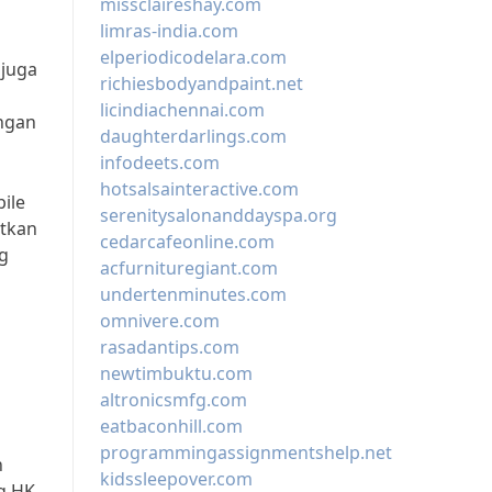
missclaireshay.com
limras-india.com
elperiodicodelara.com
 juga
richiesbodyandpaint.net
licindiachennai.com
ngan
daughterdarlings.com
infodeets.com
hotsalsainteractive.com
bile
serenitysalonanddayspa.org
atkan
cedarcafeonline.com
g
acfurnituregiant.com
undertenminutes.com
omnivere.com
rasadantips.com
newtimbuktu.com
altronicsmfg.com
eatbaconhill.com
programmingassignmentshelp.net
h
kidssleepover.com
ng HK