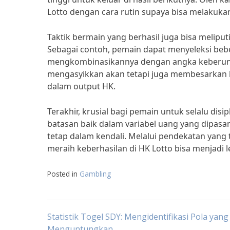
Lotto dengan cara rutin supaya bisa melakukan
Taktik bermain yang berhasil juga bisa melip
Sebagai contoh, pemain dapat menyeleksi beb
mengkombinasikannya dengan angka keberuntu
mengasyikkan akan tetapi juga membesarkan k
dalam output HK.
Terakhir, krusial bagi pemain untuk selalu dis
batasan baik dalam variabel uang yang dipa
tetap dalam kendali. Melalui pendekatan yang 
meraih keberhasilan di HK Lotto bisa menjadi l
Posted in
Gambling
Post
Statistik Togel SDY: Mengidentifikasi Pola yang
Menguntungkan