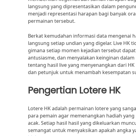
langsung yang dipresentasikan dalam pengun
menjadi representasi harapan bagi banyak ora
permainan tersebut.
Berkat kemudahan informasi data mengenai h
langsung setiap undian yang digelar. Live HK ti
gimana setiap momen kejadian tersebut da
antusiasme, dan menyalakan keinginan dalam ke
tentang hasil live yang menyenangkan dari HK
dan petunjuk untuk menambah kesempatan suk
Pengertian Lotere HK
Lotere HK adalah permainan lotere yang sang
para pemain agar memenangkan hadiah yang sa
acak. Setiap hasil hasil yang dikeluarkan mu
semangat untuk menyaksikan apakah angka ya