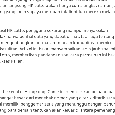
dian langsung HK Lotto bukan hanya cuma angka, namun j
ng yang ingin supaya merubah takdir hidup mereka melalu
asil HK Lotto, pengguna sekarang mampu menyaksikan
dak hanya perihal data yang dapat dilihat, tapi juga tentang
pat menggabungkan bermacam-macam komunitas , memicu
sulitan. Artikel ini bakal menyampaikan lebih jauh soal mi
 Lotto, memberikan pandangan soal cara permainan ini bek
ses kalian.
at terkenal di Hongkong. Game ini memberikan peluang bag
ngat besar dari menebak nomor yang ditarik ditarik seca
ncul memiliki penggemar setia yang menunggu dengan penu
ng para pemain tentukan akan keluar di antara pemenan