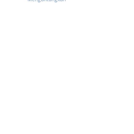
navigation