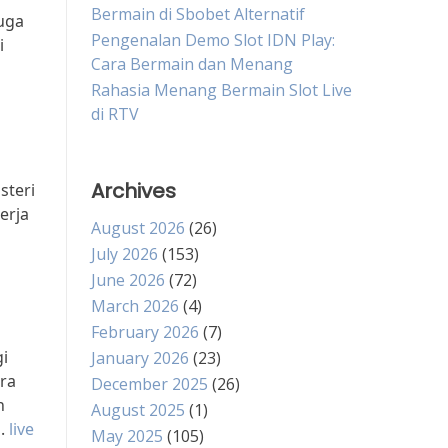
Bermain di Sbobet Alternatif
uga
Pengenalan Demo Slot IDN Play:
i
Cara Bermain dan Menang
Rahasia Menang Bermain Slot Live
di RTV
Archives
steri
erja
August 2026
(26)
July 2026
(153)
June 2026
(72)
March 2026
(4)
February 2026
(7)
i
January 2026
(23)
ra
December 2025
(26)
h
August 2025
(1)
g.
live
May 2025
(105)