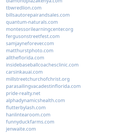
diamondplazakenya.com
tbwredlion.com
billsautorepairandsales.com
quantum-naturals.com
montessorilearningcenter.org
fergusonstreetfest.com
samjayneforever.com
matthurstphoto.com
alltheflorida.com
insidebaseballcoachesclinic.com
carsinkauai.com
millstreetchurchofchrist.org
parasailingvacadestinflorida.com
pride-realty.net
alphadynamicshealth.com
flutterbylash.com
hanlintearoom.com
funnyduckfarms.com
jenwaite.com