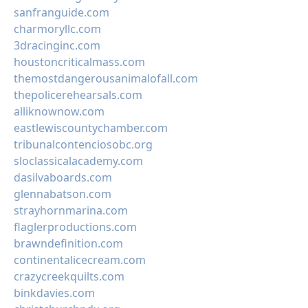
sanfranguide.com
charmoryllc.com
3dracinginc.com
houstoncriticalmass.com
themostdangerousanimalofall.com
thepolicerehearsals.com
alliknownow.com
eastlewiscountychamber.com
tribunalcontenciosobc.org
sloclassicalacademy.com
dasilvaboards.com
glennabatson.com
strayhornmarina.com
flaglerproductions.com
brawndefinition.com
continentalicecream.com
crazycreekquilts.com
binkdavies.com