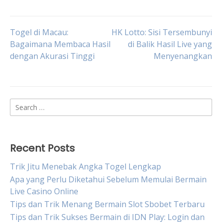
Post
Togel di Macau:
HK Lotto: Sisi Tersembunyi
Bagaimana Membaca Hasil
di Balik Hasil Live yang
dengan Akurasi Tinggi
Menyenangkan
navigation
Search
for:
Recent Posts
Trik Jitu Menebak Angka Togel Lengkap
Apa yang Perlu Diketahui Sebelum Memulai Bermain
Live Casino Online
Tips dan Trik Menang Bermain Slot Sbobet Terbaru
Tips dan Trik Sukses Bermain di IDN Play: Login dan