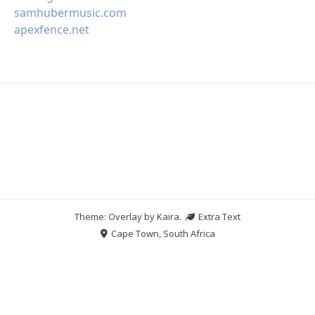
samhubermusic.com
apexfence.net
Theme: Overlay by
Kaira
.
Extra Text
Cape Town, South Africa