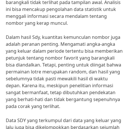
barangkali tidak terlihat pada tampilan awal. Analisis
ini bisa mencakup pengolahan data statistik untuk
menggali informasi secara mendalam tentang
nombor yang kerap muncul.
Dalam hasil Sdy, kuantitas kemunculan nombor juga
adalah peranan penting. Mengamati angka-angka
yang keluar dalam periode tertentu bisa memberikan
petunjuk tentang nombor favorit yang barangkali
bisa diandalkan. Tetapi, penting untuk diingat bahwa
permainan lotre merupakan random, dan hasil yang
sebelumnya tidak pasti mewakili hasil di waktu
depan. Karena itu, meskipun penelitian informasi
sangat bermanfaat, tetap dibutuhkan pendekatan
yang berhati-hati dan tidak bergantung sepenuhnya
pada corak yang terlihat.
Data SDY yang terkumpul dari data yang keluar yang
lalu juga bisa dikelompokkan berdasarkan sejumlah