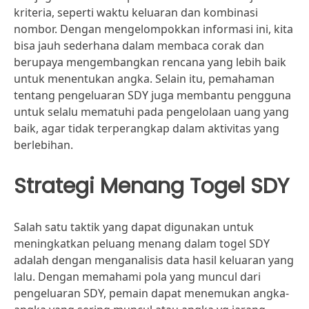
kriteria, seperti waktu keluaran dan kombinasi
nombor. Dengan mengelompokkan informasi ini, kita
bisa jauh sederhana dalam membaca corak dan
berupaya mengembangkan rencana yang lebih baik
untuk menentukan angka. Selain itu, pemahaman
tentang pengeluaran SDY juga membantu pengguna
untuk selalu mematuhi pada pengelolaan uang yang
baik, agar tidak terperangkap dalam aktivitas yang
berlebihan.
Strategi Menang Togel SDY
Salah satu taktik yang dapat digunakan untuk
meningkatkan peluang menang dalam togel SDY
adalah dengan menganalisis data hasil keluaran yang
lalu. Dengan memahami pola yang muncul dari
pengeluaran SDY, pemain dapat menemukan angka-