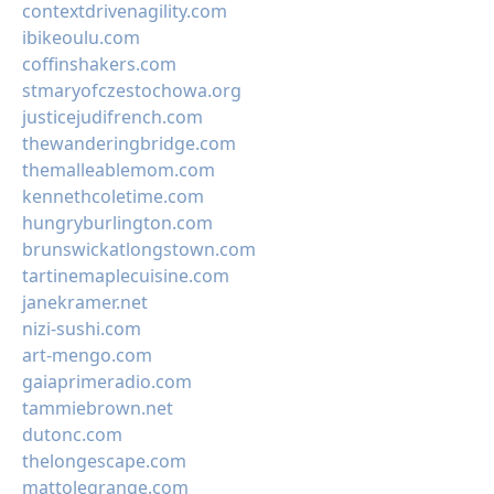
contextdrivenagility.com
ibikeoulu.com
coffinshakers.com
stmaryofczestochowa.org
justicejudifrench.com
thewanderingbridge.com
themalleablemom.com
kennethcoletime.com
hungryburlington.com
brunswickatlongstown.com
tartinemaplecuisine.com
janekramer.net
nizi-sushi.com
art-mengo.com
gaiaprimeradio.com
tammiebrown.net
dutonc.com
thelongescape.com
mattolegrange.com