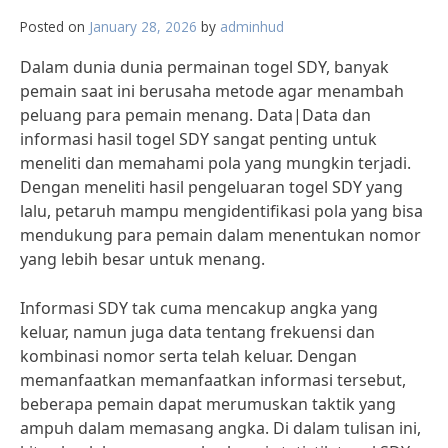
Posted on
January 28, 2026
by
adminhud
Dalam dunia dunia permainan togel SDY, banyak
pemain saat ini berusaha metode agar menambah
peluang para pemain menang. Data|Data dan
informasi hasil togel SDY sangat penting untuk
meneliti dan memahami pola yang mungkin terjadi.
Dengan meneliti hasil pengeluaran togel SDY yang
lalu, petaruh mampu mengidentifikasi pola yang bisa
mendukung para pemain dalam menentukan nomor
yang lebih besar untuk menang.
Informasi SDY tak cuma mencakup angka yang
keluar, namun juga data tentang frekuensi dan
kombinasi nomor serta telah keluar. Dengan
memanfaatkan memanfaatkan informasi tersebut,
beberapa pemain dapat merumuskan taktik yang
ampuh dalam memasang angka. Di dalam tulisan ini,