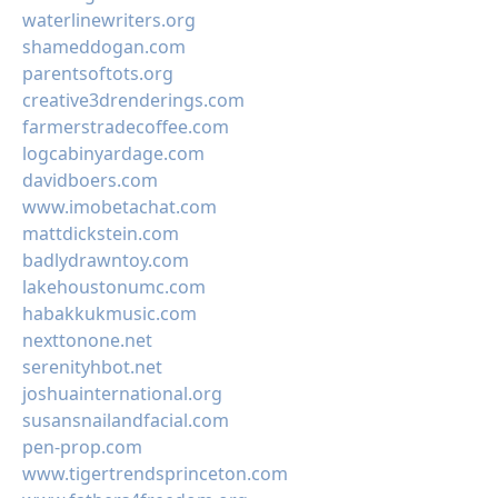
waterlinewriters.org
shameddogan.com
parentsoftots.org
creative3drenderings.com
farmerstradecoffee.com
logcabinyardage.com
davidboers.com
www.imobetachat.com
mattdickstein.com
badlydrawntoy.com
lakehoustonumc.com
habakkukmusic.com
nexttonone.net
serenityhbot.net
joshuainternational.org
susansnailandfacial.com
pen-prop.com
www.tigertrendsprinceton.com