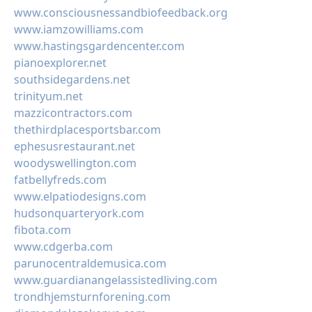
www.consciousnessandbiofeedback.org
www.iamzowilliams.com
www.hastingsgardencenter.com
pianoexplorer.net
southsidegardens.net
trinityum.net
mazzicontractors.com
thethirdplacesportsbar.com
ephesusrestaurant.net
woodyswellington.com
fatbellyfreds.com
www.elpatiodesigns.com
hudsonquarteryork.com
fibota.com
www.cdgerba.com
parunocentraldemusica.com
www.guardianangelassistedliving.com
trondhjemsturnforening.com