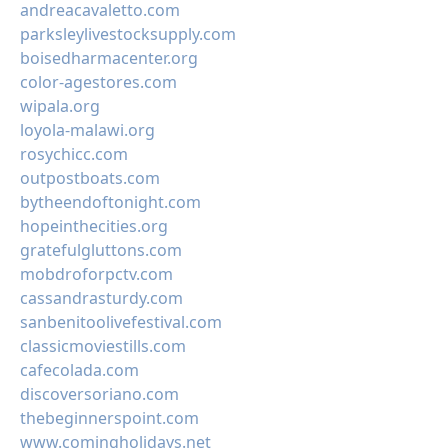
andreacavaletto.com
parksleylivestocksupply.com
boisedharmacenter.org
color-agestores.com
wipala.org
loyola-malawi.org
rosychicc.com
outpostboats.com
bytheendoftonight.com
hopeinthecities.org
gratefulgluttons.com
mobdroforpctv.com
cassandrasturdy.com
sanbenitoolivefestival.com
classicmoviestills.com
cafecolada.com
discoversoriano.com
thebeginnerspoint.com
www.comingholidays.net