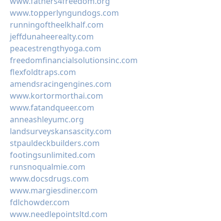
www.fathers4freedom.org
www.topperlyngundogs.com
runningoftheelkhalf.com
jeffdunaheerealty.com
peacestrengthyoga.com
freedomfinancialsolutionsinc.com
flexfoldtraps.com
amendsracingengines.com
www.kortormorthai.com
www.fatandqueer.com
anneashleyumc.org
landsurveyskansascity.com
stpauldeckbuilders.com
footingsunlimited.com
runsnoqualmie.com
www.docsdrugs.com
www.margiesdiner.com
fdlchowder.com
www.needlepointsltd.com