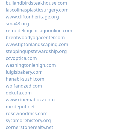
bullandbirdsteakhouse.com
lascolinasplasticsurgery.com
www.cliftonheritage.org
sma43.org
remodelingchicagoonline.com
brentwoodyogacenter.com
www.tiptonlandscaping.com
steppingupstewardship.org
ccvoptica.com
washingtonlehigh.com
luigisbakery.com
hanabi-sushi.com
wolfandzed.com
dekuta.com
www.cinemabuzz.com
mixdepot.net
rosewoodmcs.com
sycamorehistory.org
cornerstonerealty.net