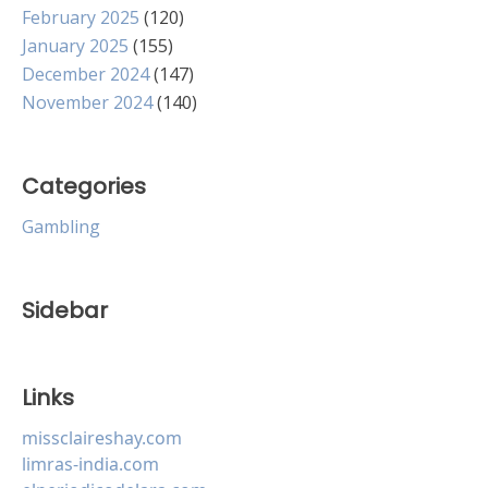
February 2025
(120)
January 2025
(155)
December 2024
(147)
November 2024
(140)
Categories
Gambling
Sidebar
Links
missclaireshay.com
limras-india.com