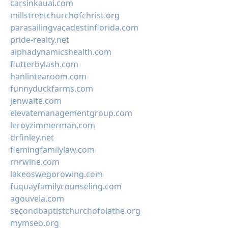
carsinkauai.com
millstreetchurchofchrist.org
parasailingvacadestinflorida.com
pride-realty.net
alphadynamicshealth.com
flutterbylash.com
hanlintearoom.com
funnyduckfarms.com
jenwaite.com
elevatemanagementgroup.com
leroyzimmerman.com
drfinley.net
flemingfamilylaw.com
rnrwine.com
lakeoswegorowing.com
fuquayfamilycounseling.com
agouveia.com
secondbaptistchurchofolathe.org
mymseo.org