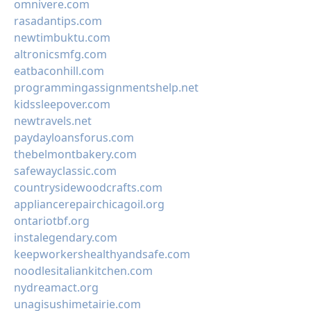
omnivere.com
rasadantips.com
newtimbuktu.com
altronicsmfg.com
eatbaconhill.com
programmingassignmentshelp.net
kidssleepover.com
newtravels.net
paydayloansforus.com
thebelmontbakery.com
safewayclassic.com
countrysidewoodcrafts.com
appliancerepairchicagoil.org
ontariotbf.org
instalegendary.com
keepworkershealthyandsafe.com
noodlesitaliankitchen.com
nydreamact.org
unagisushimetairie.com