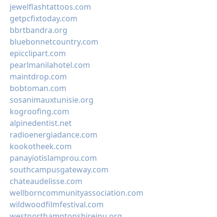
jewelflashtattoos.com
getpcfixtoday.com
bbrtbandra.org
bluebonnetcountry.com
epicclipart.com
pearlmanilahotel.com
maintdrop.com
bobtoman.com
sosanimauxtunisie.org
kogroofing.com
alpinedentist.net
radioenergiadance.com
kookotheek.com
panayiotislamprou.com
southcampusgateway.com
chateaudelisse.com
wellborncommunityassociation.com
wildwoodfilmfestival.com
westnorthamptonshirejpu.org