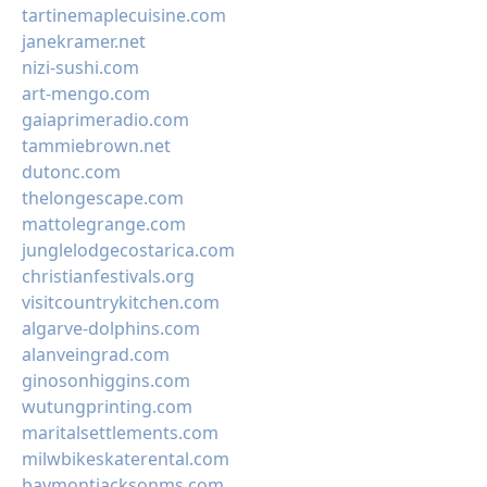
tartinemaplecuisine.com
janekramer.net
nizi-sushi.com
art-mengo.com
gaiaprimeradio.com
tammiebrown.net
dutonc.com
thelongescape.com
mattolegrange.com
junglelodgecostarica.com
christianfestivals.org
visitcountrykitchen.com
algarve-dolphins.com
alanveingrad.com
ginosonhiggins.com
wutungprinting.com
maritalsettlements.com
milwbikeskaterental.com
baymontjacksonms.com