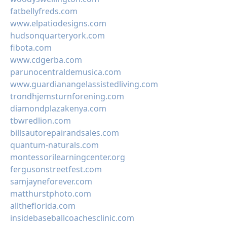
fatbellyfreds.com
www.elpatiodesigns.com
hudsonquarteryork.com
fibota.com
www.cdgerba.com
parunocentraldemusica.com
www.guardianangelassistedliving.com
trondhjemsturnforening.com
diamondplazakenya.com
tbwredlion.com
billsautorepairandsales.com
quantum-naturals.com
montessorilearningcenter.org
fergusonstreetfest.com
samjayneforever.com
matthurstphoto.com
alltheflorida.com
insidebaseballcoachesclinic.com