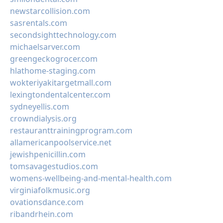
newstarcollision.com
sasrentals.com
secondsighttechnology.com
michaelsarver.com
greengeckogrocer.com
hlathome-staging.com
wokteriyakitargetmall.com
lexingtondentalcenter.com
sydneyellis.com
crowndialysis.org
restauranttrainingprogram.com
allamericanpoolservice.net
jewishpenicillin.com
tomsavagestudios.com
womens-wellbeing-and-mental-health.com
virginiafolkmusic.org
ovationsdance.com
ribandrhein.com