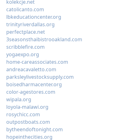
kolekcje.net
catolicanto.com
lbkeducationcenter.org
trinityriverdallas.org
perfectplace.net
3seasonsthaibistrooakland.com
scribblefire.com
yogaexpo.org
home-careassociates.com
andreacavaletto.com
parksleylivestocksupply.com
boisedharmacenter.org
color-agestores.com
wipala.org
loyola-malawi.org
rosychicc.com
outpostboats.com
bytheendoftonight.com
hopeinthecities.org