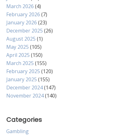
March 2026
(4)
February 2026
(7)
January 2026
(23)
December 2025
(26)
August 2025
(1)
May 2025
(105)
April 2025
(150)
March 2025
(155)
February 2025
(120)
January 2025
(155)
December 2024
(147)
November 2024
(140)
Categories
Gambling