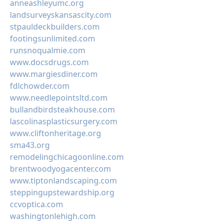
anneashleyumc.org
landsurveyskansascity.com
stpauldeckbuilders.com
footingsunlimited.com
runsnoqualmie.com
www.docsdrugs.com
www.margiesdiner.com
fdlchowder.com
www.needlepointsltd.com
bullandbirdsteakhouse.com
lascolinasplasticsurgery.com
www.cliftonheritage.org
sma43.org
remodelingchicagoonline.com
brentwoodyogacenter.com
www.tiptonlandscaping.com
steppingupstewardship.org
ccvoptica.com
washingtonlehigh.com