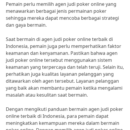
Pemain perlu memilih agen judi poker online yang
menawarkan berbagai jenis permainan poker
sehingga mereka dapat mencoba berbagai strategi
dan gaya bermain.
Saat bermain di agen judi poker online terbaik di
Indonesia, pemain juga perlu memperhatikan faktor
keamanan dan kenyamanan. Pastikan bahwa agen
judi poker online tersebut menggunakan sistem
keamanan yang terpercaya dan telah teruji. Selain itu,
perhatikan juga kualitas layanan pelanggan yang
ditawarkan oleh agen tersebut. Layanan pelanggan
yang baik akan membantu pemain ketika mengalami
masalah atau kesulitan saat bermain.
Dengan mengikuti panduan bermain agen judi poker
online terbaik di Indonesia, para pemain dapat
meningkatkan kemampuan mereka dalam bermain