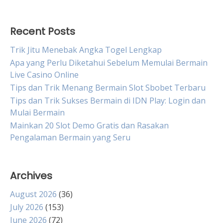
Recent Posts
Trik Jitu Menebak Angka Togel Lengkap
Apa yang Perlu Diketahui Sebelum Memulai Bermain
Live Casino Online
Tips dan Trik Menang Bermain Slot Sbobet Terbaru
Tips dan Trik Sukses Bermain di IDN Play: Login dan
Mulai Bermain
Mainkan 20 Slot Demo Gratis dan Rasakan
Pengalaman Bermain yang Seru
Archives
August 2026
(36)
July 2026
(153)
June 2026
(72)