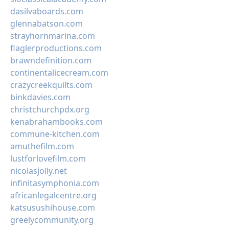
dasilvaboards.com
glennabatson.com
strayhornmarina.com
flaglerproductions.com
brawndefinition.com
continentalicecream.com
crazycreekquilts.com
binkdavies.com
christchurchpdx.org
kenabrahambooks.com
commune-kitchen.com
amuthefilm.com
lustforlovefilm.com
nicolasjolly.net
infinitasymphonia.com
africanlegalcentre.org
katsusushihouse.com
greelycommunity.org