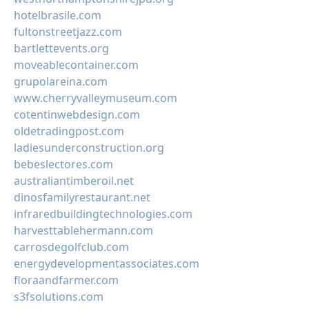
hotelbrasile.com
fultonstreetjazz.com
bartlettevents.org
moveablecontainer.com
grupolareina.com
www.cherryvalleymuseum.com
cotentinwebdesign.com
oldetradingpost.com
ladiesunderconstruction.org
bebeslectores.com
australiantimberoil.net
dinosfamilyrestaurant.net
infraredbuildingtechnologies.com
harvesttablehermann.com
carrosdegolfclub.com
energydevelopmentassociates.com
floraandfarmer.com
s3fsolutions.com