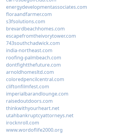
energydevelopmentassociates.com
floraandfarmer.com
s3fsolutions.com
brevardbeachhomes.com
escapefromtheivorytower.com
743southchadwick.com
india-northeast.com
roofing-palmbeach.com
dontfightthefuture.com
arnoldhomesltd.com
coloredpencilcentral.com
cliftonfilmfest.com
imperialbarandlounge.com
raisedoutdoors.com
thinkwithyourheart.net
utahbankruptcyattorneys.net
irocknroll.com
www.wordoflife2000.org