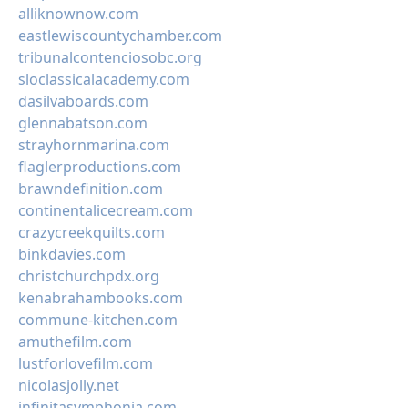
alliknownow.com
eastlewiscountychamber.com
tribunalcontenciosobc.org
sloclassicalacademy.com
dasilvaboards.com
glennabatson.com
strayhornmarina.com
flaglerproductions.com
brawndefinition.com
continentalicecream.com
crazycreekquilts.com
binkdavies.com
christchurchpdx.org
kenabrahambooks.com
commune-kitchen.com
amuthefilm.com
lustforlovefilm.com
nicolasjolly.net
infinitasymphonia.com