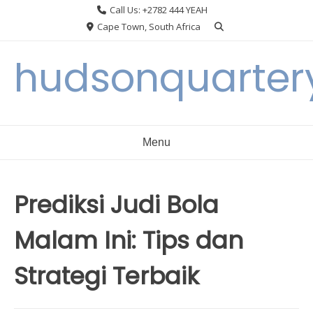
Skip
Call Us: +2782 444 YEAH
to
Cape Town, South Africa
content
hudsonquarter
Menu
Prediksi Judi Bola
Malam Ini: Tips dan
Strategi Terbaik