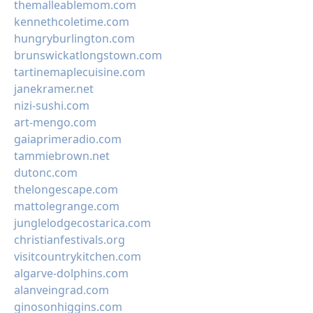
themalleablemom.com
kennethcoletime.com
hungryburlington.com
brunswickatlongstown.com
tartinemaplecuisine.com
janekramer.net
nizi-sushi.com
art-mengo.com
gaiaprimeradio.com
tammiebrown.net
dutonc.com
thelongescape.com
mattolegrange.com
junglelodgecostarica.com
christianfestivals.org
visitcountrykitchen.com
algarve-dolphins.com
alanveingrad.com
ginosonhiggins.com