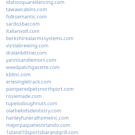
idahosquaredancing.com
tawawcabins.com
folksemantic.com
sardosbar.com
italianvolt.com
berkshirealarmssystems.com
vizslabrewing.com
dralanbittner.com
yannisandlemoni.com
weedpatchgazette.com
kblinc.com
eriesingletrack.com
pamperedpetsnorthport.com
rosiemade.com
tupelodoughnuts.com
olathekidsdentistry.com
hanleyfuneralhomeinc.com
mejorpaquetesorlando.com
1stand10sportsbarandgrill.com