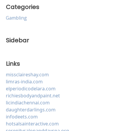
Categories
Gambling
Sidebar
Links
missclaireshay.com
limras-india.com
elperiodicodelara.com
richiesbodyandpaint.net
licindiachennai.com
daughterdarlings.com
infodeets.com
hotsalsainteractive.com
serenitysalonanddayspa.org