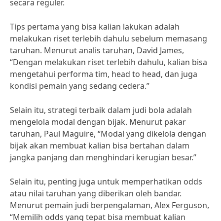
secara reguler.
Tips pertama yang bisa kalian lakukan adalah
melakukan riset terlebih dahulu sebelum memasang
taruhan. Menurut analis taruhan, David James,
“Dengan melakukan riset terlebih dahulu, kalian bisa
mengetahui performa tim, head to head, dan juga
kondisi pemain yang sedang cedera.”
Selain itu, strategi terbaik dalam judi bola adalah
mengelola modal dengan bijak. Menurut pakar
taruhan, Paul Maguire, “Modal yang dikelola dengan
bijak akan membuat kalian bisa bertahan dalam
jangka panjang dan menghindari kerugian besar.”
Selain itu, penting juga untuk memperhatikan odds
atau nilai taruhan yang diberikan oleh bandar.
Menurut pemain judi berpengalaman, Alex Ferguson,
“Memilih odds yang tepat bisa membuat kalian