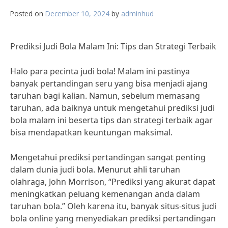
Posted on
December 10, 2024
by
adminhud
Prediksi Judi Bola Malam Ini: Tips dan Strategi Terbaik
Halo para pecinta judi bola! Malam ini pastinya
banyak pertandingan seru yang bisa menjadi ajang
taruhan bagi kalian. Namun, sebelum memasang
taruhan, ada baiknya untuk mengetahui prediksi judi
bola malam ini beserta tips dan strategi terbaik agar
bisa mendapatkan keuntungan maksimal.
Mengetahui prediksi pertandingan sangat penting
dalam dunia judi bola. Menurut ahli taruhan
olahraga, John Morrison, “Prediksi yang akurat dapat
meningkatkan peluang kemenangan anda dalam
taruhan bola.” Oleh karena itu, banyak situs-situs judi
bola online yang menyediakan prediksi pertandingan