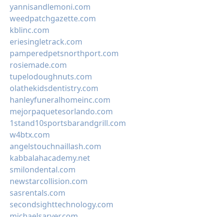
yannisandlemoni.com
weedpatchgazette.com
kblinc.com
eriesingletrack.com
pamperedpetsnorthport.com
rosiemade.com
tupelodoughnuts.com
olathekidsdentistry.com
hanleyfuneralhomeinc.com
mejorpaquetesorlando.com
1stand10sportsbarandgrill.com
w4btx.com
angelstouchnaillash.com
kabbalahacademy.net
smilondental.com
newstarcollision.com
sasrentals.com
secondsighttechnology.com
michaelsarver.com