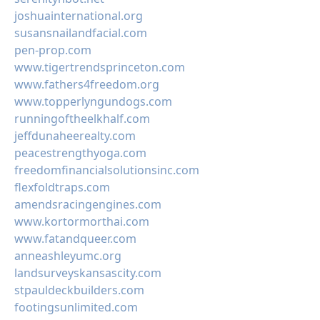
joshuainternational.org
susansnailandfacial.com
pen-prop.com
www.tigertrendsprinceton.com
www.fathers4freedom.org
www.topperlyngundogs.com
runningoftheelkhalf.com
jeffdunaheerealty.com
peacestrengthyoga.com
freedomfinancialsolutionsinc.com
flexfoldtraps.com
amendsracingengines.com
www.kortormorthai.com
www.fatandqueer.com
anneashleyumc.org
landsurveyskansascity.com
stpauldeckbuilders.com
footingsunlimited.com