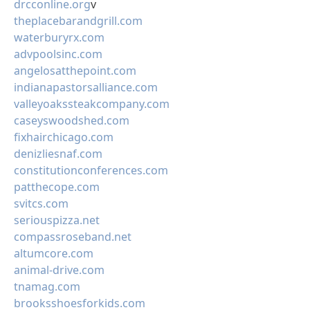
drcconline.org
v
theplacebarandgrill.com
waterburyrx.com
advpoolsinc.com
angelosatthepoint.com
indianapastorsalliance.com
valleyoakssteakcompany.com
caseyswoodshed.com
fixhairchicago.com
denizliesnaf.com
constitutionconferences.com
patthecope.com
svitcs.com
seriouspizza.net
compassroseband.net
altumcore.com
animal-drive.com
tnamag.com
brooksshoesforkids.com