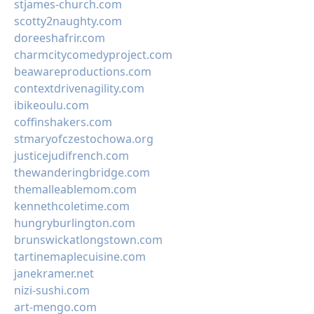
stjames-church.com
scotty2naughty.com
doreeshafrir.com
charmcitycomedyproject.com
beawareproductions.com
contextdrivenagility.com
ibikeoulu.com
coffinshakers.com
stmaryofczestochowa.org
justicejudifrench.com
thewanderingbridge.com
themalleablemom.com
kennethcoletime.com
hungryburlington.com
brunswickatlongstown.com
tartinemaplecuisine.com
janekramer.net
nizi-sushi.com
art-mengo.com