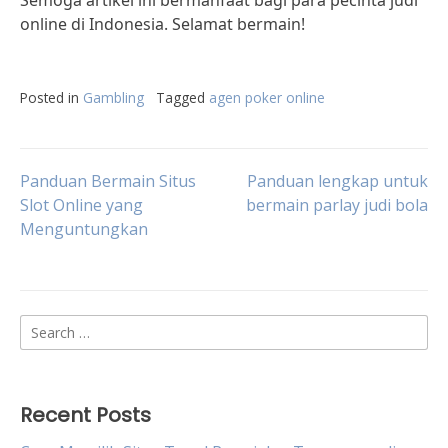
Semoga artikel ini bermanfaat bagi para pecinta judi
online di Indonesia. Selamat bermain!
Posted in
Gambling
Tagged
agen poker online
Post
Panduan Bermain Situs
Panduan lengkap untuk
Slot Online yang
bermain parlay judi bola
Menguntungkan
navigation
Search
for:
Recent Posts