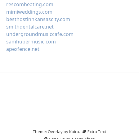
rescomheating.com
mimiweddings.com
besthostinnkansascity.com
smithdentalcare.net
undergroundmusiccafe.com
samhubermusic.com
apexfence.net
Theme: Overlay by
Kaira
.
Extra Text