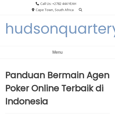
Skip
Call Us: +2782 444 YEAH
to
Cape Town, South Africa
content
hudsonquarter
Menu
Panduan Bermain Agen
Poker Online Terbaik di
Indonesia