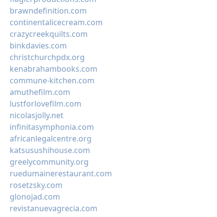
brawndefinition.com
continentalicecream.com
crazycreekquilts.com
binkdavies.com
christchurchpdx.org
kenabrahambooks.com
commune-kitchen.com
amuthefilm.com
lustforlovefilm.com
nicolasjolly.net
infinitasymphonia.com
africanlegalcentre.org
katsusushihouse.com
greelycommunity.org
ruedumainerestaurant.com
rosetzsky.com
glonojad.com
revistanuevagrecia.com