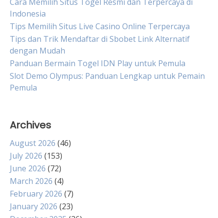
Cara Memilih Situs Togel Resmi dan Terpercaya di
Indonesia
Tips Memilih Situs Live Casino Online Terpercaya
Tips dan Trik Mendaftar di Sbobet Link Alternatif
dengan Mudah
Panduan Bermain Togel IDN Play untuk Pemula
Slot Demo Olympus: Panduan Lengkap untuk Pemain
Pemula
Archives
August 2026
(46)
July 2026
(153)
June 2026
(72)
March 2026
(4)
February 2026
(7)
January 2026
(23)