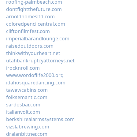
roofing-palmbeach.com
dontfightthefuture.com
arnoldhomesltd.com
coloredpencilcentral.com
cliftonfilmfest.com
imperialbarandlounge.com
raisedoutdoors.com
thinkwithyourheart.net
utahbankruptcyattorneys.net
irocknroll.com
www.wordoflife2000.org
idahosquaredancing.com
tawawcabins.com
folksemantic.com
sardosbar.com
italianvolt.com
berkshirealarmssystems.com
vizslabrewing.com
dralanbittner.com