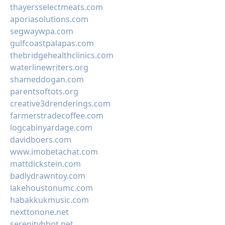
thayersselectmeats.com
aporiasolutions.com
segwaywpa.com
gulfcoastpalapas.com
thebridgehealthclinics.com
waterlinewriters.org
shameddogan.com
parentsoftots.org
creative3drenderings.com
farmerstradecoffee.com
logcabinyardage.com
davidboers.com
www.imobetachat.com
mattdickstein.com
badlydrawntoy.com
lakehoustonumc.com
habakkukmusic.com
nexttonone.net
serenityhbot.net