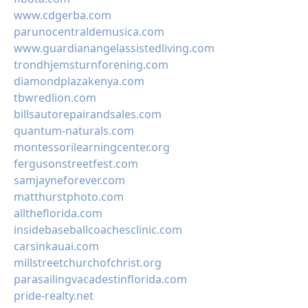
www.cdgerba.com
parunocentraldemusica.com
www.guardianangelassistedliving.com
trondhjemsturnforening.com
diamondplazakenya.com
tbwredlion.com
billsautorepairandsales.com
quantum-naturals.com
montessorilearningcenter.org
fergusonstreetfest.com
samjayneforever.com
matthurstphoto.com
alltheflorida.com
insidebaseballcoachesclinic.com
carsinkauai.com
millstreetchurchofchrist.org
parasailingvacadestinflorida.com
pride-realty.net