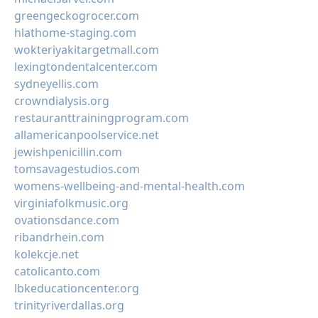
greengeckogrocer.com
hlathome-staging.com
wokteriyakitargetmall.com
lexingtondentalcenter.com
sydneyellis.com
crowndialysis.org
restauranttrainingprogram.com
allamericanpoolservice.net
jewishpenicillin.com
tomsavagestudios.com
womens-wellbeing-and-mental-health.com
virginiafolkmusic.org
ovationsdance.com
ribandrhein.com
kolekcje.net
catolicanto.com
lbkeducationcenter.org
trinityriverdallas.org