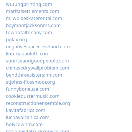
wutungprinting.com
maritalsettlements.com
milwbikeskaterental.com
baymontjacksonms.com
townofaltonany.com
pglax.org
negativespacecleveland.com
liuteriapaoletti.com
sunriseandgoodpeople.com
chinesedrywallproblem.com
bendthreesistersinn.com
stjohns-flossmoor.org
funnyboneusa.com
cookiedustermusic.com
reconstructionensemble.org
kavitafabrics.com
luchavolcanica.com
holycownm.com
nationwidetruckservice.com