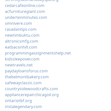
cedarcafeonline.com
acfurnituregiant.com
undertenminutes.com
omnivere.com
rasadantips.com
newtimbuktu.com
altronicsmfg.com
eatbaconhill.com
programmingassignmentshelp.net
kidssleepover.com
newtravels.net
paydayloansforus.com
thebelmontbakery.com
safewayclassic.com
countrysidewoodcrafts.com
appliancerepairchicagoil.org
ontariotbf.org
instalegendary.com