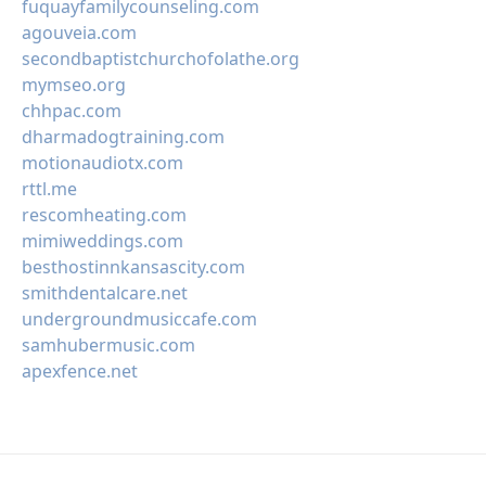
fuquayfamilycounseling.com
agouveia.com
secondbaptistchurchofolathe.org
mymseo.org
chhpac.com
dharmadogtraining.com
motionaudiotx.com
rttl.me
rescomheating.com
mimiweddings.com
besthostinnkansascity.com
smithdentalcare.net
undergroundmusiccafe.com
samhubermusic.com
apexfence.net