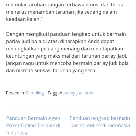
memulai taruhan. Jangan terbawa emosi dan terus
menerus menambah taruhan jika sedang dalam
keadaan kalah.”
Dengan mengikuti panduan lengkap untuk bermain
parlay judi bola di atas, diharapkan Anda dapat
meningkatkan peluang menang dan mendapatkan
keuntungan yang maksimal dari taruhan parlay. Jadi,
jangan ragu untuk mencoba bermain parlay judi bola
dan nikmati sensasi taruhan yang seru!
Posted in
Gambling
Tagged
parlay judi bola
Post
Panduan Bermain Agen
Panduan lengkap bermain
Poker Online Terbaik di
kasino online di Indonesia
Indonesia