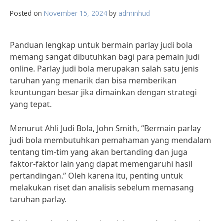
Posted on
November 15, 2024
by
adminhud
Panduan lengkap untuk bermain parlay judi bola
memang sangat dibutuhkan bagi para pemain judi
online. Parlay judi bola merupakan salah satu jenis
taruhan yang menarik dan bisa memberikan
keuntungan besar jika dimainkan dengan strategi
yang tepat.
Menurut Ahli Judi Bola, John Smith, “Bermain parlay
judi bola membutuhkan pemahaman yang mendalam
tentang tim-tim yang akan bertanding dan juga
faktor-faktor lain yang dapat memengaruhi hasil
pertandingan.” Oleh karena itu, penting untuk
melakukan riset dan analisis sebelum memasang
taruhan parlay.