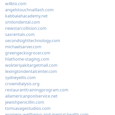
w4btx.com
angelstouchnaillash.com
kabbalahacademy.net
smilondental.com
newstarcollision.com
sasrentals.com
secondsighttechnology.com
michaelsarver.com
greengeckogrocer.com
hlathome-staging.com
wokteriyakitargetmall.com
lexingtondentalcenter.com
sydneyellis.com
crowndialysis.org
restauranttrainingprogram.com
allamericanpoolservice.net
jewishpenicillin.com
tomsavagestudios.com
womens-wellbeing-and-mental-health.com