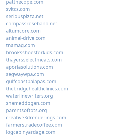
patthecope.com
svitcs.com
seriouspizza.net
compassroseband.net
altumcore.com
animal-drive.com
tnamag.com
brooksshoesforkids.com
thayersselectmeats.com
aporiasolutions.com
segwaywpa.com
gulfcoastpalapas.com
thebridgehealthclinics.com
waterlinewriters.org
shameddogan.com
parentsoftots.org
creative3drenderings.com
farmerstradecoffee.com
logcabinyardage.com