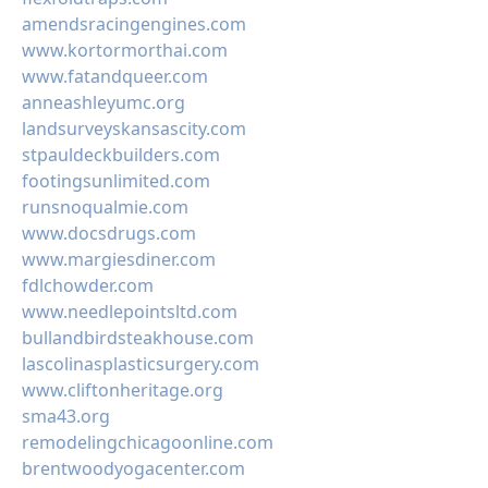
amendsracingengines.com
www.kortormorthai.com
www.fatandqueer.com
anneashleyumc.org
landsurveyskansascity.com
stpauldeckbuilders.com
footingsunlimited.com
runsnoqualmie.com
www.docsdrugs.com
www.margiesdiner.com
fdlchowder.com
www.needlepointsltd.com
bullandbirdsteakhouse.com
lascolinasplasticsurgery.com
www.cliftonheritage.org
sma43.org
remodelingchicagoonline.com
brentwoodyogacenter.com