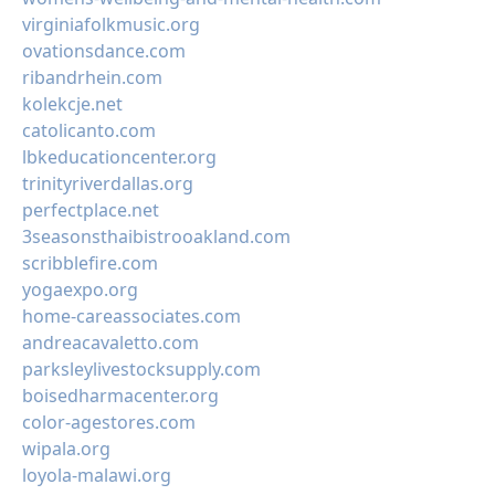
virginiafolkmusic.org
ovationsdance.com
ribandrhein.com
kolekcje.net
catolicanto.com
lbkeducationcenter.org
trinityriverdallas.org
perfectplace.net
3seasonsthaibistrooakland.com
scribblefire.com
yogaexpo.org
home-careassociates.com
andreacavaletto.com
parksleylivestocksupply.com
boisedharmacenter.org
color-agestores.com
wipala.org
loyola-malawi.org