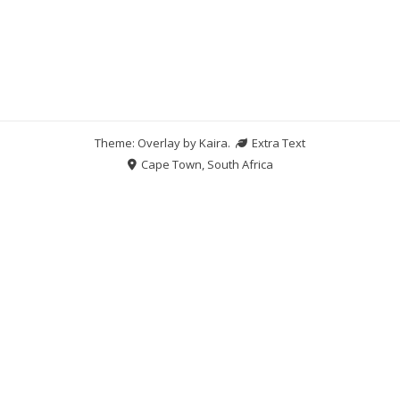
Theme: Overlay by
Kaira
.
Extra Text
Cape Town, South Africa