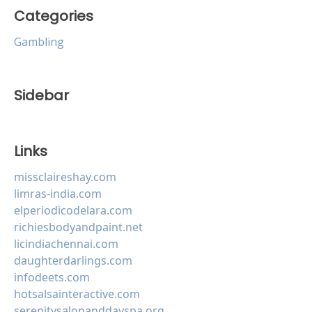
Categories
Gambling
Sidebar
Links
missclaireshay.com
limras-india.com
elperiodicodelara.com
richiesbodyandpaint.net
licindiachennai.com
daughterdarlings.com
infodeets.com
hotsalsainteractive.com
serenitysalonanddayspa.org