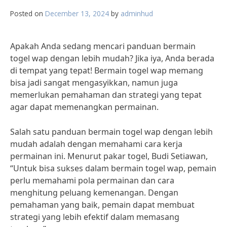
Posted on
December 13, 2024
by
adminhud
Apakah Anda sedang mencari panduan bermain
togel wap dengan lebih mudah? Jika iya, Anda berada
di tempat yang tepat! Bermain togel wap memang
bisa jadi sangat mengasyikkan, namun juga
memerlukan pemahaman dan strategi yang tepat
agar dapat memenangkan permainan.
Salah satu panduan bermain togel wap dengan lebih
mudah adalah dengan memahami cara kerja
permainan ini. Menurut pakar togel, Budi Setiawan,
“Untuk bisa sukses dalam bermain togel wap, pemain
perlu memahami pola permainan dan cara
menghitung peluang kemenangan. Dengan
pemahaman yang baik, pemain dapat membuat
strategi yang lebih efektif dalam memasang