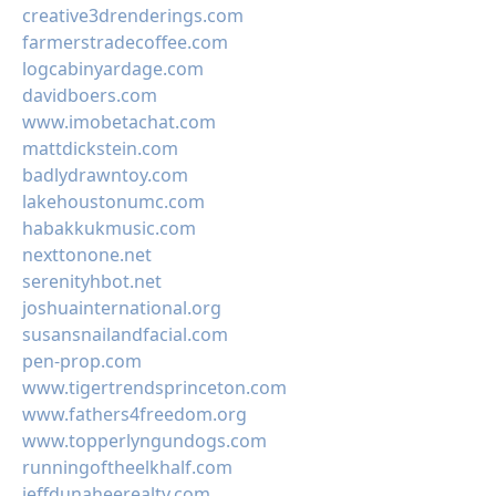
creative3drenderings.com
farmerstradecoffee.com
logcabinyardage.com
davidboers.com
www.imobetachat.com
mattdickstein.com
badlydrawntoy.com
lakehoustonumc.com
habakkukmusic.com
nexttonone.net
serenityhbot.net
joshuainternational.org
susansnailandfacial.com
pen-prop.com
www.tigertrendsprinceton.com
www.fathers4freedom.org
www.topperlyngundogs.com
runningoftheelkhalf.com
jeffdunaheerealty.com