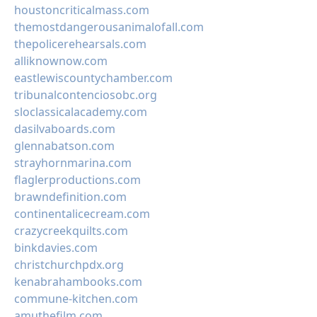
houstoncriticalmass.com
themostdangerousanimalofall.com
thepolicerehearsals.com
alliknownow.com
eastlewiscountychamber.com
tribunalcontenciosobc.org
sloclassicalacademy.com
dasilvaboards.com
glennabatson.com
strayhornmarina.com
flaglerproductions.com
brawndefinition.com
continentalicecream.com
crazycreekquilts.com
binkdavies.com
christchurchpdx.org
kenabrahambooks.com
commune-kitchen.com
amuthefilm.com