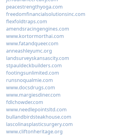
peacestrengthyoga.com
freedomfinancialsolutionsinc.com
flexfoldtraps.com
amendsracingengines.com
www.kortormorthai.com
www.fatandqueer.com
anneashleyumc.org
landsurveyskansascity.com
stpauldeckbuilders.com
footingsunlimited.com
runsnoqualmie.com
www.docsdrugs.com
www.margiesdiner.com
fdlchowder.com
www.needlepointsltd.com
bullandbirdsteakhouse.com
lascolinasplasticsurgery.com
www.cliftonheritage.org