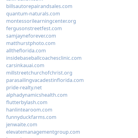
billsautorepairandsales.com
quantum-naturals.com
montessorilearningcenter.org
fergusonstreetfest.com
samjayneforever.com
matthurstphoto.com
alltheflorida.com
insidebaseballcoachesclinic.com
carsinkauai.com
millstreetchurchofchrist.org
parasailingvacadestinflorida.com
pride-realty.net
alphadynamicshealth.com
flutterbylash.com
hanlintearoom.com
funnyduckfarms.com
jenwaite.com
elevatemanagementgroup.com