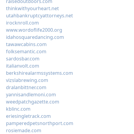
raisedoutdoors.com
thinkwithyourheart.net
utahbankruptcyattorneys.net
irocknroll.com
www.wordoflife2000.org
idahosquaredancing.com
tawawcabins.com
folksemantic.com
sardosbar.com
italianvolt.com
berkshirealarmssystems.com
vizslabrewing.com
dralanbittner.com
yannisandlemoni.com
weedpatchgazette.com
kblinc.com
eriesingletrack.com
pamperedpetsnorthport.com
rosiemade.com