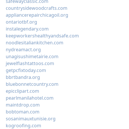
safewayclassic.com
countrysidewoodcrafts.com
appliancerepairchicagoil.org
ontariotbf.org
instalegendary.com
keepworkershealthyandsafe.com
noodlesitaliankitchen.com
nydreamact.org
unagisushimetairie.com
jewelflashtattoos.com
getpcfixtoday.com
bbrtbandra.org
bluebonnetcountry.com
epicclipart.com
pearlmanilahotel.com
maintdrop.com
bobtoman.com
sosanimauxtunisie.org
kogroofing.com