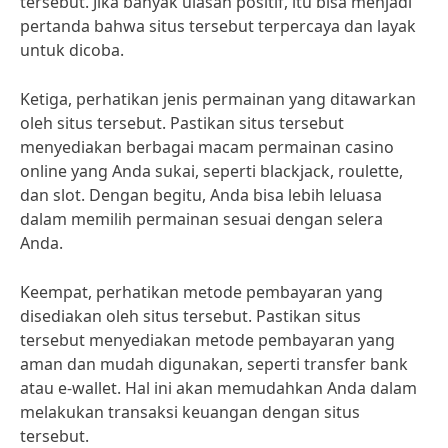
tersebut. Jika banyak ulasan positif, itu bisa menjadi
pertanda bahwa situs tersebut terpercaya dan layak
untuk dicoba.
Ketiga, perhatikan jenis permainan yang ditawarkan
oleh situs tersebut. Pastikan situs tersebut
menyediakan berbagai macam permainan casino
online yang Anda sukai, seperti blackjack, roulette,
dan slot. Dengan begitu, Anda bisa lebih leluasa
dalam memilih permainan sesuai dengan selera
Anda.
Keempat, perhatikan metode pembayaran yang
disediakan oleh situs tersebut. Pastikan situs
tersebut menyediakan metode pembayaran yang
aman dan mudah digunakan, seperti transfer bank
atau e-wallet. Hal ini akan memudahkan Anda dalam
melakukan transaksi keuangan dengan situs
tersebut.