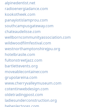
alpinedentist.net
radioenergiadance.com
kookotheek.com
panayiotislamprou.com
southcampusgateway.com
chateaudelisse.com
wellborncommunityassociation.com
wildwoodfilmfestival.com
westnorthamptonshirejpu.org
hotelbrasile.com
fultonstreetjazz.com
bartlettevents.org
moveablecontainer.com
grupolareina.com
www.cherryvalleymuseum.com
cotentinwebdesign.com
oldetradingpost.com
ladiesunderconstruction.org
bebeslectores.com