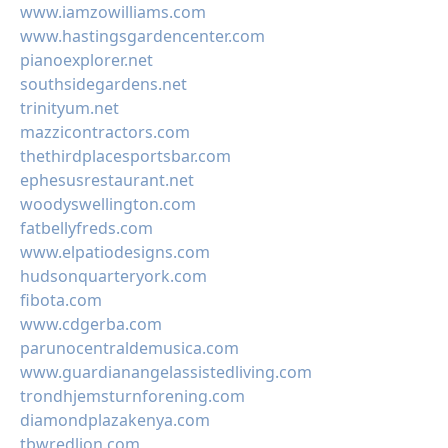
www.iamzowilliams.com
www.hastingsgardencenter.com
pianoexplorer.net
southsidegardens.net
trinityum.net
mazzicontractors.com
thethirdplacesportsbar.com
ephesusrestaurant.net
woodyswellington.com
fatbellyfreds.com
www.elpatiodesigns.com
hudsonquarteryork.com
fibota.com
www.cdgerba.com
parunocentraldemusica.com
www.guardianangelassistedliving.com
trondhjemsturnforening.com
diamondplazakenya.com
tbwredlion.com