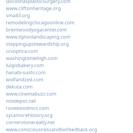
lascolinasplasticsurgery.com
www.cliftonheritage.org
sma43.org
remodelingchicagoonline.com
brentwoodyogacenter.com
www.tiptonlandscaping.com
steppingupstewardship.org
ccvoptica.com
washingtonlehigh.com
luigisbakery.com
hanabi-sushi.com
wolfandzed.com
dekuta.com
www.cinemabuzz.com
mixdepot.net
rosewoodmcs.com
sycamorehistory.org
cornerstonerealty.net
www.consciousnessandbiofeedback.org