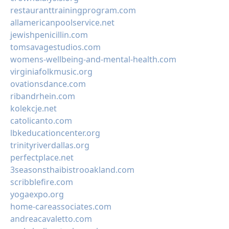
restauranttrainingprogram.com
allamericanpoolservice.net
jewishpenicillin.com
tomsavagestudios.com
womens-wellbeing-and-mental-health.com
virginiafolkmusic.org
ovationsdance.com
ribandrhein.com
kolekcje.net
catolicanto.com
lbkeducationcenter.org
trinityriverdallas.org
perfectplace.net
3seasonsthaibistrooakland.com
scribblefire.com
yogaexpo.org
home-careassociates.com
andreacavaletto.com