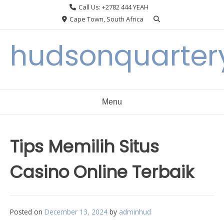
Skip
Call Us: +2782 444 YEAH
to
Cape Town, South Africa
content
hudsonquarter
Menu
Tips Memilih Situs
Casino Online Terbaik
Posted on
December 13, 2024
by
adminhud