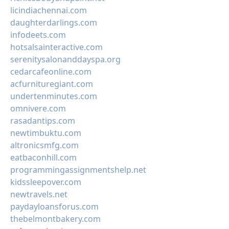
licindiachennai.com
daughterdarlings.com
infodeets.com
hotsalsainteractive.com
serenitysalonanddayspa.org
cedarcafeonline.com
acfurnituregiant.com
undertenminutes.com
omnivere.com
rasadantips.com
newtimbuktu.com
altronicsmfg.com
eatbaconhill.com
programmingassignmentshelp.net
kidssleepover.com
newtravels.net
paydayloansforus.com
thebelmontbakery.com