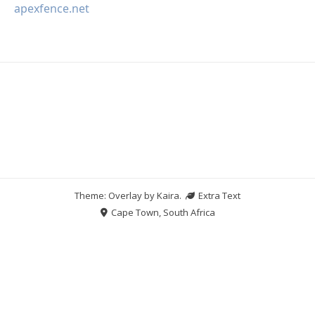
apexfence.net
Theme: Overlay by
Kaira
.
Extra Text
Cape Town, South Africa