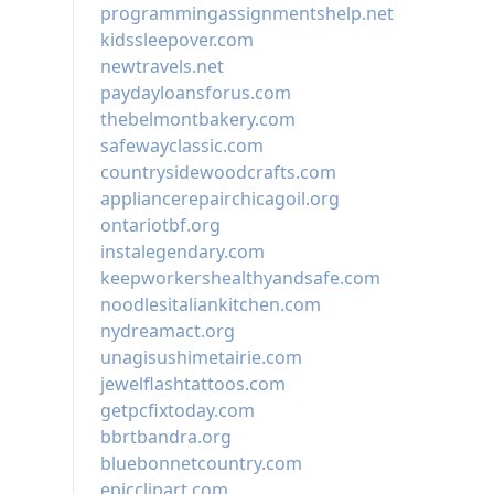
programmingassignmentshelp.net
kidssleepover.com
newtravels.net
paydayloansforus.com
thebelmontbakery.com
safewayclassic.com
countrysidewoodcrafts.com
appliancerepairchicagoil.org
ontariotbf.org
instalegendary.com
keepworkershealthyandsafe.com
noodlesitaliankitchen.com
nydreamact.org
unagisushimetairie.com
jewelflashtattoos.com
getpcfixtoday.com
bbrtbandra.org
bluebonnetcountry.com
epicclipart.com