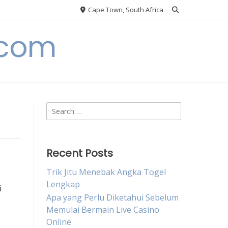
Cape Town, South Africa
.com
Search
for:
Recent Posts
Trik Jitu Menebak Angka Togel
Lengkap
i
Apa yang Perlu Diketahui Sebelum
Memulai Bermain Live Casino
Online