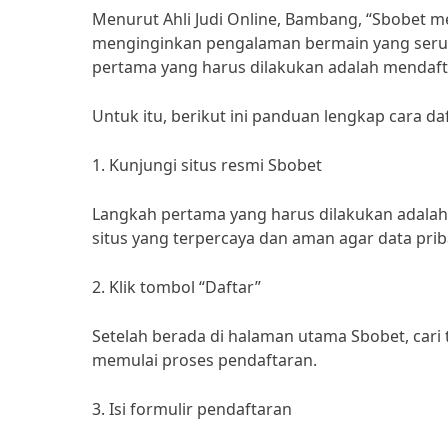
Menurut Ahli Judi Online, Bambang, “Sbobet me
menginginkan pengalaman bermain yang seru 
pertama yang harus dilakukan adalah mendaft
Untuk itu, berikut ini panduan lengkap cara daf
1. Kunjungi situs resmi Sbobet
Langkah pertama yang harus dilakukan adalah
situs yang terpercaya dan aman agar data prib
2. Klik tombol “Daftar”
Setelah berada di halaman utama Sbobet, cari 
memulai proses pendaftaran.
3. Isi formulir pendaftaran