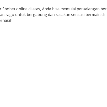
 Sbobet online di atas, Anda bisa memulai petualangan be
ngan ragu untuk bergabung dan rasakan sensasi bermain di
rhasil!