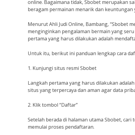
online. Bagaimana tidak, Sbobet merupakan sal
beragam permainan menarik dan keuntungan 
Menurut Ahli Judi Online, Bambang, “Sbobet me
menginginkan pengalaman bermain yang seru 
pertama yang harus dilakukan adalah mendafta
Untuk itu, berikut ini panduan lengkap cara daf
1. Kunjungi situs resmi Sbobet
Langkah pertama yang harus dilakukan adalah
situs yang terpercaya dan aman agar data priba
2. Klik tombol “Daftar”
Setelah berada di halaman utama Sbobet, cari t
memulai proses pendaftaran.