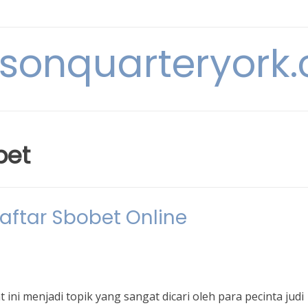
sonquarteryork
bet
ftar Sbobet Online
ini menjadi topik yang sangat dicari oleh para pecinta judi