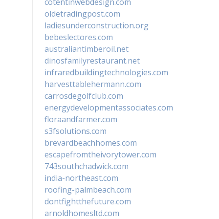
cotentinwebdesign.com
oldetradingpost.com
ladiesunderconstruction.org
bebeslectores.com
australiantimberoil.net
dinosfamilyrestaurant.net
infraredbuildingtechnologies.com
harvesttablehermann.com
carrosdegolfclub.com
energydevelopmentassociates.com
floraandfarmer.com
s3fsolutions.com
brevardbeachhomes.com
escapefromtheivorytower.com
743southchadwick.com
india-northeast.com
roofing-palmbeach.com
dontfightthefuture.com
arnoldhomesltd.com