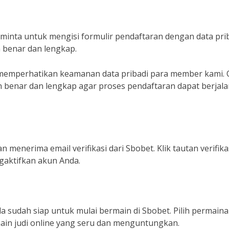
iminta untuk mengisi formulir pendaftaran dengan data pri
n benar dan lengkap.
memperhatikan keamanan data pribadi para member kami. 
n benar dan lengkap agar proses pendaftaran dapat berjal
 menerima email verifikasi dari Sbobet. Klik tautan verifika
gaktifkan akun Anda.
da sudah siap untuk mulai bermain di Sbobet. Pilih permain
ain judi online yang seru dan menguntungkan.