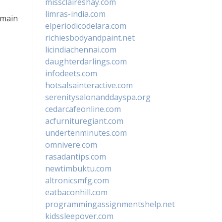
missclaireshay.com
limras-india.com
rmain
elperiodicodelara.com
richiesbodyandpaint.net
licindiachennai.com
daughterdarlings.com
infodeets.com
hotsalsainteractive.com
serenitysalonanddayspa.org
cedarcafeonline.com
acfurnituregiant.com
undertenminutes.com
omnivere.com
rasadantips.com
newtimbuktu.com
altronicsmfg.com
eatbaconhill.com
programmingassignmentshelp.net
kidssleepover.com