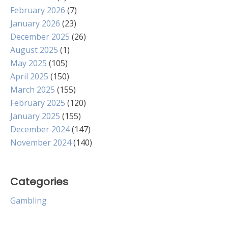
February 2026
(7)
January 2026
(23)
December 2025
(26)
August 2025
(1)
May 2025
(105)
April 2025
(150)
March 2025
(155)
February 2025
(120)
January 2025
(155)
December 2024
(147)
November 2024
(140)
Categories
Gambling