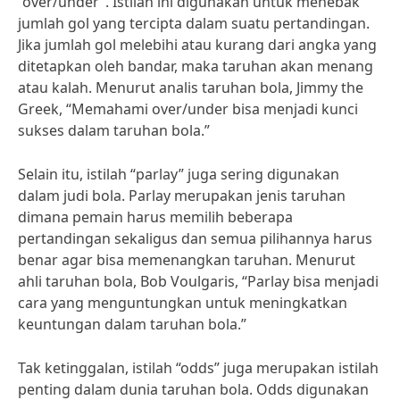
“over/under”. Istilah ini digunakan untuk menebak
jumlah gol yang tercipta dalam suatu pertandingan.
Jika jumlah gol melebihi atau kurang dari angka yang
ditetapkan oleh bandar, maka taruhan akan menang
atau kalah. Menurut analis taruhan bola, Jimmy the
Greek, “Memahami over/under bisa menjadi kunci
sukses dalam taruhan bola.”
Selain itu, istilah “parlay” juga sering digunakan
dalam judi bola. Parlay merupakan jenis taruhan
dimana pemain harus memilih beberapa
pertandingan sekaligus dan semua pilihannya harus
benar agar bisa memenangkan taruhan. Menurut
ahli taruhan bola, Bob Voulgaris, “Parlay bisa menjadi
cara yang menguntungkan untuk meningkatkan
keuntungan dalam taruhan bola.”
Tak ketinggalan, istilah “odds” juga merupakan istilah
penting dalam dunia taruhan bola. Odds digunakan