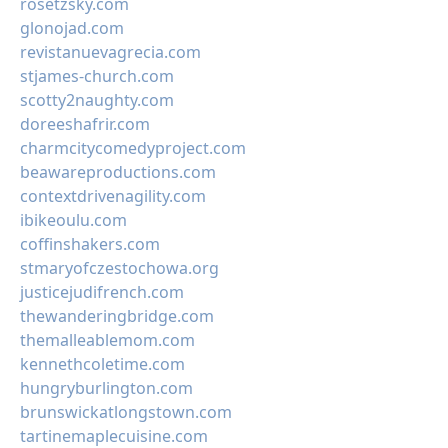
rosetzsky.com
glonojad.com
revistanuevagrecia.com
stjames-church.com
scotty2naughty.com
doreeshafrir.com
charmcitycomedyproject.com
beawareproductions.com
contextdrivenagility.com
ibikeoulu.com
coffinshakers.com
stmaryofczestochowa.org
justicejudifrench.com
thewanderingbridge.com
themalleablemom.com
kennethcoletime.com
hungryburlington.com
brunswickatlongstown.com
tartinemaplecuisine.com