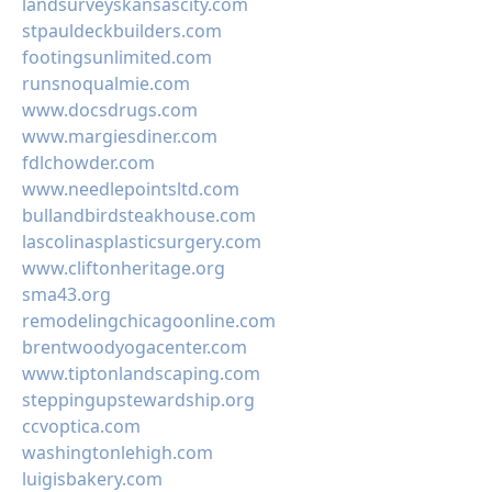
landsurveyskansascity.com
stpauldeckbuilders.com
footingsunlimited.com
runsnoqualmie.com
www.docsdrugs.com
www.margiesdiner.com
fdlchowder.com
www.needlepointsltd.com
bullandbirdsteakhouse.com
lascolinasplasticsurgery.com
www.cliftonheritage.org
sma43.org
remodelingchicagoonline.com
brentwoodyogacenter.com
www.tiptonlandscaping.com
steppingupstewardship.org
ccvoptica.com
washingtonlehigh.com
luigisbakery.com