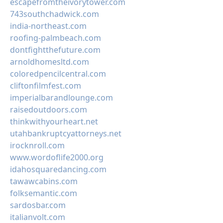
escapefromtheivorytower.com
743southchadwick.com
india-northeast.com
roofing-palmbeach.com
dontfightthefuture.com
arnoldhomesltd.com
coloredpencilcentral.com
cliftonfilmfest.com
imperialbarandlounge.com
raisedoutdoors.com
thinkwithyourheart.net
utahbankruptcyattorneys.net
irocknroll.com
www.wordoflife2000.org
idahosquaredancing.com
tawawcabins.com
folksemantic.com
sardosbar.com
italianvolt.com