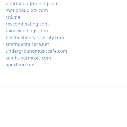
dharmadogtraining.com
motionaudiotx.com
rttl.me
rescomheating.com
mimiweddings.com
besthostinnkansascity.com
smithdentalcare.net
undergroundmusiccafe.com
samhubermusic.com
apexfence.net