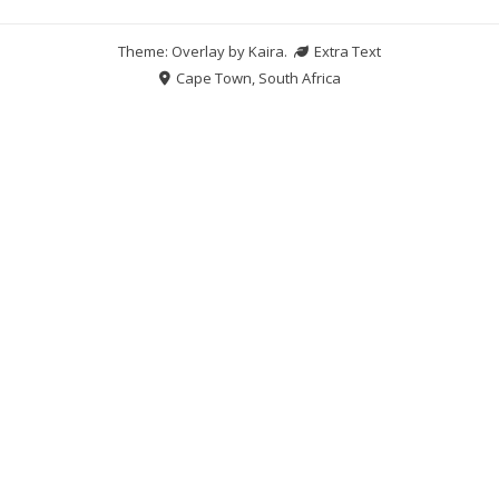
Theme: Overlay by
Kaira
.
Extra Text
Cape Town, South Africa