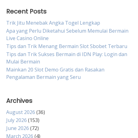
Recent Posts
Trik Jitu Menebak Angka Togel Lengkap
Apa yang Perlu Diketahui Sebelum Memulai Bermain
Live Casino Online
Tips dan Trik Menang Bermain Slot Sbobet Terbaru
Tips dan Trik Sukses Bermain di IDN Play: Login dan
Mulai Bermain
Mainkan 20 Slot Demo Gratis dan Rasakan
Pengalaman Bermain yang Seru
Archives
August 2026
(36)
July 2026
(153)
June 2026
(72)
March 2026
(4)