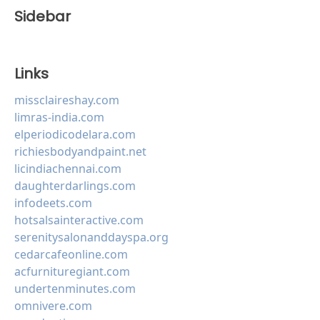
Sidebar
Links
missclaireshay.com
limras-india.com
elperiodicodelara.com
richiesbodyandpaint.net
licindiachennai.com
daughterdarlings.com
infodeets.com
hotsalsainteractive.com
serenitysalonanddayspa.org
cedarcafeonline.com
acfurnituregiant.com
undertenminutes.com
omnivere.com