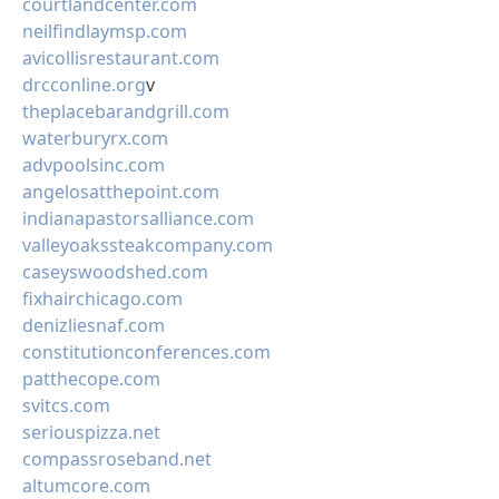
courtlandcenter.com
neilfindlaymsp.com
avicollisrestaurant.com
drcconline.org
v
theplacebarandgrill.com
waterburyrx.com
advpoolsinc.com
angelosatthepoint.com
indianapastorsalliance.com
valleyoakssteakcompany.com
caseyswoodshed.com
fixhairchicago.com
denizliesnaf.com
constitutionconferences.com
patthecope.com
svitcs.com
seriouspizza.net
compassroseband.net
altumcore.com