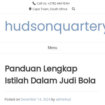
Skip
Call Us: +2782 444 YEAH
to
Cape Town, South Africa
content
hudsonquarter
Menu
Panduan Lengkap
Istilah Dalam Judi Bola
Posted on
December 14, 2024
by
adminhud