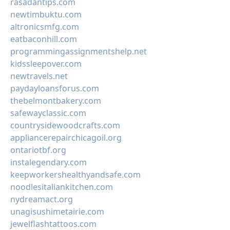
rasadantips.com
newtimbuktu.com
altronicsmfg.com
eatbaconhill.com
programmingassignmentshelp.net
kidssleepover.com
newtravels.net
paydayloansforus.com
thebelmontbakery.com
safewayclassic.com
countrysidewoodcrafts.com
appliancerepairchicagoil.org
ontariotbf.org
instalegendary.com
keepworkershealthyandsafe.com
noodlesitaliankitchen.com
nydreamact.org
unagisushimetairie.com
jewelflashtattoos.com