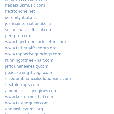
habakkukmusic.com
nexttonone.net
serenityhbot.net
joshuainternational.org
susansnailandfacial.com
pen-prop.com
www.tigertrendsprinceton.com
www.fathers4freedom.org
www.topperlyngundogs.com
runningoftheelkhalf.com
jeffdunaheerealty.com
peacestrengthyoga.com
freedomfinancialsolutionsinc.com
flexfoldtraps.com
amendsracingengines.com
www.kortormorthai.com
www.fatandqueer.com
anneashleyumc.org