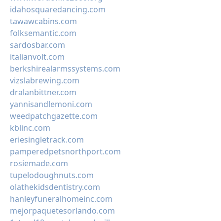
idahosquaredancing.com
tawawcabins.com
folksemantic.com
sardosbar.com
italianvolt.com
berkshirealarmssystems.com
vizslabrewing.com
dralanbittner.com
yannisandlemoni.com
weedpatchgazette.com
kblinc.com
eriesingletrack.com
pamperedpetsnorthport.com
rosiemade.com
tupelodoughnuts.com
olathekidsdentistry.com
hanleyfuneralhomeinc.com
mejorpaquetesorlando.com