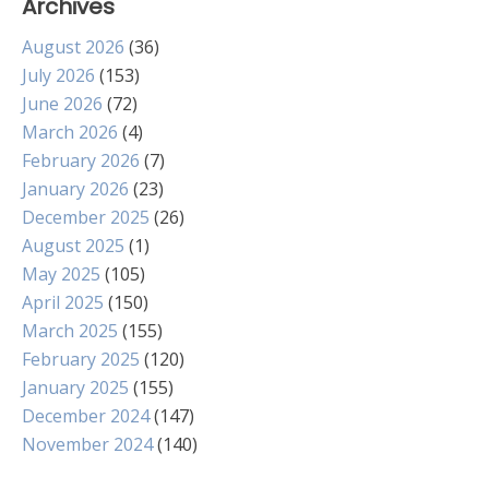
Archives
August 2026
(36)
July 2026
(153)
June 2026
(72)
March 2026
(4)
February 2026
(7)
January 2026
(23)
December 2025
(26)
August 2025
(1)
May 2025
(105)
April 2025
(150)
March 2025
(155)
February 2025
(120)
January 2025
(155)
December 2024
(147)
November 2024
(140)