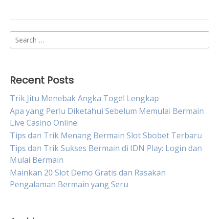
Search
for:
Recent Posts
Trik Jitu Menebak Angka Togel Lengkap
Apa yang Perlu Diketahui Sebelum Memulai Bermain
Live Casino Online
Tips dan Trik Menang Bermain Slot Sbobet Terbaru
Tips dan Trik Sukses Bermain di IDN Play: Login dan
Mulai Bermain
Mainkan 20 Slot Demo Gratis dan Rasakan
Pengalaman Bermain yang Seru