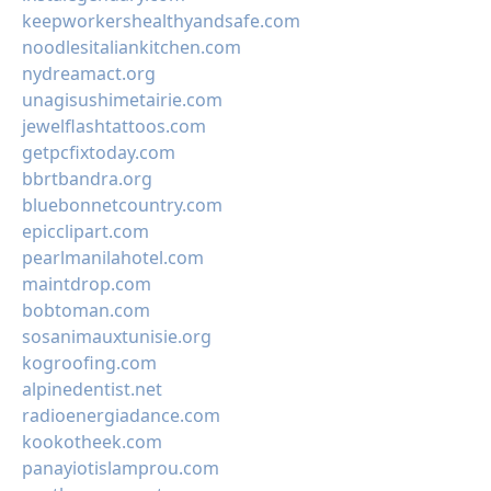
keepworkershealthyandsafe.com
noodlesitaliankitchen.com
nydreamact.org
unagisushimetairie.com
jewelflashtattoos.com
getpcfixtoday.com
bbrtbandra.org
bluebonnetcountry.com
epicclipart.com
pearlmanilahotel.com
maintdrop.com
bobtoman.com
sosanimauxtunisie.org
kogroofing.com
alpinedentist.net
radioenergiadance.com
kookotheek.com
panayiotislamprou.com