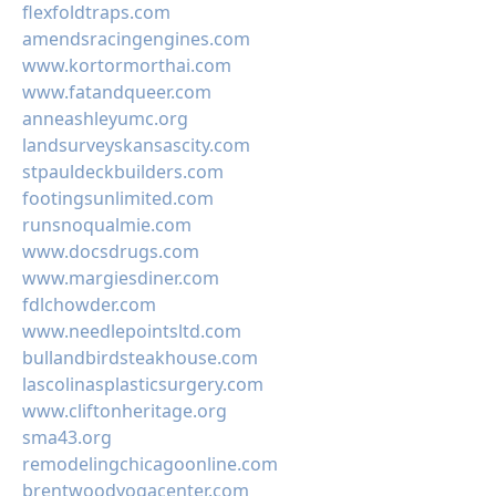
flexfoldtraps.com
amendsracingengines.com
www.kortormorthai.com
www.fatandqueer.com
anneashleyumc.org
landsurveyskansascity.com
stpauldeckbuilders.com
footingsunlimited.com
runsnoqualmie.com
www.docsdrugs.com
www.margiesdiner.com
fdlchowder.com
www.needlepointsltd.com
bullandbirdsteakhouse.com
lascolinasplasticsurgery.com
www.cliftonheritage.org
sma43.org
remodelingchicagoonline.com
brentwoodyogacenter.com