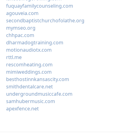
fuquayfamilycounseling.com
agouveia.com
secondbaptistchurchofolathe.org
mymseo.org
chhpac.com
dharmadogtraining.com
motionaudiotx.com
rttl.me
rescomheating.com
mimiweddings.com
besthostinnkansascity.com
smithdentalcare.net
undergroundmusiccafe.com
samhubermusic.com
apexfence.net