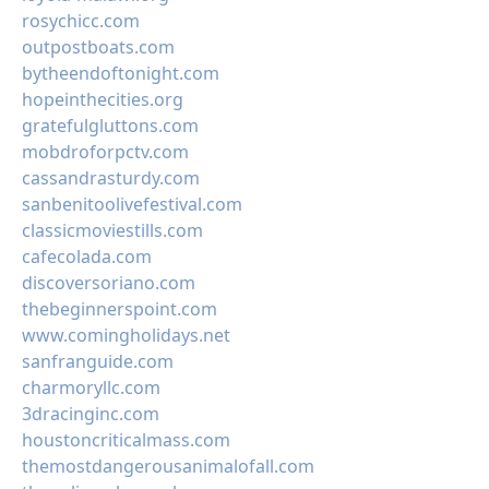
rosychicc.com
outpostboats.com
bytheendoftonight.com
hopeinthecities.org
gratefulgluttons.com
mobdroforpctv.com
cassandrasturdy.com
sanbenitoolivefestival.com
classicmoviestills.com
cafecolada.com
discoversoriano.com
thebeginnerspoint.com
www.comingholidays.net
sanfranguide.com
charmoryllc.com
3dracinginc.com
houstoncriticalmass.com
themostdangerousanimalofall.com