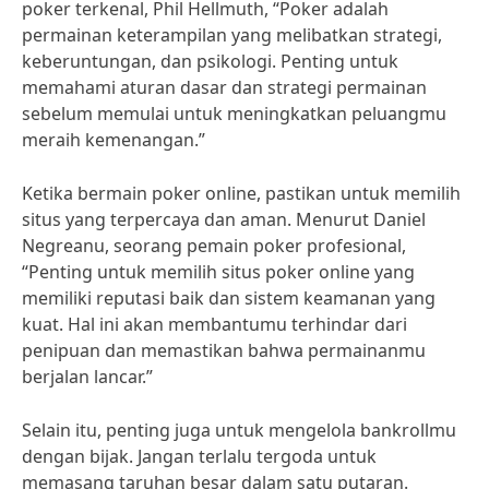
poker terkenal, Phil Hellmuth, “Poker adalah
permainan keterampilan yang melibatkan strategi,
keberuntungan, dan psikologi. Penting untuk
memahami aturan dasar dan strategi permainan
sebelum memulai untuk meningkatkan peluangmu
meraih kemenangan.”
Ketika bermain poker online, pastikan untuk memilih
situs yang terpercaya dan aman. Menurut Daniel
Negreanu, seorang pemain poker profesional,
“Penting untuk memilih situs poker online yang
memiliki reputasi baik dan sistem keamanan yang
kuat. Hal ini akan membantumu terhindar dari
penipuan dan memastikan bahwa permainanmu
berjalan lancar.”
Selain itu, penting juga untuk mengelola bankrollmu
dengan bijak. Jangan terlalu tergoda untuk
memasang taruhan besar dalam satu putaran.