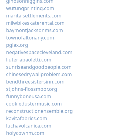
ginosonhiggins.com
wutungprinting.com
maritalsettlements.com
milwbikeskaterental.com
baymontjacksonms.com
townofaltonany.com
pglax.org
negativespacecleveland.com
liuteriapaoletti.com
sunriseandgoodpeople.com
chinesedrywallproblem.com
bendthreesistersinn.com
stjohns-flossmoor.org
funnyboneusa.com
cookiedustermusic.com
reconstructionensemble.org
kavitafabrics.com
luchavolcanica.com
holycownm.com