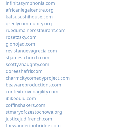
infinitasymphonia.com
africanlegalcentre.org
katsusushihouse.com
greelycommunity.org
ruedumainerestaurant.com
rosetzsky.com
glonojad.com
revistanuevagrecia.com
stjames-church.com
scotty2naughty.com
doreeshafrir.com
charmcitycomedyproject.com
beawareproductions.com
contextdrivenagility.com
ibikeoulu.com
coffinshakers.com
stmaryofczestochowa.org
justicejudifrench.com
thewanderingbridge.com