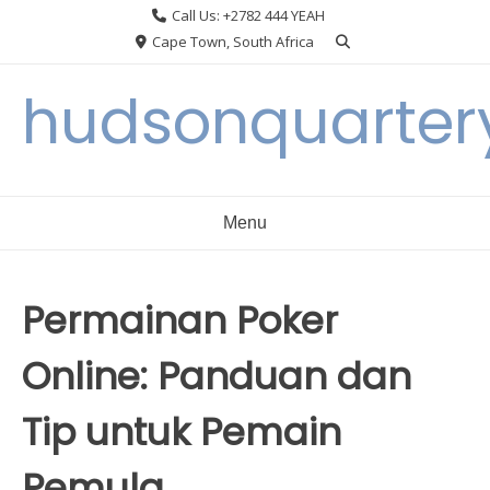
Skip
Call Us: +2782 444 YEAH
to
Cape Town, South Africa
content
hudsonquarter
Menu
Permainan Poker
Online: Panduan dan
Tip untuk Pemain
Pemula