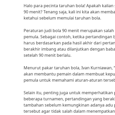
Halo para pecinta taruhan bola! Apakah kalia
90 menit? Tenang saja, kali ini kita akan memb
ketahui sebelum memulai taruhan bola.
Peraturan judi bola 90 menit merupakan salah
pemula. Sebagai contoh, ketika pertandingan
harus berdasarkan pada hasil akhir dari pertan
berakhir imbang atau dilanjutkan dengan bab
setelah 90 menit berlalu.
Menurut pakar taruhan bola, Ivan Kurniawan,
akan membantu pemain dalam membuat keputus
pemula untuk memahami aturan-aturan terseb
Selain itu, penting juga untuk memperhatika
beberapa turnamen, pertandingan yang berakh
tambahan sebelum kemungkinan adanya adu pe
tersebut agar tidak salah dalam menempatkan