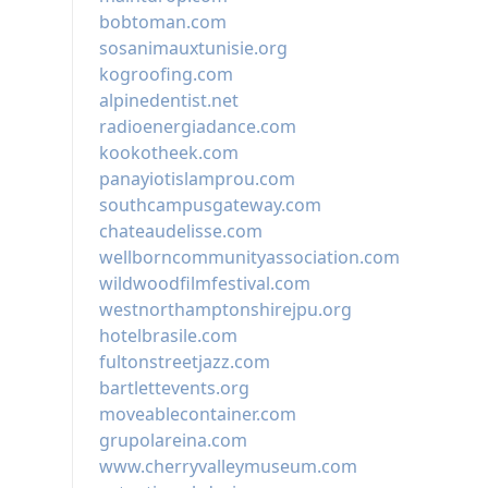
bobtoman.com
sosanimauxtunisie.org
kogroofing.com
alpinedentist.net
radioenergiadance.com
kookotheek.com
panayiotislamprou.com
southcampusgateway.com
chateaudelisse.com
wellborncommunityassociation.com
wildwoodfilmfestival.com
westnorthamptonshirejpu.org
hotelbrasile.com
fultonstreetjazz.com
bartlettevents.org
moveablecontainer.com
grupolareina.com
www.cherryvalleymuseum.com