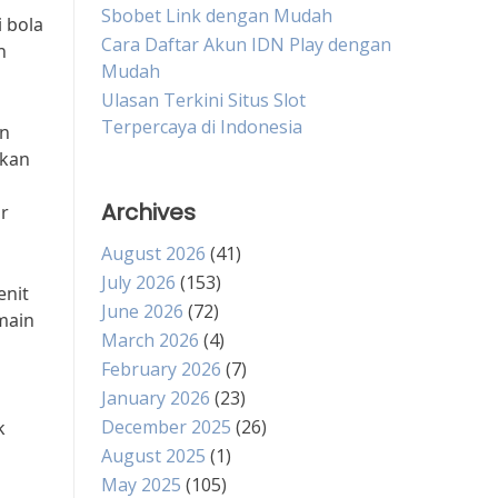
Sbobet Link dengan Mudah
 bola
Cara Daftar Akun IDN Play dengan
n
Mudah
Ulasan Terkini Situs Slot
Terpercaya di Indonesia
in
tkan
Archives
r
August 2026
(41)
July 2026
(153)
enit
June 2026
(72)
main
March 2026
(4)
February 2026
(7)
January 2026
(23)
December 2025
(26)
k
August 2025
(1)
May 2025
(105)