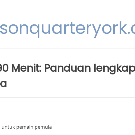
sonquarteryork
 90 Menit: Panduan lengka
la
ap untuk pemain pemula