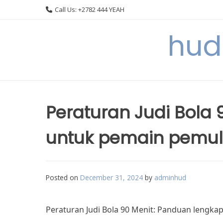
Skip
Call Us: +2782 444 YEAH
to
content
hud
Peraturan Judi Bola
untuk pemain pemu
Posted on
December 31, 2024
by
adminhud
Peraturan Judi Bola 90 Menit: Panduan lengk