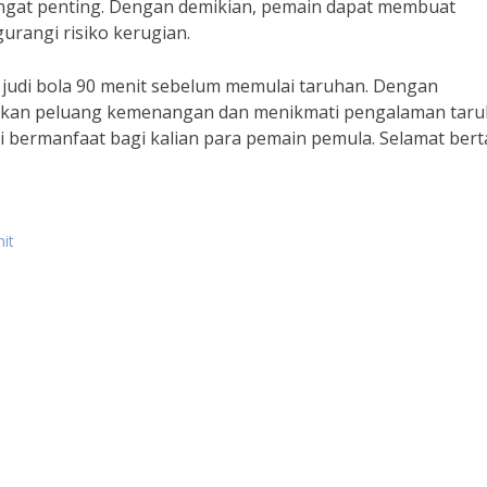
angat penting. Dengan demikian, pemain dapat membuat
urangi risiko kerugian.
 judi bola 90 menit sebelum memulai taruhan. Dengan
atkan peluang kemenangan dan menikmati pengalaman tar
 bermanfaat bagi kalian para pemain pemula. Selamat ber
it