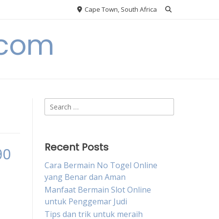
Cape Town, South Africa
.com
Search
for:
Recent Posts
90
Cara Bermain No Togel Online
yang Benar dan Aman
Manfaat Bermain Slot Online
untuk Penggemar Judi
Tips dan trik untuk meraih