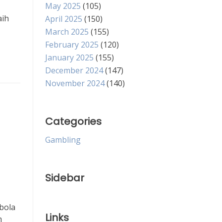
May 2025
(105)
aih
April 2025
(150)
March 2025
(155)
February 2025
(120)
January 2025
(155)
December 2024
(147)
November 2024
(140)
Categories
Gambling
Sidebar
bola
Links
n