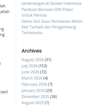
kemenangan di Sbobet Indonesia
lah
Panduan Bermain IDN Poker
atlah
Untuk Pemula
Demo Slot Zeus: Permainan Mesin
Slot Terbaik dari Pengembang
ang
Terkemuka
ang
Archives
August 2026
(31)
k
July 2026
(153)
June 2026
(72)
March 2026
(4)
February 2026
(7)
January 2026
(23)
asil
December 2025
(26)
August 2025
(1)