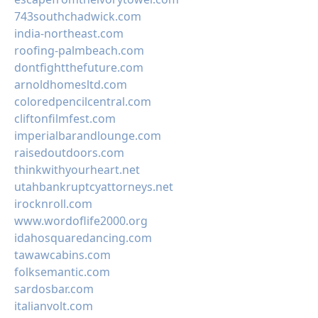
743southchadwick.com
india-northeast.com
roofing-palmbeach.com
dontfightthefuture.com
arnoldhomesltd.com
coloredpencilcentral.com
cliftonfilmfest.com
imperialbarandlounge.com
raisedoutdoors.com
thinkwithyourheart.net
utahbankruptcyattorneys.net
irocknroll.com
www.wordoflife2000.org
idahosquaredancing.com
tawawcabins.com
folksemantic.com
sardosbar.com
italianvolt.com