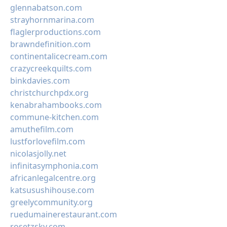
glennabatson.com
strayhornmarina.com
flaglerproductions.com
brawndefinition.com
continentalicecream.com
crazycreekquilts.com
binkdavies.com
christchurchpdx.org
kenabrahambooks.com
commune-kitchen.com
amuthefilm.com
lustforlovefilm.com
nicolasjolly.net
infinitasymphonia.com
africanlegalcentre.org
katsusushihouse.com
greelycommunity.org
ruedumainerestaurant.com
rosetzsky.com