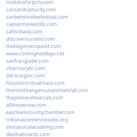
mobdroforpctv.com
cassandrasturdy.com
sanbenitoolivefestival.com
classicmoviestills.com
cafecolada.com
discoversoriano.com
thebeginnerspoint.com
www.comingholidays.net
sanfranguide.com
charmoryllc.com
3dracinginc.com
houstoncriticalmass.com
themostdangerousanimalofall.com
thepolicerehearsals.com
alliknownow.com
eastlewiscountychamber.com
tribunalcontenciosobc.org
sloclassicalacademy.com
dasilvaboards.com