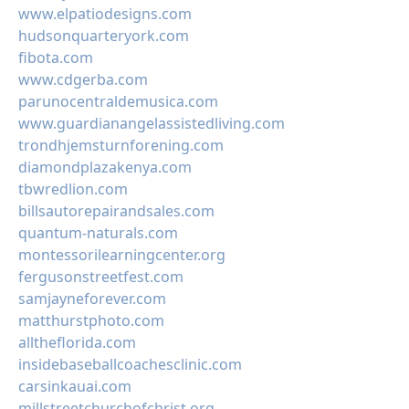
www.elpatiodesigns.com
hudsonquarteryork.com
fibota.com
www.cdgerba.com
parunocentraldemusica.com
www.guardianangelassistedliving.com
trondhjemsturnforening.com
diamondplazakenya.com
tbwredlion.com
billsautorepairandsales.com
quantum-naturals.com
montessorilearningcenter.org
fergusonstreetfest.com
samjayneforever.com
matthurstphoto.com
alltheflorida.com
insidebaseballcoachesclinic.com
carsinkauai.com
millstreetchurchofchrist.org