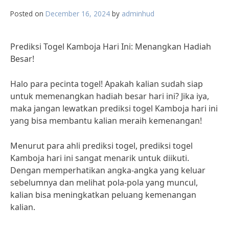
Posted on
December 16, 2024
by
adminhud
Prediksi Togel Kamboja Hari Ini: Menangkan Hadiah
Besar!
Halo para pecinta togel! Apakah kalian sudah siap
untuk memenangkan hadiah besar hari ini? Jika iya,
maka jangan lewatkan prediksi togel Kamboja hari ini
yang bisa membantu kalian meraih kemenangan!
Menurut para ahli prediksi togel, prediksi togel
Kamboja hari ini sangat menarik untuk diikuti.
Dengan memperhatikan angka-angka yang keluar
sebelumnya dan melihat pola-pola yang muncul,
kalian bisa meningkatkan peluang kemenangan
kalian.