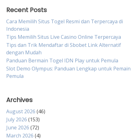
Recent Posts
Cara Memilih Situs Togel Resmi dan Terpercaya di
Indonesia
Tips Memilih Situs Live Casino Online Terpercaya
Tips dan Trik Mendaftar di Sbobet Link Alternatif
dengan Mudah
Panduan Bermain Togel IDN Play untuk Pemula
Slot Demo Olympus: Panduan Lengkap untuk Pemain
Pemula
Archives
August 2026
(46)
July 2026
(153)
June 2026
(72)
March 2026
(4)