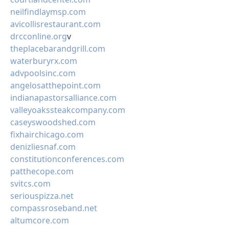
neilfindlaymsp.com
avicollisrestaurant.com
drcconline.org
v
theplacebarandgrill.com
waterburyrx.com
advpoolsinc.com
angelosatthepoint.com
indianapastorsalliance.com
valleyoakssteakcompany.com
caseyswoodshed.com
fixhairchicago.com
denizliesnaf.com
constitutionconferences.com
patthecope.com
svitcs.com
seriouspizza.net
compassroseband.net
altumcore.com