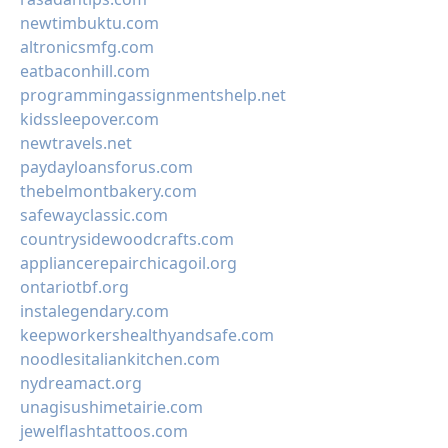
newtimbuktu.com
altronicsmfg.com
eatbaconhill.com
programmingassignmentshelp.net
kidssleepover.com
newtravels.net
paydayloansforus.com
thebelmontbakery.com
safewayclassic.com
countrysidewoodcrafts.com
appliancerepairchicagoil.org
ontariotbf.org
instalegendary.com
keepworkershealthyandsafe.com
noodlesitaliankitchen.com
nydreamact.org
unagisushimetairie.com
jewelflashtattoos.com