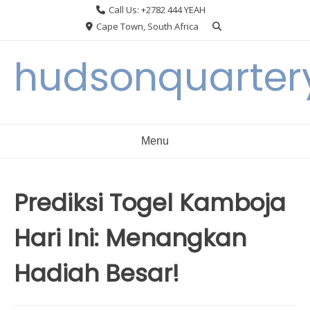
Skip
Call Us: +2782 444 YEAH
to
Cape Town, South Africa
content
hudsonquarter
Menu
Prediksi Togel Kamboja
Hari Ini: Menangkan
Hadiah Besar!