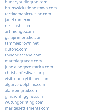
hungryburlington.com
brunswickatlongstown.com
tartinemaplecuisine.com
janekramer.net
nizi-sushi.com
art-mengo.com
gaiaprimeradio.com
tammiebrown.net
dutonc.com
thelongescape.com
mattolegrange.com
junglelodgecostarica.com
christianfestivals.org
visitcountrykitchen.com
algarve-dolphins.com
alanveingrad.com
ginosonhiggins.com
wutungprinting.com
maritalsettlements.com