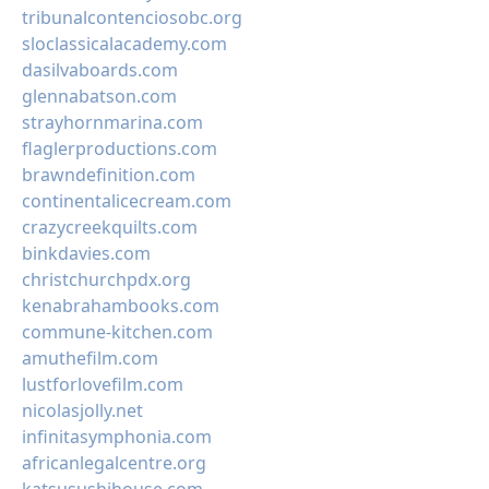
tribunalcontenciosobc.org
sloclassicalacademy.com
dasilvaboards.com
glennabatson.com
strayhornmarina.com
flaglerproductions.com
brawndefinition.com
continentalicecream.com
crazycreekquilts.com
binkdavies.com
christchurchpdx.org
kenabrahambooks.com
commune-kitchen.com
amuthefilm.com
lustforlovefilm.com
nicolasjolly.net
infinitasymphonia.com
africanlegalcentre.org