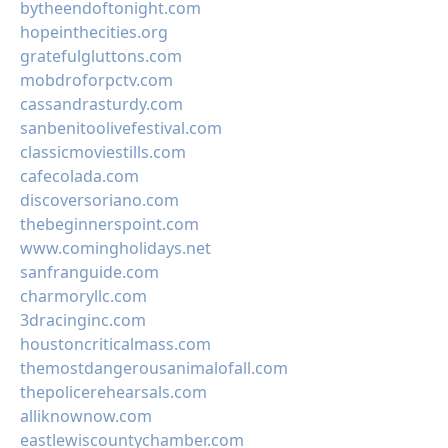
bytheendoftonight.com
hopeinthecities.org
gratefulgluttons.com
mobdroforpctv.com
cassandrasturdy.com
sanbenitoolivefestival.com
classicmoviestills.com
cafecolada.com
discoversoriano.com
thebeginnerspoint.com
www.comingholidays.net
sanfranguide.com
charmoryllc.com
3dracinginc.com
houstoncriticalmass.com
themostdangerousanimalofall.com
thepolicerehearsals.com
alliknownow.com
eastlewiscountychamber.com