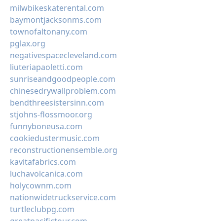
milwbikeskaterental.com
baymontjacksonms.com
townofaltonany.com
pglax.org
negativespacecleveland.com
liuteriapaoletti.com
sunriseandgoodpeople.com
chinesedrywallproblem.com
bendthreesistersinn.com
stjohns-flossmoor.org
funnyboneusa.com
cookiedustermusic.com
reconstructionensemble.org
kavitafabrics.com
luchavolcanica.com
holycownm.com
nationwidetruckservice.com
turtleclubpg.com