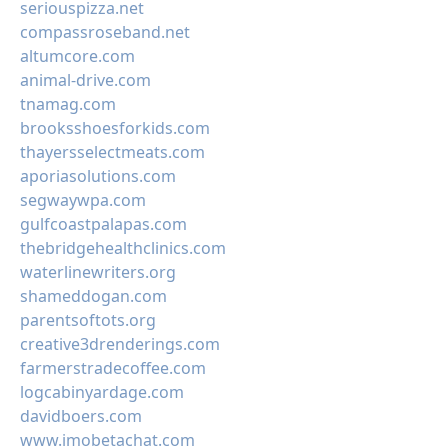
seriouspizza.net
compassroseband.net
altumcore.com
animal-drive.com
tnamag.com
brooksshoesforkids.com
thayersselectmeats.com
aporiasolutions.com
segwaywpa.com
gulfcoastpalapas.com
thebridgehealthclinics.com
waterlinewriters.org
shameddogan.com
parentsoftots.org
creative3drenderings.com
farmerstradecoffee.com
logcabinyardage.com
davidboers.com
www.imobetachat.com