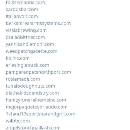
folksemantic.com
sardosbar.com
italianvolt.com
berkshirealarmssystems.com
vizslabrewing.com
dralanbittner.com
yannisandlemoni.com
weedpatchgazette.com
kblinc.com
eriesingletrack.com
pamperedpetsnorthport.com
rosiemade.com
tupelodoughnuts.com
olathekidsdentistry.com
hanleyfuneralhomeinc.com
mejorpaquetesorlando.com
1stand10sportsbarandgrill.com
w4btx.com
angelstouchnaillash.com