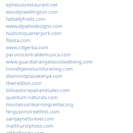
ephesusrestaurant.net
woodyswellington.com
fatbellyfreds.com
www.elpatiodesigns.com
hudsonquarteryork.com
fibota.com
www.cdgerba.com
parunocentraldemusica.com
www.guardianangelassistedliving.com
trondhjemsturnforening.com
diamondplazakenya.com
tbwredlion.com
billsautorepairandsales.com
quantum-naturals.com
montessorilearningcenter.org
fergusonstreetfest.com
samjayneforever.com
matthurstphoto.com