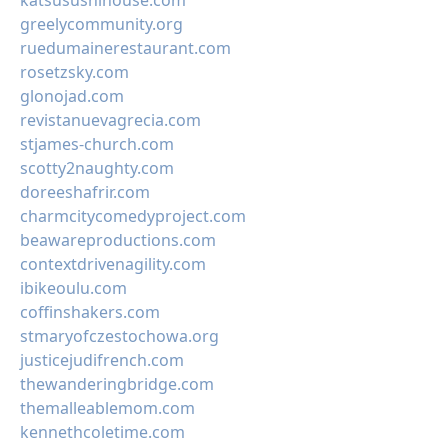
katsusushihouse.com
greelycommunity.org
ruedumainerestaurant.com
rosetzsky.com
glonojad.com
revistanuevagrecia.com
stjames-church.com
scotty2naughty.com
doreeshafrir.com
charmcitycomedyproject.com
beawareproductions.com
contextdrivenagility.com
ibikeoulu.com
coffinshakers.com
stmaryofczestochowa.org
justicejudifrench.com
thewanderingbridge.com
themalleablemom.com
kennethcoletime.com