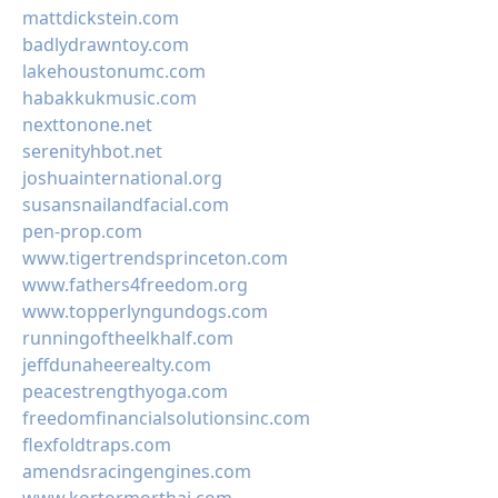
mattdickstein.com
badlydrawntoy.com
lakehoustonumc.com
habakkukmusic.com
nexttonone.net
serenityhbot.net
joshuainternational.org
susansnailandfacial.com
pen-prop.com
www.tigertrendsprinceton.com
www.fathers4freedom.org
www.topperlyngundogs.com
runningoftheelkhalf.com
jeffdunaheerealty.com
peacestrengthyoga.com
freedomfinancialsolutionsinc.com
flexfoldtraps.com
amendsracingengines.com