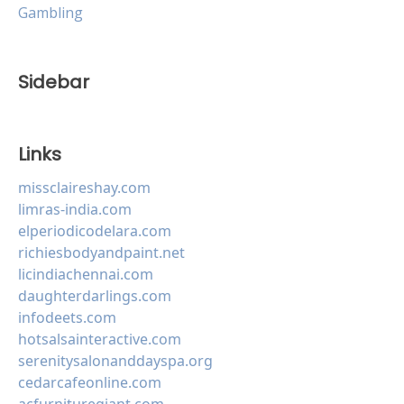
Gambling
Sidebar
Links
missclaireshay.com
limras-india.com
elperiodicodelara.com
richiesbodyandpaint.net
licindiachennai.com
daughterdarlings.com
infodeets.com
hotsalsainteractive.com
serenitysalonanddayspa.org
cedarcafeonline.com