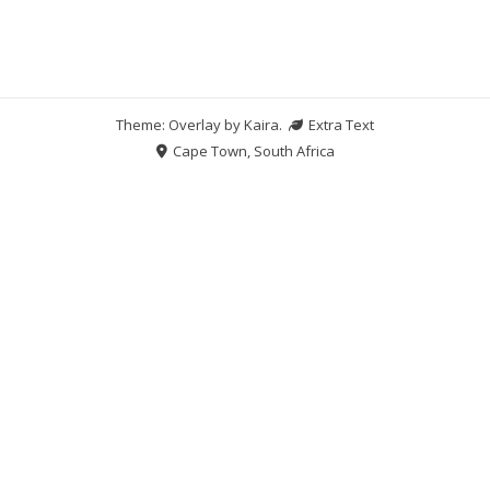
Theme: Overlay by
Kaira
.
Extra Text
Cape Town, South Africa