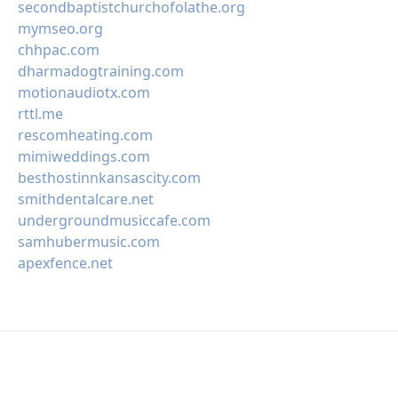
secondbaptistchurchofolathe.org
mymseo.org
chhpac.com
dharmadogtraining.com
motionaudiotx.com
rttl.me
rescomheating.com
mimiweddings.com
besthostinnkansascity.com
smithdentalcare.net
undergroundmusiccafe.com
samhubermusic.com
apexfence.net