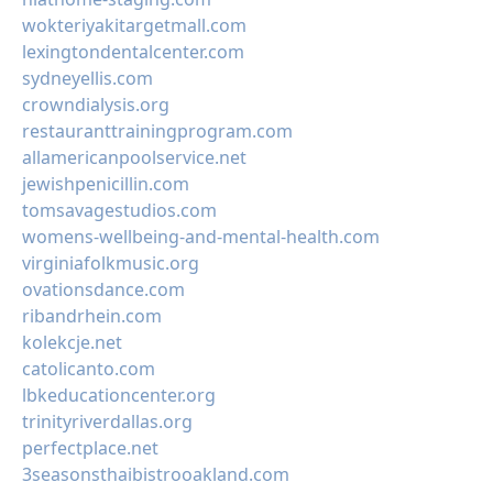
wokteriyakitargetmall.com
lexingtondentalcenter.com
sydneyellis.com
crowndialysis.org
restauranttrainingprogram.com
allamericanpoolservice.net
jewishpenicillin.com
tomsavagestudios.com
womens-wellbeing-and-mental-health.com
virginiafolkmusic.org
ovationsdance.com
ribandrhein.com
kolekcje.net
catolicanto.com
lbkeducationcenter.org
trinityriverdallas.org
perfectplace.net
3seasonsthaibistrooakland.com