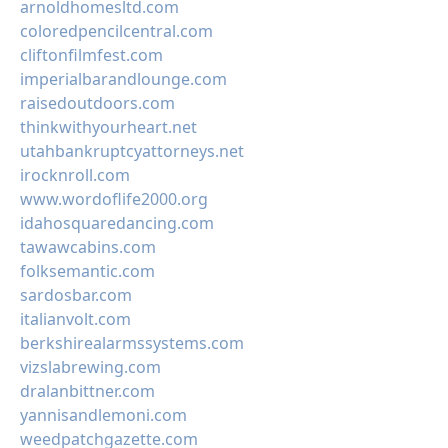
arnoldhomesltd.com
coloredpencilcentral.com
cliftonfilmfest.com
imperialbarandlounge.com
raisedoutdoors.com
thinkwithyourheart.net
utahbankruptcyattorneys.net
irocknroll.com
www.wordoflife2000.org
idahosquaredancing.com
tawawcabins.com
folksemantic.com
sardosbar.com
italianvolt.com
berkshirealarmssystems.com
vizslabrewing.com
dralanbittner.com
yannisandlemoni.com
weedpatchgazette.com