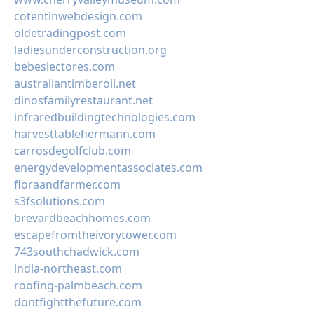
cotentinwebdesign.com
oldetradingpost.com
ladiesunderconstruction.org
bebeslectores.com
australiantimberoil.net
dinosfamilyrestaurant.net
infraredbuildingtechnologies.com
harvesttablehermann.com
carrosdegolfclub.com
energydevelopmentassociates.com
floraandfarmer.com
s3fsolutions.com
brevardbeachhomes.com
escapefromtheivorytower.com
743southchadwick.com
india-northeast.com
roofing-palmbeach.com
dontfightthefuture.com