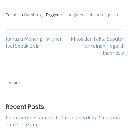
Posted in
Gambling
Tagged
casino game slots online pulsa
Post
Rahasia Menang Taruhan
Mitos dan Fakta Seputar
Judi Sepak Bola
Permainan Togel di
Indonesia
navigation
Search
for:
Recent Posts
Rahasia Kemenangan dalam Togel Sidney, Singapura,
dan Hongkong