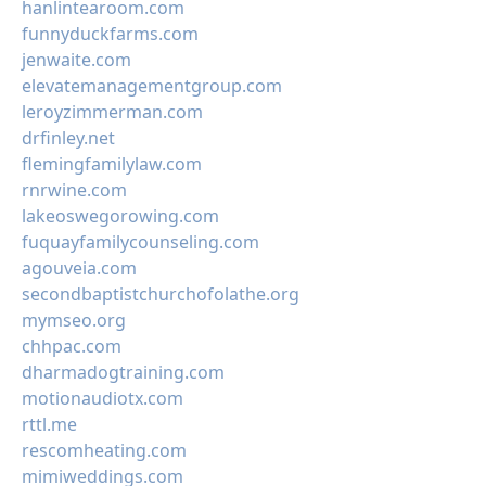
hanlintearoom.com
funnyduckfarms.com
jenwaite.com
elevatemanagementgroup.com
leroyzimmerman.com
drfinley.net
flemingfamilylaw.com
rnrwine.com
lakeoswegorowing.com
fuquayfamilycounseling.com
agouveia.com
secondbaptistchurchofolathe.org
mymseo.org
chhpac.com
dharmadogtraining.com
motionaudiotx.com
rttl.me
rescomheating.com
mimiweddings.com