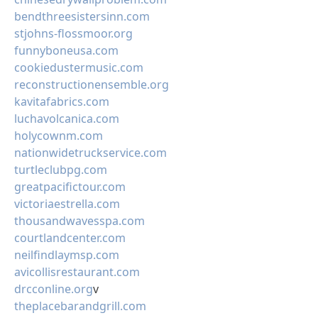
bendthreesistersinn.com
stjohns-flossmoor.org
funnyboneusa.com
cookiedustermusic.com
reconstructionensemble.org
kavitafabrics.com
luchavolcanica.com
holycownm.com
nationwidetruckservice.com
turtleclubpg.com
greatpacifictour.com
victoriaestrella.com
thousandwavesspa.com
courtlandcenter.com
neilfindlaymsp.com
avicollisrestaurant.com
drcconline.org
v
theplacebarandgrill.com