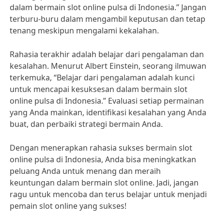
dalam bermain slot online pulsa di Indonesia.” Jangan
terburu-buru dalam mengambil keputusan dan tetap
tenang meskipun mengalami kekalahan.
Rahasia terakhir adalah belajar dari pengalaman dan
kesalahan. Menurut Albert Einstein, seorang ilmuwan
terkemuka, “Belajar dari pengalaman adalah kunci
untuk mencapai kesuksesan dalam bermain slot
online pulsa di Indonesia.” Evaluasi setiap permainan
yang Anda mainkan, identifikasi kesalahan yang Anda
buat, dan perbaiki strategi bermain Anda.
Dengan menerapkan rahasia sukses bermain slot
online pulsa di Indonesia, Anda bisa meningkatkan
peluang Anda untuk menang dan meraih
keuntungan dalam bermain slot online. Jadi, jangan
ragu untuk mencoba dan terus belajar untuk menjadi
pemain slot online yang sukses!