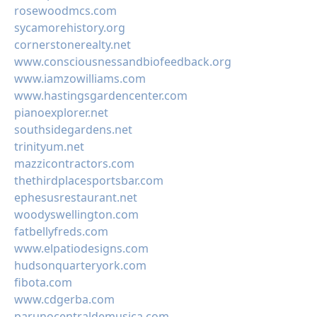
rosewoodmcs.com
sycamorehistory.org
cornerstonerealty.net
www.consciousnessandbiofeedback.org
www.iamzowilliams.com
www.hastingsgardencenter.com
pianoexplorer.net
southsidegardens.net
trinityum.net
mazzicontractors.com
thethirdplacesportsbar.com
ephesusrestaurant.net
woodyswellington.com
fatbellyfreds.com
www.elpatiodesigns.com
hudsonquarteryork.com
fibota.com
www.cdgerba.com
parunocentraldemusica.com