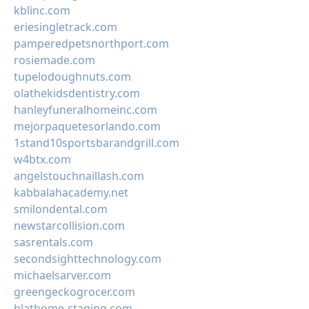
kblinc.com
eriesingletrack.com
pamperedpetsnorthport.com
rosiemade.com
tupelodoughnuts.com
olathekidsdentistry.com
hanleyfuneralhomeinc.com
mejorpaquetesorlando.com
1stand10sportsbarandgrill.com
w4btx.com
angelstouchnaillash.com
kabbalahacademy.net
smilondental.com
newstarcollision.com
sasrentals.com
secondsighttechnology.com
michaelsarver.com
greengeckogrocer.com
hlathome-staging.com