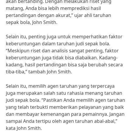
akan bertanding. Dengan melakukan riset yang
matang, Anda bisa lebih memprediksi hasil
pertandingan dengan akurat,” ujar ahli taruhan
sepak bola, John Smith.
Selain itu, penting juga untuk memperhatikan faktor
keberuntungan dalam taruhan judi sepak bola.
“Meskipun riset dan analisis sangat penting, faktor
keberuntungan juga tidak bisa diabaikan. Kadang-
kadang, hasil pertandingan bisa saja berubah secara
tiba-tiba,” tambah John Smith.
Selain itu, memilih agen taruhan yang terpercaya
juga merupakan salah satu rahasia menang taruhan
judi sepak bola. “Pastikan Anda memilih agen taruhan
yang telah terbukti memberikan pelayanan yang baik
dan membayar kemenangan para pemainnya. Jangan
sampai Anda tertipu oleh agen taruhan abal-abal,”
kata John Smith.