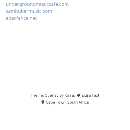
undergroundmusiccafe.com
samhubermusic.com
apexfence.net
Theme: Overlay by
Kaira
.
Extra Text
Cape Town, South Africa