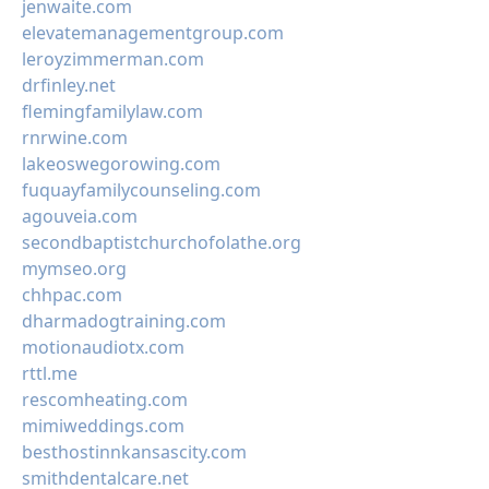
jenwaite.com
elevatemanagementgroup.com
leroyzimmerman.com
drfinley.net
flemingfamilylaw.com
rnrwine.com
lakeoswegorowing.com
fuquayfamilycounseling.com
agouveia.com
secondbaptistchurchofolathe.org
mymseo.org
chhpac.com
dharmadogtraining.com
motionaudiotx.com
rttl.me
rescomheating.com
mimiweddings.com
besthostinnkansascity.com
smithdentalcare.net