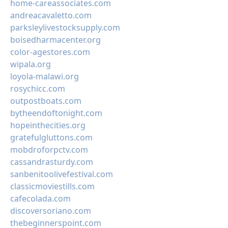
home-careassociates.com
andreacavaletto.com
parksleylivestocksupply.com
boisedharmacenter.org
color-agestores.com
wipala.org
loyola-malawi.org
rosychicc.com
outpostboats.com
bytheendoftonight.com
hopeinthecities.org
gratefulgluttons.com
mobdroforpctv.com
cassandrasturdy.com
sanbenitoolivefestival.com
classicmoviestills.com
cafecolada.com
discoversoriano.com
thebeginnerspoint.com