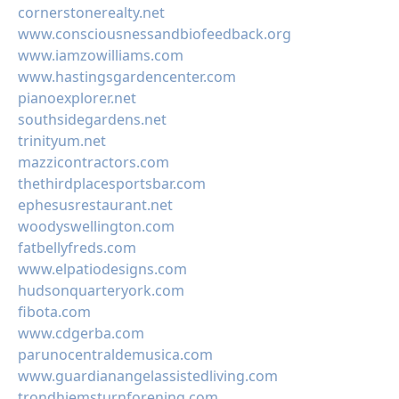
cornerstonerealty.net
www.consciousnessandbiofeedback.org
www.iamzowilliams.com
www.hastingsgardencenter.com
pianoexplorer.net
southsidegardens.net
trinityum.net
mazzicontractors.com
thethirdplacesportsbar.com
ephesusrestaurant.net
woodyswellington.com
fatbellyfreds.com
www.elpatiodesigns.com
hudsonquarteryork.com
fibota.com
www.cdgerba.com
parunocentraldemusica.com
www.guardianangelassistedliving.com
trondhjemsturnforening.com