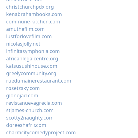
christchurchpdx.org
kenabrahambooks.com
commune-kitchen.com
amuthefilm.com
lustforlovefilm.com
nicolasjolly.net
infinitasymphonia.com
africanlegalcentre.org
katsusushihouse.com
greelycommunity.org
ruedumainerestaurant.com
rosetzsky.com
glonojad.com
revistanuevagrecia.com
stjames-church.com
scotty2naughty.com
doreeshafrir.com
charmcitycomedyproject.com