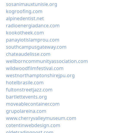
sosanimauxtunisie.org
kogroofing.com
alpinedentist.net
radioenergiadance.com
kookotheek.com
panayiotislamprou.com
southcampusgateway.com
chateaudelisse.com
wellborncommunityassociation.com
wildwoodfilmfestival.com
westnorthamptonshirejpu.org
hotelbrasile.com
fultonstreetjazz.com
bartlettevents.org
moveablecontainer.com
grupolareina.com
www.cherryvalleymuseum.com
cotentinwebdesign.com
oldetradingpost.com