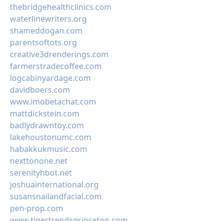
thebridgehealthclinics.com
waterlinewriters.org
shameddogan.com
parentsoftots.org
creative3drenderings.com
farmerstradecoffee.com
logcabinyardage.com
davidboers.com
www.imobetachat.com
mattdickstein.com
badlydrawntoy.com
lakehoustonumc.com
habakkukmusic.com
nexttonone.net
serenityhbot.net
joshuainternational.org
susansnailandfacial.com
pen-prop.com
www.tigertrendsprinceton.com