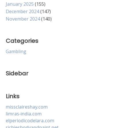
January 2025
(155)
December 2024
(147)
November 2024
(140)
Categories
Gambling
Sidebar
Links
missclaireshay.com
limras-india.com
elperiodicodelara.com
richiesbodyandpaint.net