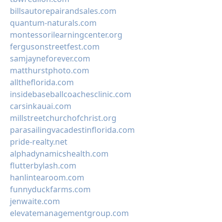
billsautorepairandsales.com
quantum-naturals.com
montessorilearningcenter.org
fergusonstreetfest.com
samjayneforever.com
matthurstphoto.com
alltheflorida.com
insidebaseballcoachesclinic.com
carsinkauai.com
millstreetchurchofchrist.org
parasailingvacadestinflorida.com
pride-realty.net
alphadynamicshealth.com
flutterbylash.com
hanlintearoom.com
funnyduckfarms.com
jenwaite.com
elevatemanagementgroup.com