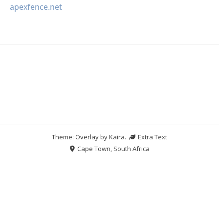
apexfence.net
Theme: Overlay by
Kaira
.
Extra Text
Cape Town, South Africa