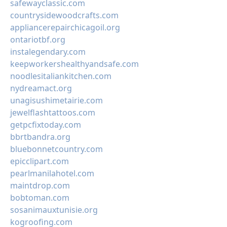
safewayclassic.com
countrysidewoodcrafts.com
appliancerepairchicagoil.org
ontariotbf.org
instalegendary.com
keepworkershealthyandsafe.com
noodlesitaliankitchen.com
nydreamact.org
unagisushimetairie.com
jewelflashtattoos.com
getpcfixtoday.com
bbrtbandra.org
bluebonnetcountry.com
epicclipart.com
pearlmanilahotel.com
maintdrop.com
bobtoman.com
sosanimauxtunisie.org
kogroofing.com