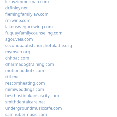
leroyzimmerman.com
drfinley.net
flemingfamilylaw.com
rnrwine.com
lakeoswegorowing.com
fuquayfamilycounseling.com
agouveia.com
secondbaptistchurchofolathe.org
mymseo.org
chhpac.com
dharmadogtraining.com
motionaudiotx.com
rttl.me
rescomheating.com
mimiweddings.com
besthostinnkansascity.com
smithdentalcare.net
undergroundmusiccafe.com
samhubermusic.com