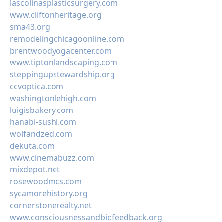
lascolinasplasticsurgery.com
www.cliftonheritage.org
sma43.org
remodelingchicagoonline.com
brentwoodyogacenter.com
www.tiptonlandscaping.com
steppingupstewardship.org
ccvoptica.com
washingtonlehigh.com
luigisbakery.com
hanabi-sushi.com
wolfandzed.com
dekuta.com
www.cinemabuzz.com
mixdepot.net
rosewoodmcs.com
sycamorehistory.org
cornerstonerealty.net
www.consciousnessandbiofeedback.org