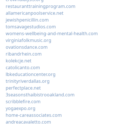
restauranttrainingprogram.com
allamericanpoolservice.net
jewishpenicillin.com
tomsavagestudios.com
womens-wellbeing-and-mental-health.com
virginiafolkmusic.org
ovationsdance.com
ribandrhein.com
kolekcje.net
catolicanto.com
lbkeducationcenter.org
trinityriverdallas.org
perfectplace.net
3seasonsthaibistrooakland.com
scribblefire.com
yogaexpo.org
home-careassociates.com
andreacavaletto.com