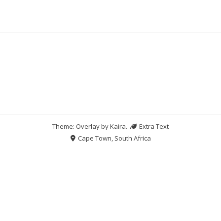
Theme: Overlay by
Kaira
.
Extra Text
Cape Town, South Africa