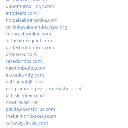
daughterdarlings.com
infodeets.com
hotsalsainteractive.com
serenitysalonanddayspa.org
cedarcafeonline.com
acfurnituregiant.com
undertenminutes.com
omnivere.com
rasadantips.com
newtimbuktu.com
altronicsmfg.com
eatbaconhill.com
programmingassignmentshelp.net
kidssleepover.com
newtravels.net
paydayloansforus.com
thebelmontbakery.com
safewayclassic.com