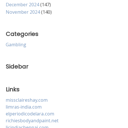
December 2024
(147)
November 2024
(140)
Categories
Gambling
Sidebar
Links
missclaireshay.com
limras-india.com
elperiodicodelara.com
richiesbodyandpaint.net
licindiachennai.com