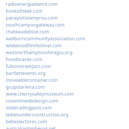
radioenergiadance.com
kookotheek.com
panayiotislamprou.com
southcampusgateway.com
chateaudelisse.com
wellborncommunityassociation.com
wildwoodfilmfestival.com
westnorthamptonshirejpu.org
hotelbrasile.com
fultonstreetjazz.com
bartlettevents.org
moveablecontainer.com
grupolareina.com
www.cherryvalleymuseum.com
cotentinwebdesign.com
oldetradingpost.com
ladiesunderconstruction.org
bebeslectores.com
australiantimberoil.net