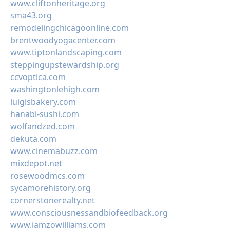
www.cliftonheritage.org
sma43.org
remodelingchicagoonline.com
brentwoodyogacenter.com
www.tiptonlandscaping.com
steppingupstewardship.org
ccvoptica.com
washingtonlehigh.com
luigisbakery.com
hanabi-sushi.com
wolfandzed.com
dekuta.com
www.cinemabuzz.com
mixdepot.net
rosewoodmcs.com
sycamorehistory.org
cornerstonerealty.net
www.consciousnessandbiofeedback.org
www.iamzowilliams.com