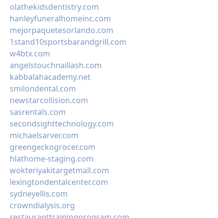
olathekidsdentistry.com
hanleyfuneralhomeinc.com
mejorpaquetesorlando.com
1stand10sportsbarandgrill.com
w4btx.com
angelstouchnaillash.com
kabbalahacademy.net
smilondental.com
newstarcollision.com
sasrentals.com
secondsighttechnology.com
michaelsarver.com
greengeckogrocer.com
hlathome-staging.com
wokteriyakitargetmall.com
lexingtondentalcenter.com
sydneyellis.com
crowndialysis.org
restauranttrainingprogram.com