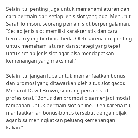
Selain itu, penting juga untuk memahami aturan dan
cara bermain dari setiap jenis slot yang ada. Menurut
Sarah Johnson, seorang pemain slot berpengalaman,
“Setiap jenis slot memiliki karakteristik dan cara
bermain yang berbeda-beda. Oleh karena itu, penting
untuk memahami aturan dan strategi yang tepat
untuk setiap jenis slot agar bisa mendapatkan
kemenangan yang maksimal.”
Selain itu, jangan lupa untuk memanfaatkan bonus
dan promosi yang ditawarkan oleh situs slot gacor.
Menurut David Brown, seorang pemain slot
profesional, “Bonus dan promosi bisa menjadi modal
tambahan untuk bermain slot online. Oleh karena itu,
manfaatkanlah bonus-bonus tersebut dengan bijak
agar bisa meningkatkan peluang kemenangan
kalian.”