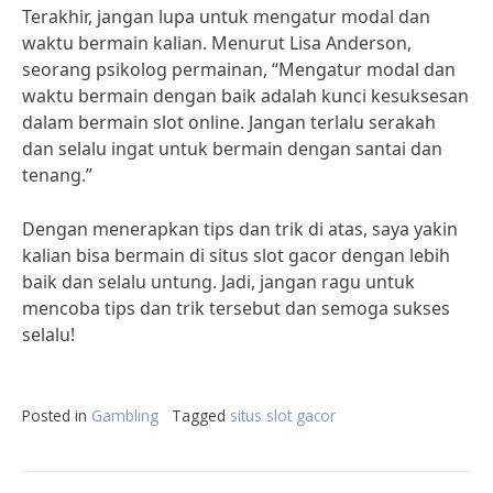
Terakhir, jangan lupa untuk mengatur modal dan
waktu bermain kalian. Menurut Lisa Anderson,
seorang psikolog permainan, “Mengatur modal dan
waktu bermain dengan baik adalah kunci kesuksesan
dalam bermain slot online. Jangan terlalu serakah
dan selalu ingat untuk bermain dengan santai dan
tenang.”
Dengan menerapkan tips dan trik di atas, saya yakin
kalian bisa bermain di situs slot gacor dengan lebih
baik dan selalu untung. Jadi, jangan ragu untuk
mencoba tips dan trik tersebut dan semoga sukses
selalu!
Posted in
Gambling
Tagged
situs slot gacor