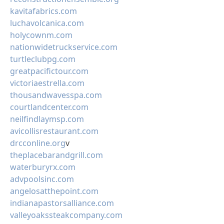
kavitafabrics.com
luchavolcanica.com
holycownm.com
nationwidetruckservice.com
turtleclubpg.com
greatpacifictour.com
victoriaestrella.com
thousandwavesspa.com
courtlandcenter.com
neilfindlaymsp.com
avicollisrestaurant.com
drcconline.org
v
theplacebarandgrill.com
waterburyrx.com
advpoolsinc.com
angelosatthepoint.com
indianapastorsalliance.com
valleyoakssteakcompany.com