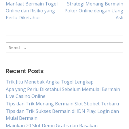
Post
Manfaat Bermain Togel
Strategi Menang Bermain
Online dan Risiko yang
Poker Online dengan Uang
Perlu Diketahui
Asli
navigation
Search
for:
Recent Posts
Trik Jitu Menebak Angka Togel Lengkap
Apa yang Perlu Diketahui Sebelum Memulai Bermain
Live Casino Online
Tips dan Trik Menang Bermain Slot Sbobet Terbaru
Tips dan Trik Sukses Bermain di IDN Play: Login dan
Mulai Bermain
Mainkan 20 Slot Demo Gratis dan Rasakan