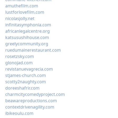
amuthefilm.com
lustforlovefilm.com
nicolasjolly.net
infinitasymphonia.com
africanlegalcentre.org
katsusushihouse.com
greelycommunity.org
ruedumainerestaurant.com
rosetzsky.com
glonojad.com
revistanuevagrecia.com
stjames-church.com
scotty2naughty.com
doreeshafrir.com
charmcitycomedyproject.com
beawareproductions.com
contextdrivenagility.com
ibikeoulu.com