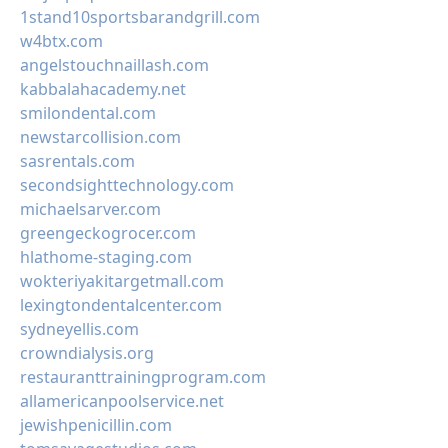
1stand10sportsbarandgrill.com
w4btx.com
angelstouchnaillash.com
kabbalahacademy.net
smilondental.com
newstarcollision.com
sasrentals.com
secondsighttechnology.com
michaelsarver.com
greengeckogrocer.com
hlathome-staging.com
wokteriyakitargetmall.com
lexingtondentalcenter.com
sydneyellis.com
crowndialysis.org
restauranttrainingprogram.com
allamericanpoolservice.net
jewishpenicillin.com