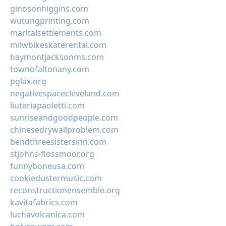
ginosonhiggins.com
wutungprinting.com
maritalsettlements.com
milwbikeskaterental.com
baymontjacksonms.com
townofaltonany.com
pglax.org
negativespacecleveland.com
liuteriapaoletti.com
sunriseandgoodpeople.com
chinesedrywallproblem.com
bendthreesistersinn.com
stjohns-flossmoor.org
funnyboneusa.com
cookiedustermusic.com
reconstructionensemble.org
kavitafabrics.com
luchavolcanica.com