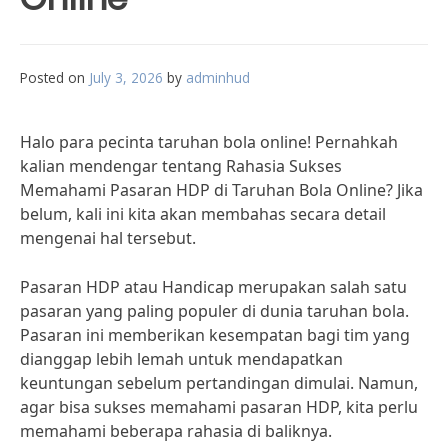
Posted on
July 3, 2026
by
adminhud
Halo para pecinta taruhan bola online! Pernahkah
kalian mendengar tentang Rahasia Sukses
Memahami Pasaran HDP di Taruhan Bola Online? Jika
belum, kali ini kita akan membahas secara detail
mengenai hal tersebut.
Pasaran HDP atau Handicap merupakan salah satu
pasaran yang paling populer di dunia taruhan bola.
Pasaran ini memberikan kesempatan bagi tim yang
dianggap lebih lemah untuk mendapatkan
keuntungan sebelum pertandingan dimulai. Namun,
agar bisa sukses memahami pasaran HDP, kita perlu
memahami beberapa rahasia di baliknya.