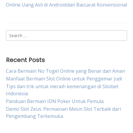
Post
Online Uang Asli di Android
dan Baccarat Konvensional
navigation
Search
for:
Recent Posts
Cara Bermain No Togel Online yang Benar dan Aman
Manfaat Bermain Slot Online untuk Penggemar Judi
Tips dan trik untuk meraih kemenangan di Sbobet
Indonesia
Panduan Bermain IDN Poker Untuk Pemula
Demo Slot Zeus: Permainan Mesin Slot Terbaik dari
Pengembang Terkemuka