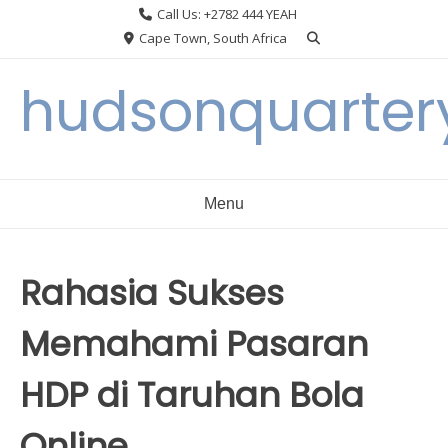
Skip
Call Us: +2782 444 YEAH
to
Cape Town, South Africa
content
hudsonquarter
Menu
Rahasia Sukses
Memahami Pasaran
HDP di Taruhan Bola
Online