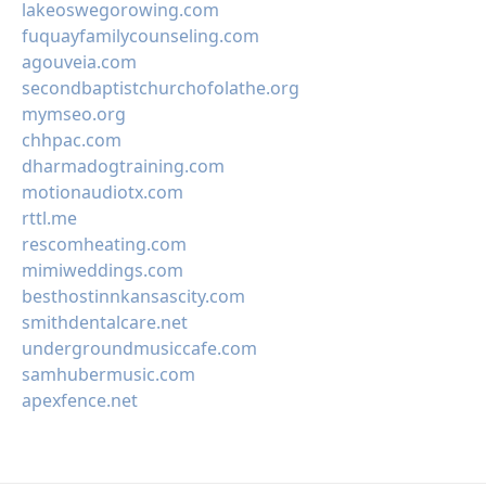
lakeoswegorowing.com
fuquayfamilycounseling.com
agouveia.com
secondbaptistchurchofolathe.org
mymseo.org
chhpac.com
dharmadogtraining.com
motionaudiotx.com
rttl.me
rescomheating.com
mimiweddings.com
besthostinnkansascity.com
smithdentalcare.net
undergroundmusiccafe.com
samhubermusic.com
apexfence.net