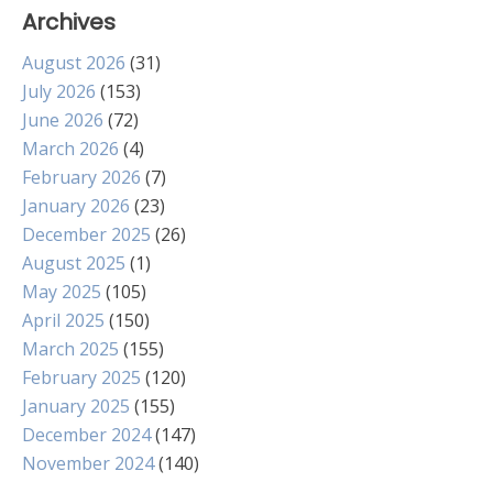
Archives
August 2026
(31)
July 2026
(153)
June 2026
(72)
March 2026
(4)
February 2026
(7)
January 2026
(23)
December 2025
(26)
August 2025
(1)
May 2025
(105)
April 2025
(150)
March 2025
(155)
February 2025
(120)
January 2025
(155)
December 2024
(147)
November 2024
(140)