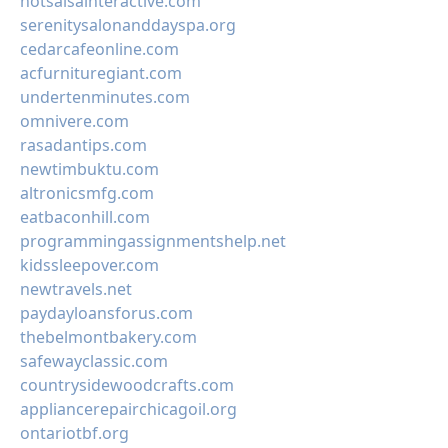
hotsalsainteractive.com
serenitysalonanddayspa.org
cedarcafeonline.com
acfurnituregiant.com
undertenminutes.com
omnivere.com
rasadantips.com
newtimbuktu.com
altronicsmfg.com
eatbaconhill.com
programmingassignmentshelp.net
kidssleepover.com
newtravels.net
paydayloansforus.com
thebelmontbakery.com
safewayclassic.com
countrysidewoodcrafts.com
appliancerepairchicagoil.org
ontariotbf.org