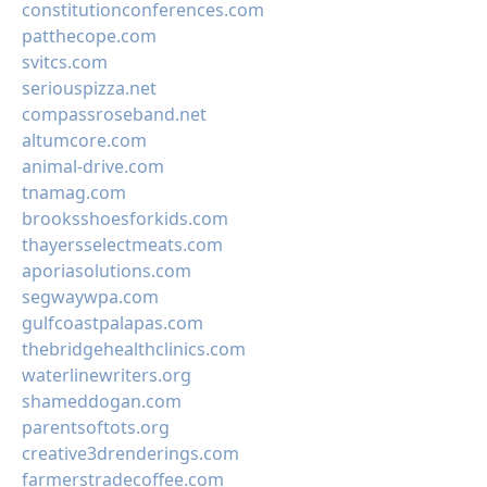
constitutionconferences.com
patthecope.com
svitcs.com
seriouspizza.net
compassroseband.net
altumcore.com
animal-drive.com
tnamag.com
brooksshoesforkids.com
thayersselectmeats.com
aporiasolutions.com
segwaywpa.com
gulfcoastpalapas.com
thebridgehealthclinics.com
waterlinewriters.org
shameddogan.com
parentsoftots.org
creative3drenderings.com
farmerstradecoffee.com