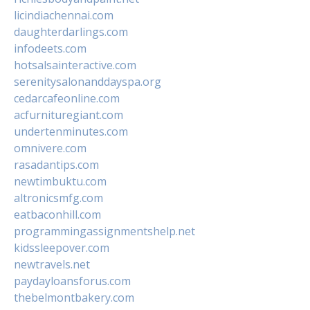
licindiachennai.com
daughterdarlings.com
infodeets.com
hotsalsainteractive.com
serenitysalonanddayspa.org
cedarcafeonline.com
acfurnituregiant.com
undertenminutes.com
omnivere.com
rasadantips.com
newtimbuktu.com
altronicsmfg.com
eatbaconhill.com
programmingassignmentshelp.net
kidssleepover.com
newtravels.net
paydayloansforus.com
thebelmontbakery.com