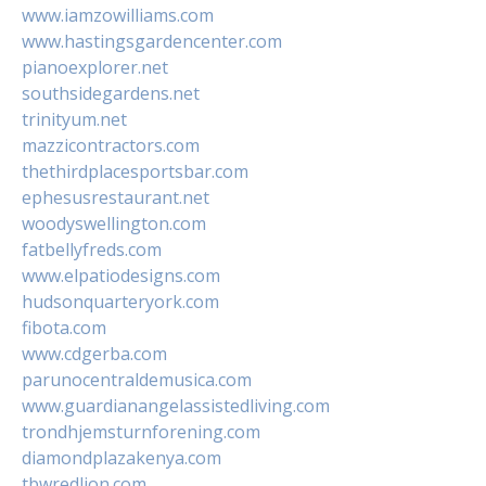
www.iamzowilliams.com
www.hastingsgardencenter.com
pianoexplorer.net
southsidegardens.net
trinityum.net
mazzicontractors.com
thethirdplacesportsbar.com
ephesusrestaurant.net
woodyswellington.com
fatbellyfreds.com
www.elpatiodesigns.com
hudsonquarteryork.com
fibota.com
www.cdgerba.com
parunocentraldemusica.com
www.guardianangelassistedliving.com
trondhjemsturnforening.com
diamondplazakenya.com
tbwredlion.com