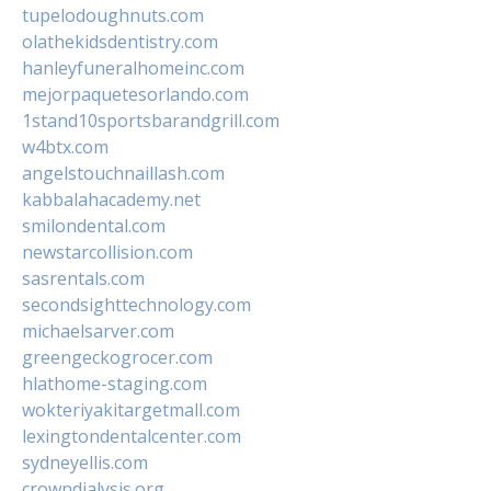
tupelodoughnuts.com
olathekidsdentistry.com
hanleyfuneralhomeinc.com
mejorpaquetesorlando.com
1stand10sportsbarandgrill.com
w4btx.com
angelstouchnaillash.com
kabbalahacademy.net
smilondental.com
newstarcollision.com
sasrentals.com
secondsighttechnology.com
michaelsarver.com
greengeckogrocer.com
hlathome-staging.com
wokteriyakitargetmall.com
lexingtondentalcenter.com
sydneyellis.com
crowndialysis.org