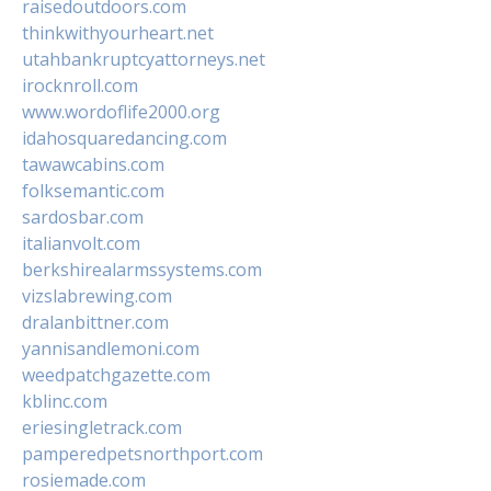
raisedoutdoors.com
thinkwithyourheart.net
utahbankruptcyattorneys.net
irocknroll.com
www.wordoflife2000.org
idahosquaredancing.com
tawawcabins.com
folksemantic.com
sardosbar.com
italianvolt.com
berkshirealarmssystems.com
vizslabrewing.com
dralanbittner.com
yannisandlemoni.com
weedpatchgazette.com
kblinc.com
eriesingletrack.com
pamperedpetsnorthport.com
rosiemade.com