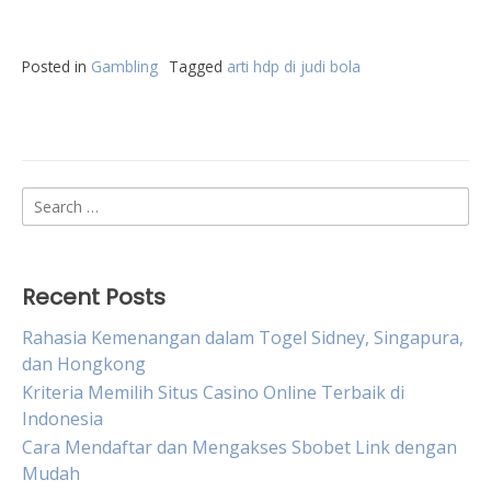
Posted in
Gambling
Tagged
arti hdp di judi bola
Search
for:
Recent Posts
Rahasia Kemenangan dalam Togel Sidney, Singapura,
dan Hongkong
Kriteria Memilih Situs Casino Online Terbaik di
Indonesia
Cara Mendaftar dan Mengakses Sbobet Link dengan
Mudah