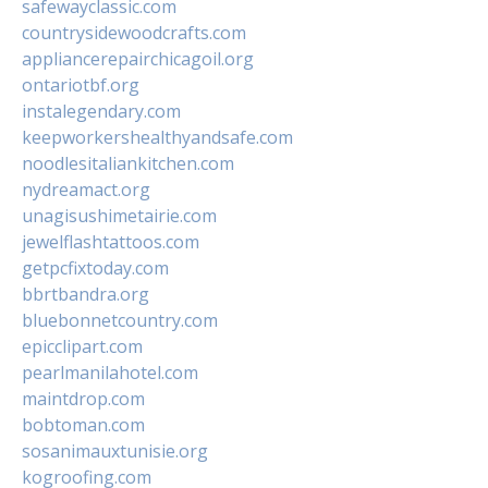
safewayclassic.com
countrysidewoodcrafts.com
appliancerepairchicagoil.org
ontariotbf.org
instalegendary.com
keepworkershealthyandsafe.com
noodlesitaliankitchen.com
nydreamact.org
unagisushimetairie.com
jewelflashtattoos.com
getpcfixtoday.com
bbrtbandra.org
bluebonnetcountry.com
epicclipart.com
pearlmanilahotel.com
maintdrop.com
bobtoman.com
sosanimauxtunisie.org
kogroofing.com