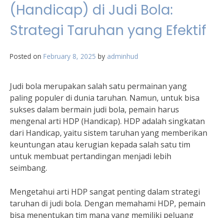
(Handicap) di Judi Bola:
Strategi Taruhan yang Efektif
Posted on
February 8, 2025
by
adminhud
Judi bola merupakan salah satu permainan yang
paling populer di dunia taruhan. Namun, untuk bisa
sukses dalam bermain judi bola, pemain harus
mengenal arti HDP (Handicap). HDP adalah singkatan
dari Handicap, yaitu sistem taruhan yang memberikan
keuntungan atau kerugian kepada salah satu tim
untuk membuat pertandingan menjadi lebih
seimbang.
Mengetahui arti HDP sangat penting dalam strategi
taruhan di judi bola. Dengan memahami HDP, pemain
bisa menentukan tim mana yang memiliki peluang