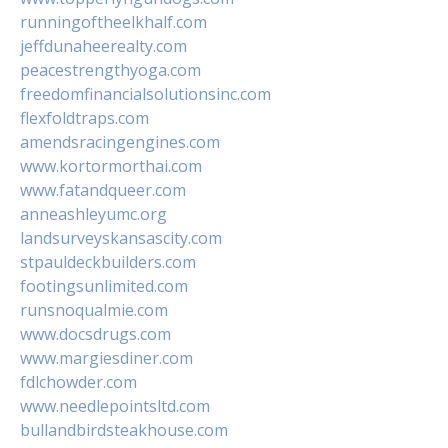
runningoftheelkhalf.com
jeffdunaheerealty.com
peacestrengthyoga.com
freedomfinancialsolutionsinc.com
flexfoldtraps.com
amendsracingengines.com
www.kortormorthai.com
www.fatandqueer.com
anneashleyumc.org
landsurveyskansascity.com
stpauldeckbuilders.com
footingsunlimited.com
runsnoqualmie.com
www.docsdrugs.com
www.margiesdiner.com
fdlchowder.com
www.needlepointsltd.com
bullandbirdsteakhouse.com