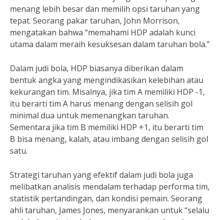
menang lebih besar dan memilih opsi taruhan yang
tepat. Seorang pakar taruhan, John Morrison,
mengatakan bahwa “memahami HDP adalah kunci
utama dalam meraih kesuksesan dalam taruhan bola.”
Dalam judi bola, HDP biasanya diberikan dalam
bentuk angka yang mengindikasikan kelebihan atau
kekurangan tim. Misalnya, jika tim A memiliki HDP -1,
itu berarti tim A harus menang dengan selisih gol
minimal dua untuk memenangkan taruhan.
Sementara jika tim B memiliki HDP +1, itu berarti tim
B bisa menang, kalah, atau imbang dengan selisih gol
satu.
Strategi taruhan yang efektif dalam judi bola juga
melibatkan analisis mendalam terhadap performa tim,
statistik pertandingan, dan kondisi pemain. Seorang
ahli taruhan, James Jones, menyarankan untuk “selalu