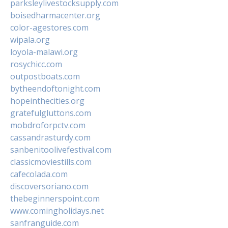
parksleylivestocksupply.com
boisedharmacenter.org
color-agestores.com
wipala.org
loyola-malawi.org
rosychicc.com
outpostboats.com
bytheendoftonight.com
hopeinthecities.org
gratefulgluttons.com
mobdroforpctv.com
cassandrasturdy.com
sanbenitoolivefestival.com
classicmoviestills.com
cafecolada.com
discoversoriano.com
thebeginnerspoint.com
www.comingholidays.net
sanfranguide.com