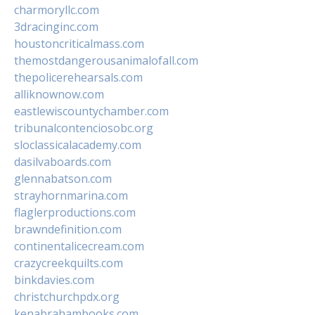
charmoryllc.com
3dracinginc.com
houstoncriticalmass.com
themostdangerousanimalofall.com
thepolicerehearsals.com
alliknownow.com
eastlewiscountychamber.com
tribunalcontenciosobc.org
sloclassicalacademy.com
dasilvaboards.com
glennabatson.com
strayhornmarina.com
flaglerproductions.com
brawndefinition.com
continentalicecream.com
crazycreekquilts.com
binkdavies.com
christchurchpdx.org
kenabrahambooks.com