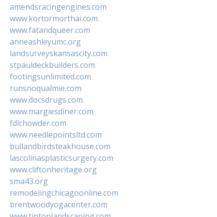
amendsracingengines.com
www.kortormorthai.com
www.fatandqueer.com
anneashleyumc.org
landsurveyskansascity.com
stpauldeckbuilders.com
footingsunlimited.com
runsnoqualmie.com
www.docsdrugs.com
www.margiesdiner.com
fdlchowder.com
www.needlepointsltd.com
bullandbirdsteakhouse.com
lascolinasplasticsurgery.com
www.cliftonheritage.org
sma43.org
remodelingchicagoonline.com
brentwoodyogacenter.com
www.tiptonlandscaping.com