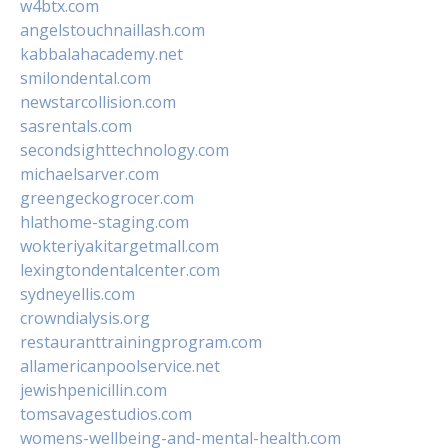
w4btx.com
angelstouchnaillash.com
kabbalahacademy.net
smilondental.com
newstarcollision.com
sasrentals.com
secondsighttechnology.com
michaelsarver.com
greengeckogrocer.com
hlathome-staging.com
wokteriyakitargetmall.com
lexingtondentalcenter.com
sydneyellis.com
crowndialysis.org
restauranttrainingprogram.com
allamericanpoolservice.net
jewishpenicillin.com
tomsavagestudios.com
womens-wellbeing-and-mental-health.com