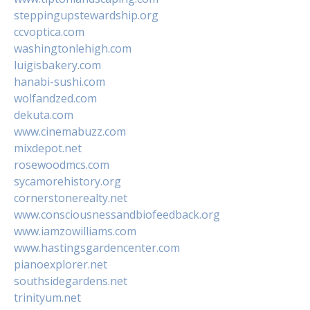
steppingupstewardship.org
ccvoptica.com
washingtonlehigh.com
luigisbakery.com
hanabi-sushi.com
wolfandzed.com
dekuta.com
www.cinemabuzz.com
mixdepot.net
rosewoodmcs.com
sycamorehistory.org
cornerstonerealty.net
www.consciousnessandbiofeedback.org
www.iamzowilliams.com
www.hastingsgardencenter.com
pianoexplorer.net
southsidegardens.net
trinityum.net