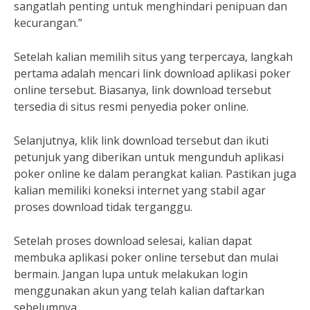
sangatlah penting untuk menghindari penipuan dan
kecurangan.”
Setelah kalian memilih situs yang terpercaya, langkah
pertama adalah mencari link download aplikasi poker
online tersebut. Biasanya, link download tersebut
tersedia di situs resmi penyedia poker online.
Selanjutnya, klik link download tersebut dan ikuti
petunjuk yang diberikan untuk mengunduh aplikasi
poker online ke dalam perangkat kalian. Pastikan juga
kalian memiliki koneksi internet yang stabil agar
proses download tidak terganggu.
Setelah proses download selesai, kalian dapat
membuka aplikasi poker online tersebut dan mulai
bermain. Jangan lupa untuk melakukan login
menggunakan akun yang telah kalian daftarkan
sebelumnya.