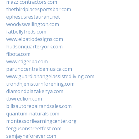
mazzicontractors.com
thethirdplacesportsbar.com
ephesusrestaurant.net
woodyswellington.com
fatbellyfreds.com
www.elpatiodesigns.com
hudsonquarteryork.com
fibota.com
www.cdgerba.com
parunocentraldemusica.com
www.guardianangelassistedliving.com
trondhjemsturnforening.com
diamondplazakenya.com
tbwredlion.com
billsautorepairandsales.com
quantum-naturals.com
montessorilearningcenter.org
fergusonstreetfest.com
samjayneforever.com