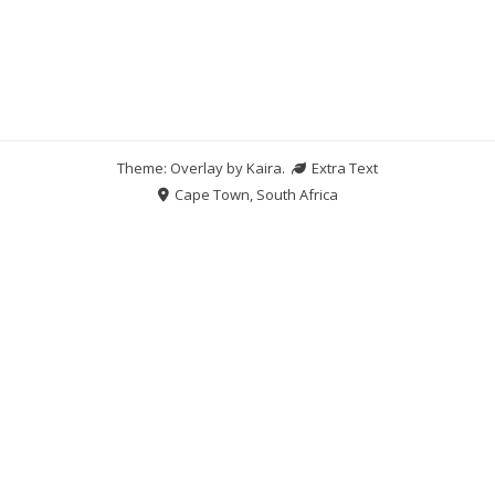
Theme: Overlay by
Kaira
.
Extra Text
Cape Town, South Africa