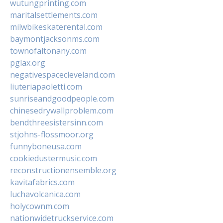
wutungprinting.com
maritalsettlements.com
milwbikeskaterental.com
baymontjacksonms.com
townofaltonany.com
pglax.org
negativespacecleveland.com
liuteriapaoletti.com
sunriseandgoodpeople.com
chinesedrywallproblem.com
bendthreesistersinn.com
stjohns-flossmoor.org
funnyboneusa.com
cookiedustermusic.com
reconstructionensemble.org
kavitafabrics.com
luchavolcanica.com
holycownm.com
nationwidetruckservice.com