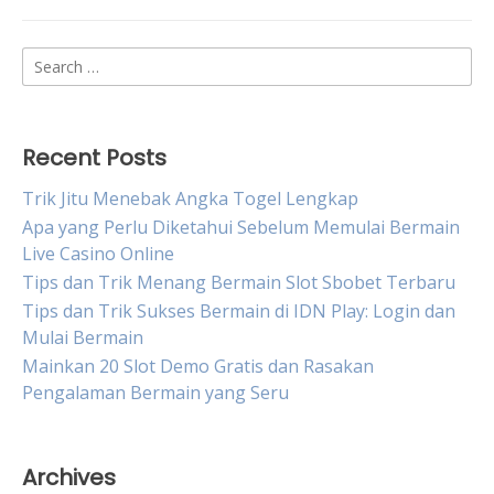
Search
for:
Recent Posts
Trik Jitu Menebak Angka Togel Lengkap
Apa yang Perlu Diketahui Sebelum Memulai Bermain
Live Casino Online
Tips dan Trik Menang Bermain Slot Sbobet Terbaru
Tips dan Trik Sukses Bermain di IDN Play: Login dan
Mulai Bermain
Mainkan 20 Slot Demo Gratis dan Rasakan
Pengalaman Bermain yang Seru
Archives