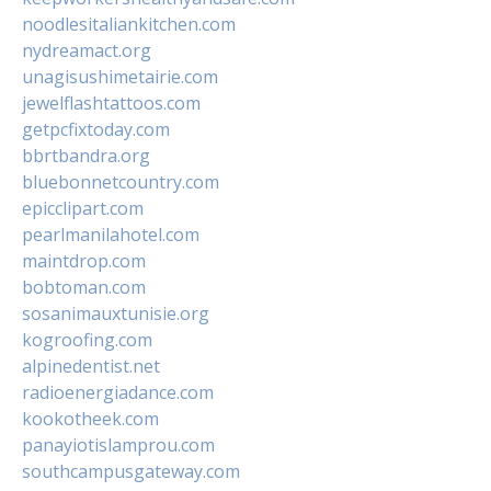
noodlesitaliankitchen.com
nydreamact.org
unagisushimetairie.com
jewelflashtattoos.com
getpcfixtoday.com
bbrtbandra.org
bluebonnetcountry.com
epicclipart.com
pearlmanilahotel.com
maintdrop.com
bobtoman.com
sosanimauxtunisie.org
kogroofing.com
alpinedentist.net
radioenergiadance.com
kookotheek.com
panayiotislamprou.com
southcampusgateway.com