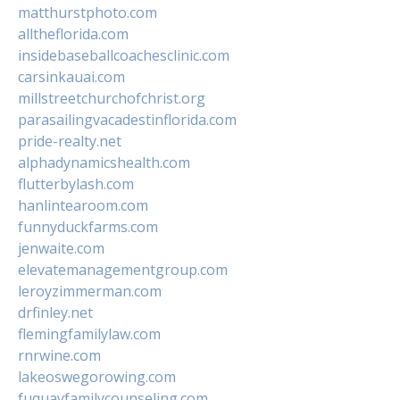
matthurstphoto.com
alltheflorida.com
insidebaseballcoachesclinic.com
carsinkauai.com
millstreetchurchofchrist.org
parasailingvacadestinflorida.com
pride-realty.net
alphadynamicshealth.com
flutterbylash.com
hanlintearoom.com
funnyduckfarms.com
jenwaite.com
elevatemanagementgroup.com
leroyzimmerman.com
drfinley.net
flemingfamilylaw.com
rnrwine.com
lakeoswegorowing.com
fuquayfamilycounseling.com