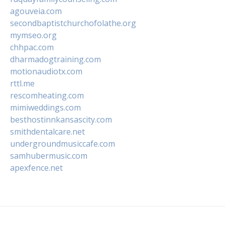
agouveia.com
secondbaptistchurchofolathe.org
mymseo.org
chhpac.com
dharmadogtraining.com
motionaudiotx.com
rttl.me
rescomheating.com
mimiweddings.com
besthostinnkansascity.com
smithdentalcare.net
undergroundmusiccafe.com
samhubermusic.com
apexfence.net