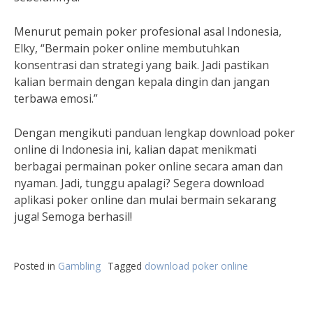
Menurut pemain poker profesional asal Indonesia,
Elky, “Bermain poker online membutuhkan
konsentrasi dan strategi yang baik. Jadi pastikan
kalian bermain dengan kepala dingin dan jangan
terbawa emosi.”
Dengan mengikuti panduan lengkap download poker
online di Indonesia ini, kalian dapat menikmati
berbagai permainan poker online secara aman dan
nyaman. Jadi, tunggu apalagi? Segera download
aplikasi poker online dan mulai bermain sekarang
juga! Semoga berhasil!
Posted in
Gambling
Tagged
download poker online