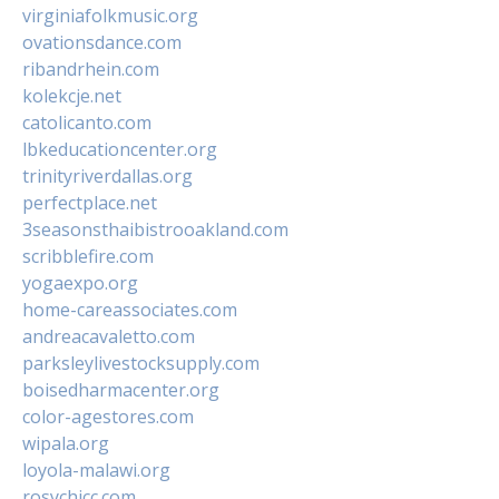
virginiafolkmusic.org
ovationsdance.com
ribandrhein.com
kolekcje.net
catolicanto.com
lbkeducationcenter.org
trinityriverdallas.org
perfectplace.net
3seasonsthaibistrooakland.com
scribblefire.com
yogaexpo.org
home-careassociates.com
andreacavaletto.com
parksleylivestocksupply.com
boisedharmacenter.org
color-agestores.com
wipala.org
loyola-malawi.org
rosychicc.com