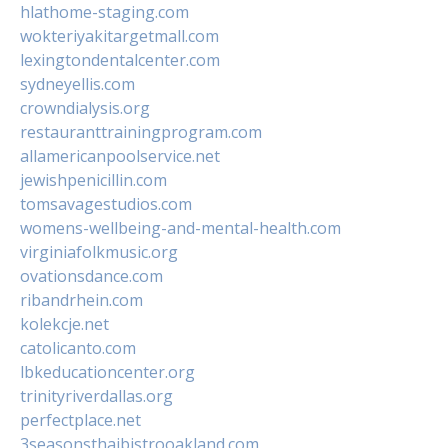
hlathome-staging.com
wokteriyakitargetmall.com
lexingtondentalcenter.com
sydneyellis.com
crowndialysis.org
restauranttrainingprogram.com
allamericanpoolservice.net
jewishpenicillin.com
tomsavagestudios.com
womens-wellbeing-and-mental-health.com
virginiafolkmusic.org
ovationsdance.com
ribandrhein.com
kolekcje.net
catolicanto.com
lbkeducationcenter.org
trinityriverdallas.org
perfectplace.net
3seasonsthaibistrooakland.com