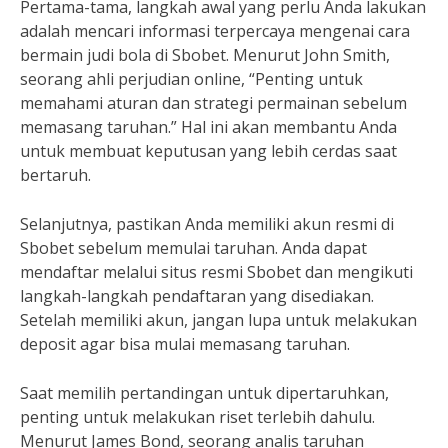
Pertama-tama, langkah awal yang perlu Anda lakukan
adalah mencari informasi terpercaya mengenai cara
bermain judi bola di Sbobet. Menurut John Smith,
seorang ahli perjudian online, “Penting untuk
memahami aturan dan strategi permainan sebelum
memasang taruhan.” Hal ini akan membantu Anda
untuk membuat keputusan yang lebih cerdas saat
bertaruh.
Selanjutnya, pastikan Anda memiliki akun resmi di
Sbobet sebelum memulai taruhan. Anda dapat
mendaftar melalui situs resmi Sbobet dan mengikuti
langkah-langkah pendaftaran yang disediakan.
Setelah memiliki akun, jangan lupa untuk melakukan
deposit agar bisa mulai memasang taruhan.
Saat memilih pertandingan untuk dipertaruhkan,
penting untuk melakukan riset terlebih dahulu.
Menurut James Bond, seorang analis taruhan