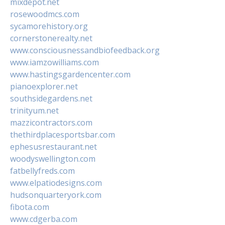
mixdepot.net
rosewoodmcs.com
sycamorehistory.org
cornerstonerealty.net
www.consciousnessandbiofeedback.org
www.iamzowilliams.com
www.hastingsgardencenter.com
pianoexplorer.net
southsidegardens.net
trinityum.net
mazzicontractors.com
thethirdplacesportsbar.com
ephesusrestaurant.net
woodyswellington.com
fatbellyfreds.com
www.elpatiodesigns.com
hudsonquarteryork.com
fibota.com
www.cdgerba.com