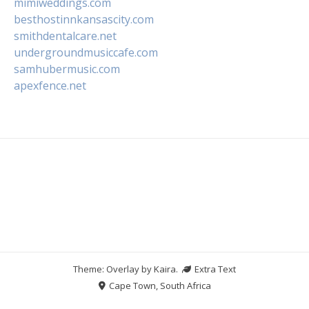
mimiweddings.com
besthostinnkansascity.com
smithdentalcare.net
undergroundmusiccafe.com
samhubermusic.com
apexfence.net
Theme: Overlay by
Kaira
.
Extra Text
Cape Town, South Africa