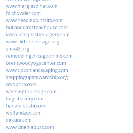
www.margiesdiner.com
fdlchowder.com
www.needlepointsltd.com
bullandbirdsteakhouse.com
lascolinasplasticsurgery.com
www.cliftonheritage.org
sma43.org
remodelingchicagoonline.com
brentwoodyogacenter.com
www.tiptonlandscaping.com
steppingupstewardship.org
ccvoptica.com
washingtonlehigh.com
luigisbakery.com
hanabi-sushi.com
wolfandzed.com
dekuta.com
www.cinemabuzz.com