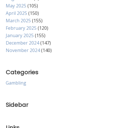
May 2025
(105)
April 2025
(150)
March 2025
(155)
February 2025
(120)
January 2025
(155)
December 2024
(147)
November 2024
(140)
Categories
Gambling
Sidebar
Links