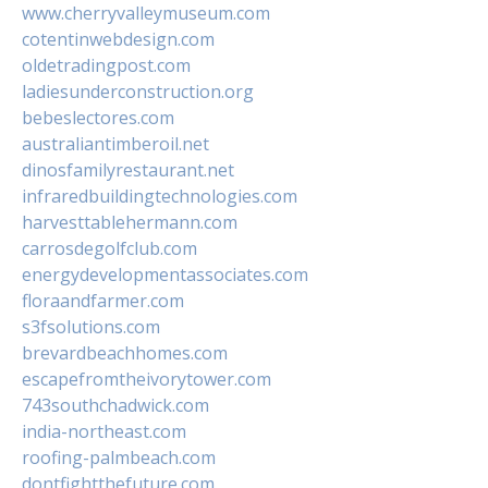
www.cherryvalleymuseum.com
cotentinwebdesign.com
oldetradingpost.com
ladiesunderconstruction.org
bebeslectores.com
australiantimberoil.net
dinosfamilyrestaurant.net
infraredbuildingtechnologies.com
harvesttablehermann.com
carrosdegolfclub.com
energydevelopmentassociates.com
floraandfarmer.com
s3fsolutions.com
brevardbeachhomes.com
escapefromtheivorytower.com
743southchadwick.com
india-northeast.com
roofing-palmbeach.com
dontfightthefuture.com