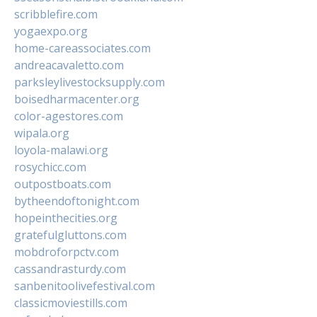
scribblefire.com
yogaexpo.org
home-careassociates.com
andreacavaletto.com
parksleylivestocksupply.com
boisedharmacenter.org
color-agestores.com
wipala.org
loyola-malawi.org
rosychicc.com
outpostboats.com
bytheendoftonight.com
hopeinthecities.org
gratefulgluttons.com
mobdroforpctv.com
cassandrasturdy.com
sanbenitoolivefestival.com
classicmoviestills.com