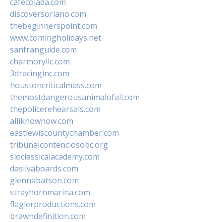
cafecolada.com
discoversoriano.com
thebeginnerspoint.com
www.comingholidays.net
sanfranguide.com
charmoryllc.com
3dracinginc.com
houstoncriticalmass.com
themostdangerousanimalofall.com
thepolicerehearsals.com
alliknownow.com
eastlewiscountychamber.com
tribunalcontenciosobc.org
sloclassicalacademy.com
dasilvaboards.com
glennabatson.com
strayhornmarina.com
flaglerproductions.com
brawndefinition.com