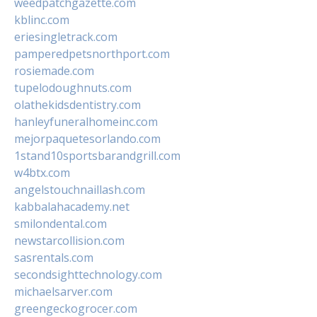
weedpatchgazette.com
kblinc.com
eriesingletrack.com
pamperedpetsnorthport.com
rosiemade.com
tupelodoughnuts.com
olathekidsdentistry.com
hanleyfuneralhomeinc.com
mejorpaquetesorlando.com
1stand10sportsbarandgrill.com
w4btx.com
angelstouchnaillash.com
kabbalahacademy.net
smilondental.com
newstarcollision.com
sasrentals.com
secondsighttechnology.com
michaelsarver.com
greengeckogrocer.com