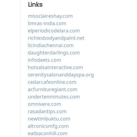
Links
missclaireshay.com
limras-india.com
elperiodicodelara.com
richiesbodyandpaint.net
licindiachennai.com
daughterdarlings.com
infodeets.com
hotsalsainteractive.com
serenitysalonanddayspa.org
cedarcafeonline.com
acfurnituregiant.com
undertenminutes.com
omnivere.com
rasadantips.com
newtimbuktu.com
altronicsmfg.com
eatbaconhill.com