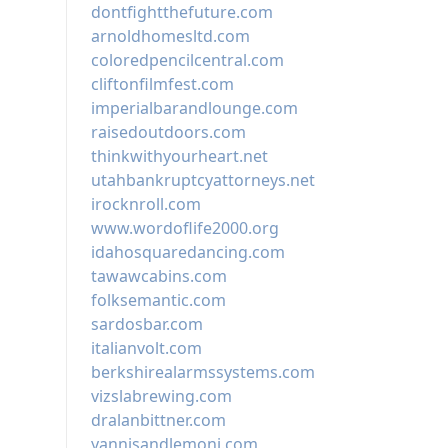
dontfightthefuture.com
arnoldhomesltd.com
coloredpencilcentral.com
cliftonfilmfest.com
imperialbarandlounge.com
raisedoutdoors.com
thinkwithyourheart.net
utahbankruptcyattorneys.net
irocknroll.com
www.wordoflife2000.org
idahosquaredancing.com
tawawcabins.com
folksemantic.com
sardosbar.com
italianvolt.com
berkshirealarmssystems.com
vizslabrewing.com
dralanbittner.com
yannisandlemoni.com