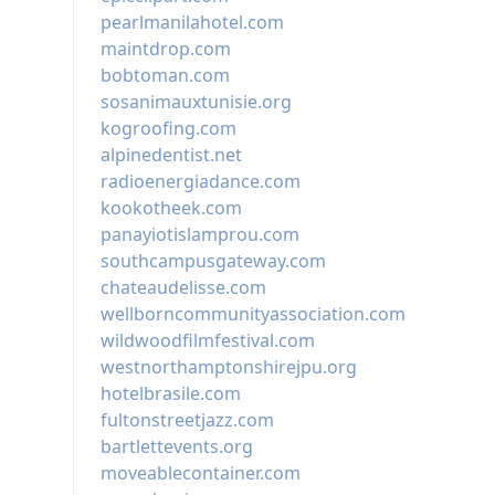
pearlmanilahotel.com
maintdrop.com
bobtoman.com
sosanimauxtunisie.org
kogroofing.com
alpinedentist.net
radioenergiadance.com
kookotheek.com
panayiotislamprou.com
southcampusgateway.com
chateaudelisse.com
wellborncommunityassociation.com
wildwoodfilmfestival.com
westnorthamptonshirejpu.org
hotelbrasile.com
fultonstreetjazz.com
bartlettevents.org
moveablecontainer.com