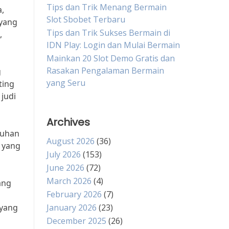
Tips dan Trik Menang Bermain
,
Slot Sbobet Terbaru
 yang
Tips dan Trik Sukses Bermain di
,
IDN Play: Login dan Mulai Bermain
Mainkan 20 Slot Demo Gratis dan
Rasakan Pengalaman Bermain
g
yang Seru
ting
judi
Archives
ruhan
August 2026
(36)
n yang
July 2026
(153)
June 2026
(72)
March 2026
(4)
ang
February 2026
(7)
 yang
January 2026
(23)
December 2025
(26)