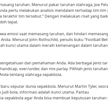
asang taruhan. Menurut pakar taruhan olahraga, Joe Peta
Anda perlu melakukan analisis mendalam terhadap tim-tim
 terakhir tim tersebut.” Dengan melakukan riset yang baik
bih tepat.
rbawa emosi saat memasang taruhan, dan hindari memasan
da. Menurut John Rothschild, penulis buku “Football Bet
lah kunci utama dalam meraih kemenangan dalam taruhan 
an pengetahuan dan pemahaman Anda. Ada berbagai jenis ta
 handicap, over/under, dan mix parlay. Pilihlah jenis taruha
nda tentang olahraga sepakbola.
baru seputar dunia sepakbola. Menurut Martin Tyler, seor
judi bola, informasi adalah kunci utama. Pantau
nia sepakbola agar Anda bisa membuat keputusan taruhan