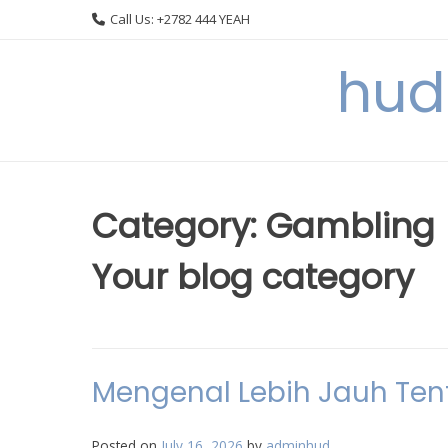
Skip
Call Us: +2782 444 YEAH
to
content
hud
Category:
Gambling
Your blog category
Mengenal Lebih Jauh Ten
Posted on
July 16, 2026
by
adminhud