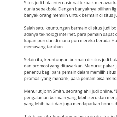
Situs judi bola internasional terbaik menawa
dunia sepakbola. Dengan banyaknya pilihan lig
banyak orang memilih untuk bermain di situs jud
Salah satu keuntungan bermain di situs judi b
adanya teknologi internet, para pemain dapat 
kapan pun dan di mana pun mereka berada. Ha
memasang taruhan.
Selain itu, keuntungan bermain di situs judi b
dan promosi yang ditawarkan. Menurut pakar jud
penentu bagi para pemain dalam memilih situs 
promosi yang menarik, para pemain bisa men
Menurut John Smith, seorang ahli judi online, “
pengalaman bermain yang lebih seru dan men
yang lebih baik dan juga mendapatkan bonus d
Tak hanya itu, keuntungan bermain di situs jud