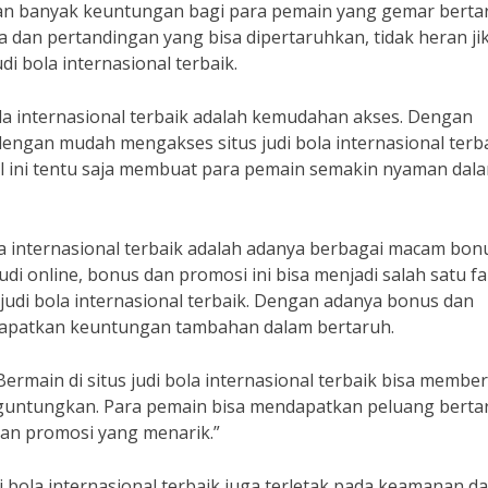
rkan banyak keuntungan bagi para pemain yang gemar berta
a dan pertandingan yang bisa dipertaruhkan, tidak heran ji
i bola internasional terbaik.
ola internasional terbaik adalah kemudahan akses. Dengan
dengan mudah mengakses situs judi bola internasional terb
l ini tentu saja membuat para pemain semakin nyaman dal
ola internasional terbaik adalah adanya berbagai macam bon
i online, bonus dan promosi ini bisa menjadi salah satu f
judi bola internasional terbaik. Dengan adanya bonus dan
dapatkan keuntungan tambahan dalam bertaruh.
Bermain di situs judi bola internasional terbaik bisa membe
guntungkan. Para pemain bisa mendapatkan peluang berta
an promosi yang menarik.”
i bola internasional terbaik juga terletak pada keamanan d