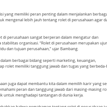
isi yang memiliki peran penting dalam menjalankan berbag
untuk mengenal lebih jauh tentang rolet di perusahaan agar d
t di perusahaan sangat berperan dalam mengatur dan
stabilitas organisasi. “Rolet di perusahaan merupakan uju
vidu dan tujuan perusahaan,” ujar Bambang.
 dalam berbagai bidang seperti marketing, keuangan,
iap rolet memiliki tanggung jawab dan tugas yang berbeda
haan juga dapat membantu kita dalam memilih karir yang se
mahami peran dan tanggung jawab dari masing-masing rol
ik untuk menghadapi tantangan di dunia kerja.
mbahkan bahwa pemahaman tentang rolet di perusahaan j