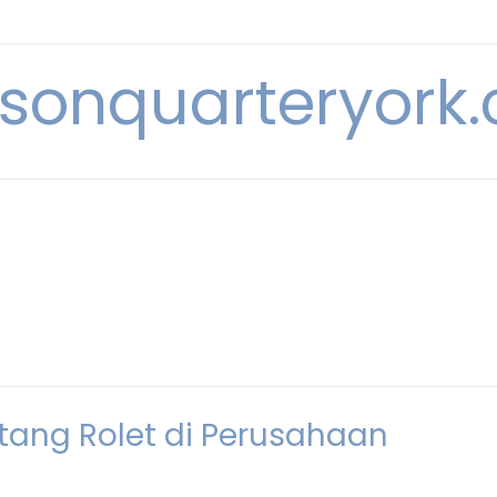
sonquarteryork
tang Rolet di Perusahaan