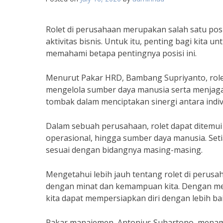
Rolet di perusahaan merupakan salah satu pos
aktivitas bisnis. Untuk itu, penting bagi kita 
memahami betapa pentingnya posisi ini.
Menurut Pakar HRD, Bambang Supriyanto, role
mengelola sumber daya manusia serta menjaga 
tombak dalam menciptakan sinergi antara indi
Dalam sebuah perusahaan, rolet dapat ditemui
operasional, hingga sumber daya manusia. Set
sesuai dengan bidangnya masing-masing.
Mengetahui lebih jauh tentang rolet di perusa
dengan minat dan kemampuan kita. Dengan me
kita dapat mempersiapkan diri dengan lebih ba
Pakar manajemen, Antonius Suhartono, mena