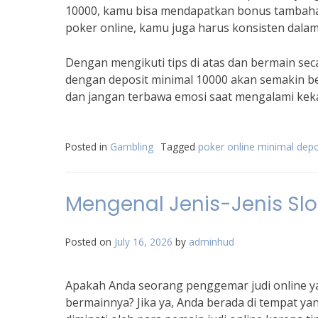
10000, kamu bisa mendapatkan bonus tambaha
poker online, kamu juga harus konsisten dalam
Dengan mengikuti tips di atas dan bermain sec
dengan deposit minimal 10000 akan semakin be
dan jangan terbawa emosi saat mengalami kek
Posted in
Gambling
Tagged
poker online minimal dep
Mengenal Jenis-Jenis Sl
Posted on
July 16, 2026
by
adminhud
Apakah Anda seorang penggemar judi online yan
bermainnya? Jika ya, Anda berada di tempat yan